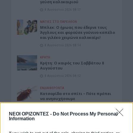
γεύση καλοκαιριού
8 Αυγούστου 2026 08:17
ΜΑΤΙΕΣ ΣΤΟ ΠΑΡΕΛΘΟΝ
Μπλεκ: O ήρωας που έδερνε τους
Άγγλους και φορούσε γούνινο καπέλο
και γιλέκο χειμώνα καλοκαίρι!
8 Αυγούστου 2026 08:14
ΚΡΗΤΗ
Κρήτη: O καιρός του Σαββάτου 8
Αυγούστου
8 Αυγούστου 2026 08:12
ΕΝΔΙΑΦΕΡΟΝΤΑ
Κατσαρίδα στο σπίτι – Πότε πρέπει
να ανησυχήσουμε
8 Αυγούστου 2026 08:08
ΝΕΟΙ ΟΡΙΖΟΝΤΕΣ -
Do Not Process My Personal
Information
Δημοφιλή αυτή την εβδομάδα
If you wish to opt-out of the sale, sharing to third parties, or