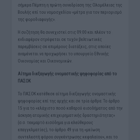
σήμερα Πέμπτη η πρώτη συνεδρίαση της Ολομέλειας της
Βουλής επί του νομοσχεδίου «μέτρα για τον περιορισμό
της φοροδιαφυγής».
Η συζήτηση θα συνεχιστεί στις 09:00 και πλέον το
ενδιαφέρον στρέφεται σε τυχόν βελτιωτικές
παρεμβάσεις σε επιμέρους διατάξεις, στις οποίες
αναμένεται να προχωρήσει το υπουργείο Εθνικής
Οικονομίας και Οικονομικών.
Αίτημα διεξαγωγής ονομαστικής ψηφοφορίας από το
ΠΑΣΟΚ
Το ΠΑΣΟΚ κατέθεσε αίτημα διεξαγωγής ονομαστικής
ψηφοφορίας επί της αρχής και σε τρία άρθρα: Το άρθρο
15 για το «ελάχιστο ποσό καθαρού εισοδήματος από την
άσκηση ατομικής επιχειρηματικής δραστηριότητας»
(σ.σ. τεκμαρτό εισόδημα για ελεύθερους
επαγγελματίες), το άρθρο 49 για τη «μείωση
συντελεστή φόρου συγκέντρωσης κεφαλαίου», και το