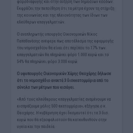
φοροδιαφυγής και στην αύξηση των δημοσίων εσόδων.
Εκφράζει την πεποίθηση ότι τα μέτρα έχουν τη στήριξη
της κοινωνίας και της πλειονότητας των ίδιων των
ελεύθερων επαγγελματιών.
Ο αναπληρωτής υπουργός Οικονομικών Νίκος
Παπαθανάσης ανέφερε πως αποτέλεσμα της εφαρμογής
του νομοσχεδίου θα είναι ότι περίπου το 17% των
επαγγελματιών θα πληρώνει φόρο 1.000 ευρώ και το
54% θα πληρώνει φόρο 3.000 ευρώ.
Ο υφυπουργός Οικονομικών Χάρης Θεοχάρης δήλωσε
ότι το νομοσχέδιο ανακτά 3 δισεκατομμύρια από το
σύνολο των μέτρων που εισάγει.
«Από τους ελεύθερους επαγγελματίες αναμένουμε να
εισπράξουμε μόλις 500 εκατομμύρια», εξήγησε ο κ.
Θεοχάρης. Η κυβέρνηση έχει δεσμευτεί ότι τα 3 δισ.
ευρώ που θα εξασφαλιστούν θα κατευθυνθούν στην
υγεία και την παιδεία.