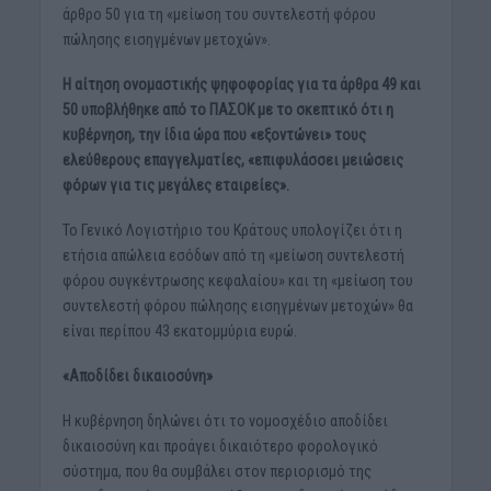
άρθρο 50 για τη «μείωση του συντελεστή φόρου
πώλησης εισηγμένων μετοχών».
Η αίτηση ονομαστικής ψηφοφορίας για τα άρθρα 49 και
50 υποβλήθηκε από το ΠΑΣΟΚ με το σκεπτικό ότι η
κυβέρνηση, την ίδια ώρα που «εξοντώνει» τους
ελεύθερους επαγγελματίες, «επιφυλάσσει μειώσεις
φόρων για τις μεγάλες εταιρείες».
Το Γενικό Λογιστήριο του Κράτους υπολογίζει ότι η
ετήσια απώλεια εσόδων από τη «μείωση συντελεστή
φόρου συγκέντρωσης κεφαλαίου» και τη «μείωση του
συντελεστή φόρου πώλησης εισηγμένων μετοχών» θα
είναι περίπου 43 εκατομμύρια ευρώ.
«Αποδίδει δικαιοσύνη»
Η κυβέρνηση δηλώνει ότι το νομοσχέδιο αποδίδει
δικαιοσύνη και προάγει δικαιότερο φορολογικό
σύστημα, που θα συμβάλει στον περιορισμό της