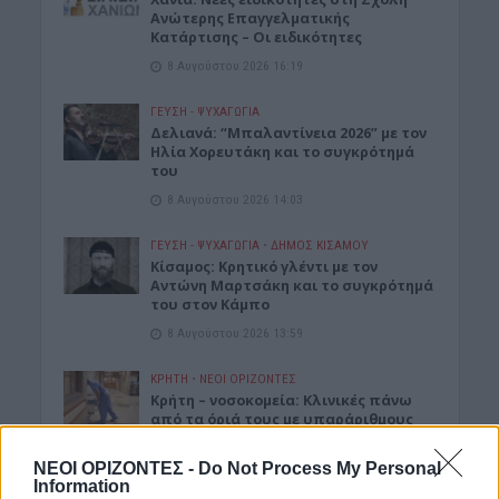
Ανώτερης Επαγγελματικής
Κατάρτισης – Οι ειδικότητες
8 Αυγούστου 2026 16:19
ΓΕΎΣΗ - ΨΥΧΑΓΩΓΊΑ
Δελιανά: “Μπαλαντίνεια 2026” με τον
Ηλία Χορευτάκη και το συγκρότημά
του
8 Αυγούστου 2026 14:03
ΓΕΎΣΗ - ΨΥΧΑΓΩΓΊΑ
•
ΔΉΜΟΣ ΚΙΣΆΜΟΥ
Kίσαμος: Κρητικό γλέντι με τον
Αντώνη Μαρτσάκη και το συγκρότημά
του στον Κάμπο
8 Αυγούστου 2026 13:59
ΚΡΗΤΗ
•
ΝΕΟΙ ΟΡΙΖΟΝΤΕΣ
Κρήτη – νοσοκομεία: Κλινικές πάνω
από τα όριά τους με υπαράριθμους
ασθενείς
8 Αυγούστου 2026 13:10
ΝΕΟΙ ΟΡΙΖΟΝΤΕΣ -
Do Not Process My Personal
Information