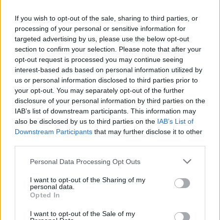
ΚΡΗΤΗ
•
ΠΑΙΔΕΙΑ - ΕΚΠΑΙΔΕΥΣΗ
Φοιτητική στέγη: Πόλη της Κρήτης
If you wish to opt-out of the sale, sharing to third parties, or
στις ακριβότερες της χώρας με
processing of your personal or sensitive information for
ενοίκια “φωτιά”
targeted advertising by us, please use the below opt-out
8 Αυγούστου 2026 11:53
section to confirm your selection. Please note that after your
opt-out request is processed you may continue seeing
ΔΉΜΟΣ ΚΙΣΆΜΟΥ
interest-based ads based on personal information utilized by
Κίσαμος: Η ανακοίνωση της
us or personal information disclosed to third parties prior to
Αστυνομίας για τις δύο συλλήψεις
your opt-out. You may separately opt-out of the further
στο Λαφονήσι
disclosure of your personal information by third parties on the
8 Αυγούστου 2026 11:42
IAB’s list of downstream participants. This information may
also be disclosed by us to third parties on the
IAB’s List of
ΔΙΆΦΟΡΑ
Downstream Participants
that may further disclose it to other
Κίσαμος: «Η πρώτη μας νύχτα» – Μια
ξεχωριστή μουσικοθεατρική
third parties.
παράσταση
Personal Data Processing Opt Outs
8 Αυγούστου 2026 08:30
I want to opt-out of the Sharing of my
ΓΕΎΣΗ - ΨΥΧΑΓΩΓΊΑ
•
ΔΉΜΟΣ ΚΙΣΆΜΟΥ
personal data.
Kίσαμος: Κρητική βραδιά με τον Νίκο
Opted In
Ζωιδάκη στα Τοπόλια
8 Αυγούστου 2026 08:25
I want to opt-out of the Sale of my