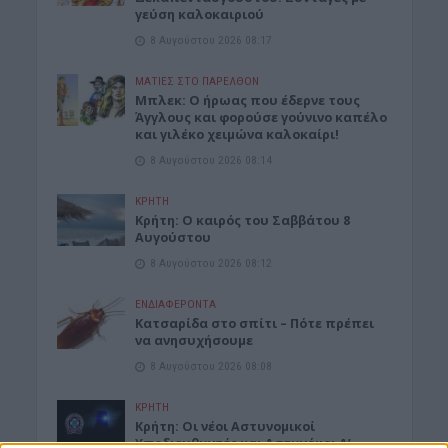
γεύση καλοκαιριού
8 Αυγούστου 2026 08:17
ΜΑΤΙΕΣ ΣΤΟ ΠΑΡΕΛΘΟΝ
Μπλεκ: O ήρωας που έδερνε τους
Άγγλους και φορούσε γούνινο καπέλο
και γιλέκο χειμώνα καλοκαίρι!
8 Αυγούστου 2026 08:14
ΚΡΗΤΗ
Κρήτη: O καιρός του Σαββάτου 8
Αυγούστου
8 Αυγούστου 2026 08:12
ΕΝΔΙΑΦΕΡΟΝΤΑ
Κατσαρίδα στο σπίτι – Πότε πρέπει
να ανησυχήσουμε
8 Αυγούστου 2026 08:08
ΚΡΗΤΗ
Κρήτη: Οι νέοι Αστυνομικοί
Υποδιευθυντές και Αστυνόμοι Α’