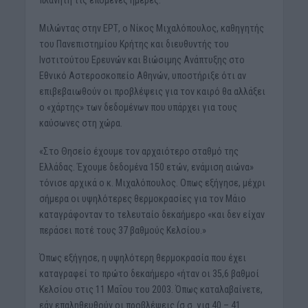
Μιλώντας στην ΕΡΤ, ο Νίκος Μιχαλόπουλος, καθηγητής
του Πανεπιστημίου Κρήτης και διευθυντής του
Ινστιτούτου Ερευνών και Βιώσιμης Ανάπτυξης στο
Εθνικό Αστεροσκοπείο Αθηνών, υποστήριξε ότι αν
επιβεβαιωθούν οι προβλέψεις για τον καιρό θα αλλάξει
ο «χάρτης» των δεδομένων που υπάρχει για τους
καύσωνες στη χώρα.
«Στο Θησείο έχουμε τον αρχαιότερο σταθμό της
Ελλάδας. Έχουμε δεδομένα 150 ετών, ενάμιση αιώνα»
τόνισε αρχικά ο κ. Μιχαλόπουλος. Οπως εξήγησε, μέχρι
σήμερα οι υψηλότερες θερμοκρασίες για τον Μάιο
καταγράφονταν το τελευταίο δεκαήμερο «και δεν είχαν
περάσει ποτέ τους 37 βαθμούς Κελσίου.»
Όπως εξήγησε, η υψηλότερη θερμοκρασία που έχει
καταγραφεί το πρώτο δεκαήμερο «ήταν οι 35,6 βαθμοί
Κελσίου στις 11 Μαΐου του 2003. Όπως καταλαβαίνετε,
εάν επαληθευθούν οι προβλέψεις (σ.σ. για 40 – 41