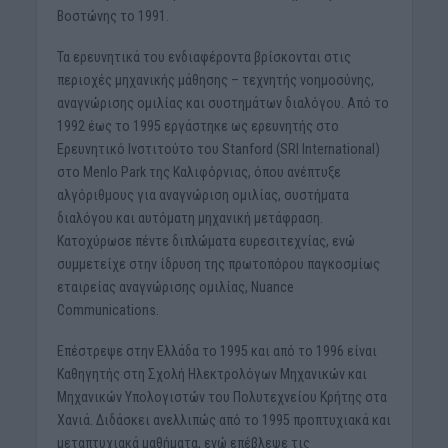
Βοστώνης το 1991.
Τα ερευνητικά του ενδιαφέροντα βρίσκονται στις
περιοχές μηχανικής μάθησης – τεχνητής νοημοσύνης,
αναγνώρισης ομιλίας και συστημάτων διαλόγου. Από το
1992 έως το 1995 εργάστηκε ως ερευνητής στο
Ερευνητικό Ινστιτούτο του Stanford (SRI International)
στο Menlo Park της Καλιφόρνιας, όπου ανέπτυξε
αλγόριθμους για αναγνώριση ομιλίας, συστήματα
διαλόγου και αυτόματη μηχανική μετάφραση.
Κατοχύρωσε πέντε διπλώματα ευρεσιτεχνίας, ενώ
συμμετείχε στην ίδρυση της πρωτοπόρου παγκοσμίως
εταιρείας αναγνώρισης ομιλίας, Nuance
Communications.
Επέστρεψε στην Ελλάδα το 1995 και από το 1996 είναι
Καθηγητής στη Σχολή Ηλεκτρολόγων Μηχανικών και
Μηχανικών Υπολογιστών του Πολυτεχνείου Κρήτης στα
Χανιά. Διδάσκει ανελλιπώς από το 1995 προπτυχιακά και
μεταπτυχιακά μαθήματα, ενώ επέβλεψε τις