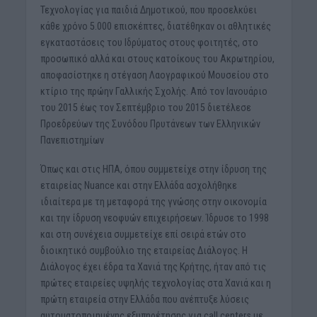
Τεχνολογίας για παιδιά Δημοτικού, που προσελκύει
κάθε χρόνο 5.000 επισκέπτες, διατέθηκαν οι αθλητικές
εγκαταστάσεις του Ιδρύματος στους φοιτητές, στο
προσωπικό αλλά και στους κατοίκους του Ακρωτηρίου,
αποφασίστηκε η στέγαση Λαογραφικού Μουσείου στο
κτίριο της πρώην Γαλλικής Σχολής. Από τον Ιανουάριο
του 2015 έως τον Σεπτέμβριο του 2015 διετέλεσε
Προεδρεύων της Συνόδου Πρυτάνεων των Ελληνικών
Πανεπιστημίων
Όπως και στις ΗΠΑ, όπου συμμετείχε στην ίδρυση της
εταιρείας Nuance και στην Ελλάδα ασχολήθηκε
ιδιαίτερα με τη μεταφορά της γνώσης στην οικονομία
και την ίδρυση νεοφυών επιχειρήσεων. Ίδρυσε το 1998
και στη συνέχεια συμμετείχε επί σειρά ετών στο
διοικητικό συμβούλιο της εταιρείας Διάλογος. Η
Διάλογος έχει έδρα τα Χανιά της Κρήτης, ήταν από τις
πρώτες εταιρείες υψηλής τεχνολογίας στα Χανιά και η
πρώτη εταιρεία στην Ελλάδα που ανέπτυξε λύσεις
αυτοματοποιημένης εξυπηρέτησης για call centers με