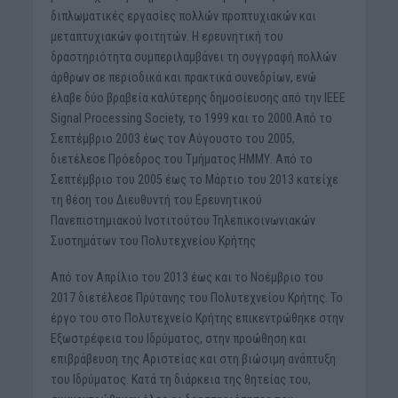
διπλωματικές εργασίες πολλών προπτυχιακών και
μεταπτυχιακών φοιτητών. Η ερευνητική του
δραστηριότητα συμπεριλαμβάνει τη συγγραφή πολλών
άρθρων σε περιοδικά και πρακτικά συνεδρίων, ενώ
έλαβε δύο βραβεία καλύτερης δημοσίευσης από την IEEE
Signal Processing Society, το 1999 και το 2000.Από το
Σεπτέμβριο 2003 έως τον Αύγουστο του 2005,
διετέλεσε Πρόεδρος του Τμήματος ΗΜΜΥ. Από το
Σεπτέμβριο του 2005 έως το Μάρτιο του 2013 κατείχε
τη θέση του Διευθυντή του Ερευνητικού
Πανεπιστημιακού Ινστιτούτου Τηλεπικοινωνιακών
Συστημάτων του Πολυτεχνείου Κρήτης
Από τον Απρίλιο του 2013 έως και το Νοέμβριο του
2017 διετέλεσε Πρύτανης του Πολυτεχνείου Κρήτης. Το
έργο του στο Πολυτεχνείο Κρήτης επικεντρώθηκε στην
Εξωστρέφεια του Ιδρύματος, στην προώθηση και
επιβράβευση της Αριστείας και στη βιώσιμη ανάπτυξη
του Ιδρύματος. Κατά τη διάρκεια της θητείας του,