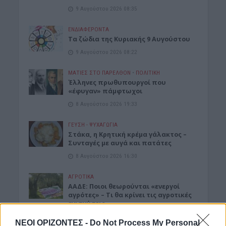
9 Αυγούστου 2026 08:35
ΕΝΔΙΑΦΕΡΟΝΤΑ
Τα ζώδια της Κυριακής 9 Αυγούστου
9 Αυγούστου 2026 08:22
ΜΑΤΙΕΣ ΣΤΟ ΠΑΡΕΛΘΟΝ
•
ΠΟΛΙΤΙΚΗ
Έλληνες πρωθυπουργοί που
«έφυγαν» πάμφτωχοι
8 Αυγούστου 2026 19:33
ΓΕΎΣΗ - ΨΥΧΑΓΩΓΊΑ
Στάκα, η Κρητική κρέμα γάλακτος –
Συνταγές με αυγά και πατάτες
8 Αυγούστου 2026 16:30
ΑΓΡΟΤΙΚΑ
ΑΑΔΕ: Ποιοι θεωρούνται «ενεργοί
αγρότες» – Τι θα κρίνει τις αγροτικές
ενισχύσεις
8 Αυγούστου 2026 16:27
ΝΕΟΙ ΟΡΙΖΟΝΤΕΣ -
Do Not Process My Personal