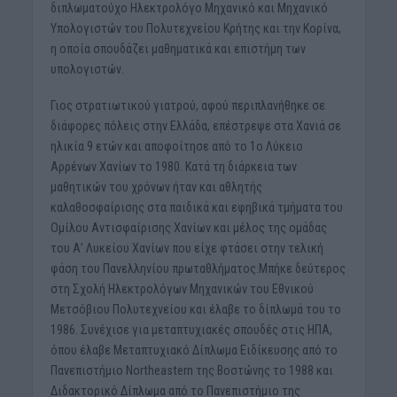
διπλωματούχο Ηλεκτρολόγο Μηχανικό και Μηχανικό
Υπολογιστών του Πολυτεχνείου Κρήτης και την Κορίνα,
η οποία σπουδάζει μαθηματικά και επιστήμη των
υπολογιστών.
Γιος στρατιωτικού γιατρού, αφού περιπλανήθηκε σε
διάφορες πόλεις στην Ελλάδα, επέστρεψε στα Χανιά σε
ηλικία 9 ετών και αποφοίτησε από το 1ο Λύκειο
Αρρένων Χανίων το 1980. Κατά τη διάρκεια των
μαθητικών του χρόνων ήταν και αθλητής
καλαθοσφαίρισης στα παιδικά και εφηβικά τμήματα του
Ομίλου Αντισφαίρισης Χανίων και μέλος της ομάδας
του Α’ Λυκείου Χανίων που είχε φτάσει στην τελική
φάση του Πανελληνίου πρωταθλήματος.Μπήκε δεύτερος
στη Σχολή Ηλεκτρολόγων Μηχανικών του Εθνικού
Μετσόβιου Πολυτεχνείου και έλαβε το δίπλωμά του το
1986. Συνέχισε για μεταπτυχιακές σπουδές στις ΗΠΑ,
όπου έλαβε Μεταπτυχιακό Δίπλωμα Ειδίκευσης από το
Πανεπιστήμιο Northeastern της Βοστώνης το 1988 και
Διδακτορικό Δίπλωμα από το Πανεπιστήμιο της