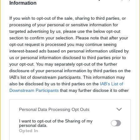
Information
ΝΟΜΌΣ ΧΑΝΊΩΝ
•
ΠΑΙΔΕΙΑ - ΕΚΠΑΙΔΕΥΣΗ
Χανιά: Νέες ειδικότητες στη Σχολή
Ανώτερης Επαγγελματικής
If you wish to opt-out of the sale, sharing to third parties, or
Κατάρτισης – Οι ειδικότητες
processing of your personal or sensitive information for
targeted advertising by us, please use the below opt-out
8 Αυγούστου 2026 16:19
section to confirm your selection. Please note that after your
opt-out request is processed you may continue seeing
ΓΕΎΣΗ - ΨΥΧΑΓΩΓΊΑ
Δελιανά: “Μπαλαντίνεια 2026” με τον
interest-based ads based on personal information utilized by
Ηλία Χορευτάκη και το συγκρότημά
us or personal information disclosed to third parties prior to
του
your opt-out. You may separately opt-out of the further
8 Αυγούστου 2026 14:03
disclosure of your personal information by third parties on the
IAB’s list of downstream participants. This information may
ΓΕΎΣΗ - ΨΥΧΑΓΩΓΊΑ
•
ΔΉΜΟΣ ΚΙΣΆΜΟΥ
also be disclosed by us to third parties on the
IAB’s List of
Kίσαμος: Κρητικό γλέντι με τον
Downstream Participants
that may further disclose it to other
Αντώνη Μαρτσάκη και το συγκρότημά
third parties.
του στον Κάμπο
8 Αυγούστου 2026 13:59
Personal Data Processing Opt Outs
ΚΡΗΤΗ
•
ΝΕΟΙ ΟΡΙΖΟΝΤΕΣ
I want to opt-out of the Sharing of my
Κρήτη – νοσοκομεία: Κλινικές πάνω
personal data.
από τα όριά τους με υπαράριθμους
Opted In
ασθενείς