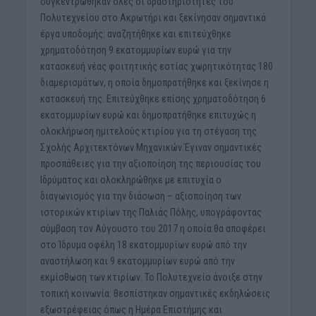
συγκεντρώθηκαν όλες οι δραστηριότητες του
Πολυτεχνείου στο Ακρωτήρι και ξεκίνησαν σημαντικά
έργα υποδομής: αναζητήθηκε και επιτεύχθηκε
χρηματοδότηση 9 εκατομμυρίων ευρώ για την
κατασκευή νέας φοιτητικής εστίας χωρητικότητας 180
διαμερισμάτων, η οποία δημοπρατήθηκε και ξεκίνησε η
κατασκευή της. Επιτεύχθηκε επίσης χρηματοδότηση 6
εκατομμυρίων ευρώ και δημοπρατήθηκε επιτυχώς η
ολοκλήρωση ημιτελούς κτιρίου για τη στέγαση της
Σχολής Αρχιτεκτόνων Μηχανικών.Έγιναν σημαντικές
προσπάθειες για την αξιοποίηση της περιουσίας του
Ιδρύματος και ολοκληρώθηκε με επιτυχία ο
διαγωνισμός για την διάσωση – αξιοποίηση των
ιστορικών κτιρίων της Παλιάς Πόλης, υπογράφοντας
σύμβαση τον Αύγουστο του 2017 η οποία θα αποφέρει
στο Ίδρυμα οφέλη 18 εκατομμυρίων ευρώ από την
αναστήλωση και 9 εκατομμυρίων ευρώ από την
εκμίσθωση των κτιρίων. Το Πολυτεχνείο άνοιξε στην
τοπική κοινωνία: θεσπίστηκαν σημαντικές εκδηλώσεις
εξωστρέφειας όπως η Ημέρα Επιστήμης και