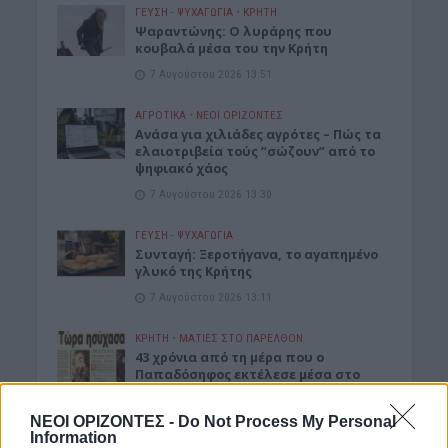
ΓΕΎΣΗ - ΨΥΧΑΓΩΓΊΑ
•
ΚΡΗΤΗ
Ψαραντώνης: Ο λυράρης που
κουβαλά μέσα του την Κρήτη
7 Αυγούστου 2026 13:51
ΑΓΡΟΤΙΚΑ
•
ΝΕΟΙ ΟΡΙΖΟΝΤΕΣ
Ανάσα για χιλιάδες αγρότες – Πώς τα
ελαιοτριβεία τούς “σώζουν” από το
ψηφιακό χάος
7 Αυγούστου 2026 13:30
ΓΕΎΣΗ - ΨΥΧΑΓΩΓΊΑ
Συνταγή: Ξεροτήγανα, το αγαπημένο
γλυκό της Κρήτης
7 Αυγούστου 2026 13:11
ΚΡΗΤΗ
•
ΜΑΤΙΕΣ ΣΤΟ ΠΑΡΕΛΘΟΝ
43 χρόνια από τη μέρα που ο
Παπαδόσηφος εκτέλεσε μέσα στο
δικαστήριο τον φονιά του γιου του
(ΒΙΝΤΕΟ)
ΝΕΟΙ ΟΡΙΖΟΝΤΕΣ -
Do Not Process My Personal
7 Αυγούστου 2026 12:44
Information