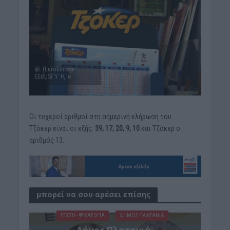
Ԇϊő. (Eurokinissi-
ЁЁďЏՋϓ Ӊˇө
Οι τυχεροί αριθμοί στη σημερινή κλήρωση του
Τζόκερ είναι οι εξής:
39, 17, 20, 9, 10
και Τζόκερ ο
αριθμός 13.
μπορεί να σου αρέσει επίσης
ΓΕΎΣΗ - ΨΥΧΑΓΩΓΊΑ
ΔΉΜΟΣ ΠΛΑΤΑΝΙΆ