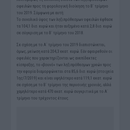
οφειλών προς τη φορολογική διοίκηση το Β΄ τρίμηνο
του 2019. Σύμφωνα με αυτή:
Tο συνολικό ύψος των ληξιπρόθεσμων οφειλών έφθασε
τα 104,1 δισ. ευρώ και ήταν αυξημένο κατά 2,8 δισ. ευρώ
σε σύγκριση με το Β΄ τρίμηνο του 2018.
Σε σχέση με το Α΄ τρίμηνο του 2019 διαπιστώνεται,
όμως, μείωση κατά 204,3 εκατ. ευρώ. Εάν αφαιρεθούν οι
οφειλές που χαρακτηρίζονται ως ανεπίδεκτες
είσπραξης, το «βουνό» των ληξιπρόθεσμων χρεών προς
την εφορία διαμορφώνεται στα 85,6 δισ. ευρώ (στοιχεία
1ης/7/2019) και είναι υψηλότερο κατά 119,1 εκατ. ευρώ
σε σχέση με το Β΄ τρίμηνο της περυσινής χρονιάς, αλλά
χαμηλότερο κατά 470 εκατ. ευρώ συγκριτικά με το Α΄
τρίμηνο του τρέχοντος έτους.