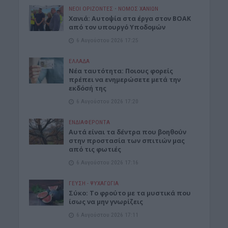
ΝΕΟΙ ΟΡΙΖΟΝΤΕΣ
•
ΝΟΜΌΣ ΧΑΝΊΩΝ
Χανιά: Αυτοψία στα έργα στον ΒΟΑΚ
από τον υπουργό Υποδομών
6 Αυγούστου 2026 17:25
ΕΛΛΑΔΑ
Νέα ταυτότητα: Ποιους φορείς
πρέπει να ενημερώσετε μετά την
εκδόσή της
6 Αυγούστου 2026 17:20
ΕΝΔΙΑΦΕΡΟΝΤΑ
Αυτά είναι τα δέντρα που βοηθούν
στην προστασία των σπιτιών μας
από τις φωτιές
6 Αυγούστου 2026 17:16
ΓΕΎΣΗ - ΨΥΧΑΓΩΓΊΑ
Σύκο: Το φρούτο με τα μυστικά που
ίσως να μην γνωρίζεις
6 Αυγούστου 2026 17:11