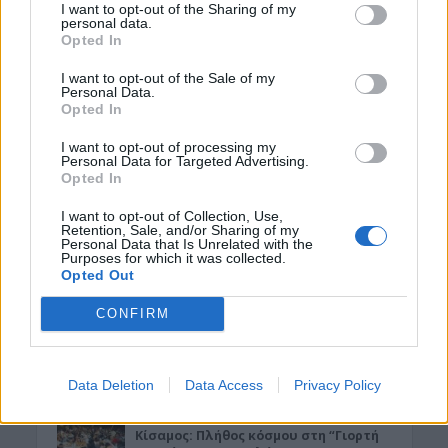
Αυγούστου
I want to opt-out of the Sharing of my
personal data.
7 Αυγούστου 2026 07:43
Opted In
ΕΝΔΙΑΦΕΡΟΝΤΑ
I want to opt-out of the Sale of my
Personal Data.
Τζόκερ: Αυτοί είναι οι τυχεροί αριθμοί
Opted In
που κερδίζουν πάνω από 2 εκατ.
ευρώ
I want to opt-out of processing my
7 Αυγούστου 2026 07:39
Personal Data for Targeted Advertising.
Opted In
ΚΡΗΤΗ
•
ΜΑΤΙΕΣ ΣΤΟ ΠΑΡΕΛΘΟΝ
«Στιμαδόροι»: Οι παλιοί Κρητικοί
I want to opt-out of Collection, Use,
που μπορούσαν να εκτιμήσουν τα
Retention, Sale, and/or Sharing of my
Personal Data that Is Unrelated with the
πάντα!
Purposes for which it was collected.
6 Αυγούστου 2026 19:30
Opted Out
CONFIRM
ΓΕΎΣΗ - ΨΥΧΑΓΩΓΊΑ
Μεταμόρφωση του Σωτήρος: Σήμερα
τρώνε ψάρι όσοι νηστεύουν
6 Αυγούστου 2026 19:27
Data Deletion
Data Access
Privacy Policy
ΓΕΎΣΗ - ΨΥΧΑΓΩΓΊΑ
•
ΔΉΜΟΣ ΚΙΣΆΜΟΥ
Κίσαμος: Πλήθος κόσμου στη “Γιορτή