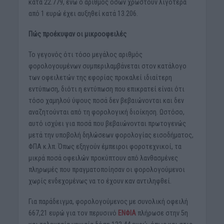
κατά 22.779, ενώ ο αριθμός όσων χρωστούν λιγότερα
από 1 ευρώ έχει αυξηθεί κατά 13.206.
Πώς προέκυψαν οι μικροοφειλές
Το γεγονός ότι τόσο μεγάλος αριθμός
φορολογουμένων συμπεριλαμβάνεται στον κατάλογο
των οφειλετών της εφορίας προκαλεί ιδιαίτερη
εντύπωση, διότι η εντύπωση που επικρατεί είναι ότι
τόσο χαμηλού ύψους ποσά δεν βεβαιώνονται και δεν
αναζητούνται από τη φορολογική διοίκηση. Ωστόσο,
αυτό ισχύει για ποσά που βεβαιώνονται πρωτογενώς
μετά την υποβολή δηλώσεων φορολογίας εισοδήματος,
ΦΠΑ κ.λπ. Όπως εξηγούν έμπειροι φοροτεχνικοί, τα
μικρά ποσά οφειλών προκύπτουν από λανθασμένες
πληρωμές που πραγματοποίησαν οι φορολογούμενοι
χωρίς ενδεχομένως να το έχουν καν αντιληφθεί.
Για παράδειγμα, φορολογούμενος με συνολική οφειλή
667,21 ευρώ για τον περυσινό
ΕΝΦΙΑ
πλήρωσε στην 5η