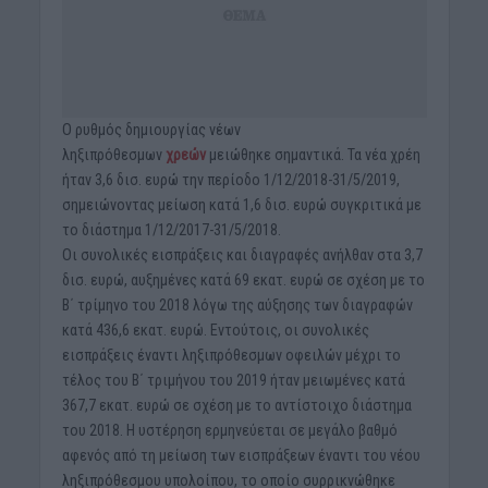
Ο ρυθμός δημιουργίας νέων
ληξιπρόθεσμων
χρεών
μειώθηκε σημαντικά. Τα νέα χρέη
ήταν 3,6 δισ. ευρώ την περίοδο 1/12/2018-31/5/2019,
σημειώνοντας μείωση κατά 1,6 δισ. ευρώ συγκριτικά με
το διάστημα 1/12/2017-31/5/2018.
Οι συνολικές εισπράξεις και διαγραφές ανήλθαν στα 3,7
δισ. ευρώ, αυξημένες κατά 69 εκατ. ευρώ σε σχέση με το
Β΄ τρίμηνο του 2018 λόγω της αύξησης των διαγραφών
κατά 436,6 εκατ. ευρώ. Εντούτοις, οι συνολικές
εισπράξεις έναντι ληξιπρόθεσμων οφειλών μέχρι το
τέλος του Β΄ τριμήνου του 2019 ήταν μειωμένες κατά
367,7 εκατ. ευρώ σε σχέση με το αντίστοιχο διάστημα
του 2018. Η υστέρηση ερμηνεύεται σε μεγάλο βαθμό
αφενός από τη μείωση των εισπράξεων έναντι του νέου
ληξιπρόθεσμου υπολοίπου, το οποίο συρρικνώθηκε