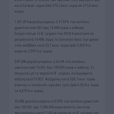
κατά 3,6 εκατ. ευρώ (από 275,2 εκατ. ευρώ σε 271,6 εκατ.
ευρώ).
1.421.814 φορολογούμενοι ή 37,91% του συνόλου
χρωστούν από 501 έως 10.000 ευρώ ο καθένας.
Συγκριτικά με το Β΄ τρίμηνο του 2018 διαπιστώνεται
μείωση κατά 14.408, όμως το συνολικό ύψος των χρεών
τους αυξήθηκε κατά 23,7 εκατ. ευρώ (από 3,369 δισ.
ευρώ σε 3,393 δισ. ευρώ).
249.208 φορολογούμενοι ή 6,64% του συνόλου
οφείλουν από 10.001 έως 100.000 ευρώ ο καθένας. Εν
συγκρίσει με το περυσινό Β΄ τρίμηνο, καταγράφεται
αύξηση κατά 10.837. Αυξημένες κατά 328,7 εκατ. ευρώ
ήταν και οι συνολικές οφειλές τους (από 6,55 δισ. ευρώ
σε 6,879 δισ. ευρώ).
35.088 φορολογούμενοι ή 0,93% του συνόλου χρωστούν
από 100.001 έως 1.000.000 ευρώ έκαστος και είναι
περισσότεροι κατά 2.103 σε σχέση με το Β΄ τρίμηνο του