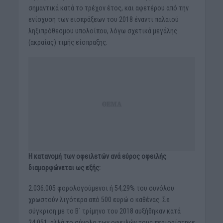
σημαντικά κατά το τρέχον έτος, και αφετέρου από την
ενίσχυση των εισπράξεων του 2018 έναντι παλαιού
ληξιπρόθεσμου υπολοίπου, λόγω σχετικά μεγάλης
(ακραίας) τιμής είσπραξης.
Η κατανομή των οφειλετών ανά εύρος οφειλής
διαμορφώνεται ως εξής:
2.036.005 φορολογούμενοι ή 54,29% του συνόλου
χρωστούν λιγότερα από 500 ευρώ ο καθένας. Σε
σύγκριση με το Β΄ τρίμηνο του 2018 αυξήθηκαν κατά
24.051, αλλά το σύνολο των οφειλών τους περιορίστηκε