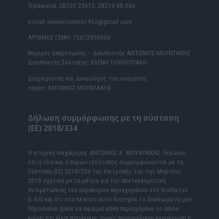
Τηλέφωνα: 28220 23615, 28210 88.066
e-mail: neoiorizontes1992@gmail.com
ΑΡΙΘΜΟΣ ΓΕΜΗ: 75072958000
Νόμιμος Εκπρόσωπος – Διευθυντής ΑΝΤΩΝΙΟΣ ΜΟΥΝΤΑΚΗΣ
Διευθυντής Σύνταξης: ΕΛΕΝΗ ΤΟΥΛΟΥΠΑΚΗ
Διαχειριστής και Δικαιούχος του ονόματος
τομέα: ΑΝΤΩΝΙΟΣ ΜΟΥΝΤΑΚΗΣ
Δήλωση συμμόρφωσης με τη σύσταση
(ΕΕ) 2018/334
Η ατομική επιχείρηση ΑΝΤΩΝΙΟΣ Κ. ΜΟΥΝΤΑΚΗΣ δηλώνει
ότι η ίδια και ο παρών ιστότοπος συμμορφώνονται με τη
Σύσταση (ΕΕ) 2018/334 της Επιτροπής της 1ης Μαρτίου
2018 σχετικά με τα μέτρα για την αποτελεσματική
αντιμετώπιση του παράνομου περιεχομένου στο διαδίκτυο
(L 63) και ότι στο πλαίσιο αυτό διατηρεί το δικαίωμα να μην
δημοσιεύει ή/και να αφαιρεί κάθε περιεχόμενο το οποίο
κρίνει ότι είναι παράνομο, χωρίς προηγούμενη ενημέρωση ή