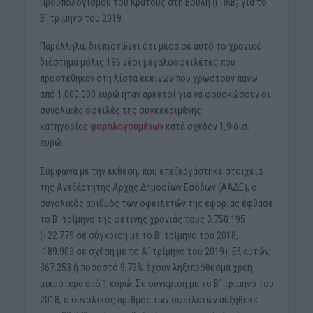
Προϋπολογισμού του Κράτους στη Βουλή (ΓΠΚΒ) για το
Β΄ τρίμηνο του 2019.
Παράλληλα, διαπιστώνει ότι μέσα σε αυτό το χρονικό
διάστημα μόλις 196 νέοι μεγαλοοφειλέτες που
προστέθηκαν στη λίστα εκείνων που χρωστούν πάνω
από 1.000.000 ευρώ ήταν αρκετοί για να φουσκώσουν οι
συνολικές οφειλές της συγκεκριμένης
κατηγορίας
φορολογουμένων
κατά σχεδόν 1,9 δισ.
ευρώ.
Σύμφωνα με την έκθεση, που επεξεργάστηκε στοιχεία
της Ανεξάρτητης Αρχής Δημοσίων Εσόδων (ΑΑΔΕ), ο
συνολικός αριθμός των οφειλετών της εφορίας έφθασε
το Β΄ τρίμηνο της φετινής χρονιάς τους 3.750.195
(+22.779 σε σύγκριση με το Β΄ τρίμηνο του 2018,
-189.903 σε σχέση με το Α΄ τρίμηνο του 2019). Εξ αυτών,
367.253 ή ποσοστό 9,79% έχουν ληξιπρόθεσμα χρέη
μικρότερα από 1 ευρώ. Σε σύγκριση με το Β΄ τρίμηνο του
2018, ο συνολικός αριθμός των οφειλετών αυξήθηκε