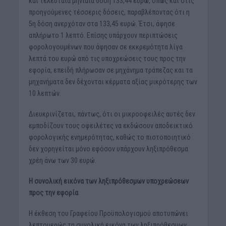
και τελευταία μηνιαία δόση 133,44 ευρώ, όπως και στις
προηγούμενες τέσσερις δόσεις, παραβλέποντας ότι η
5η δόση ανερχόταν στα 133,45 ευρώ. Έτσι, άφησε
απλήρωτο 1 λεπτό. Επίσης υπάρχουν περιπτώσεις
φορολογουμένων που άφησαν σε εκκρεμότητα λίγα
λεπτά του ευρώ από τις υποχρεώσεις τους προς την
εφορία, επειδή πλήρωσαν σε μηχάνημα τράπεζας και τα
μηχανήματα δεν δέχονται κέρματα αξίας μικρότερης των
10 λεπτών.
Διευκρινίζεται, πάντως, ότι οι μικροοφειλές αυτές δεν
εμποδίζουν τους οφειλέτες να εκδώσουν αποδεικτικό
φορολογικής ενημερότητας, καθώς το πιστοποιητικό
δεν χορηγείται μόνο εφόσον υπάρχουν ληξιπρόθεσμα
χρέη άνω των 30 ευρώ.
Η συνολική εικόνα των ληξιπρόθεσμων υποχρεώσεων
προς την εφορία
Η έκθεση του Γραφείου Προϋπολογισμού αποτυπώνει
λεπτομερώς τη συνολική εικόνα των ληξιπρόθεσμων