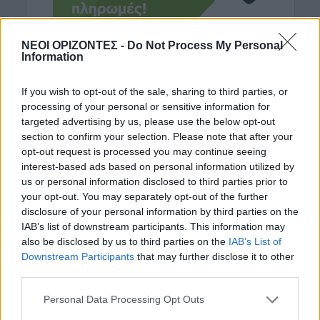
ΝΕΟΙ ΟΡΙΖΟΝΤΕΣ -
Do Not Process My Personal
Information
If you wish to opt-out of the sale, sharing to third parties, or
ΡΟΗ ΕΙΔΗΣΕΩΝ
processing of your personal or sensitive information for
targeted advertising by us, please use the below opt-out
ΓΕΎΣΗ - ΨΥΧΑΓΩΓΊΑ
•
ΔΉΜΟΣ ΠΛΑΤΑΝΙΆ
section to confirm your selection. Please note that after your
Βούβες: Διήμερη γιορτή κρασιού με
opt-out request is processed you may continue seeing
Ζωιδάκη, Τζουγανάκη και δωρεάν
κρασί!
interest-based ads based on personal information utilized by
us or personal information disclosed to third parties prior to
7 Αυγούστου 2026 08:08
your opt-out. You may separately opt-out of the further
disclosure of your personal information by third parties on the
ΑΘΛΗΤΙΚΑ
IAB’s list of downstream participants. This information may
Europa League: Η Άντερλεχτ νίκησε 1-0
τον ΠΑΟΚ στην Τούμπα κι όλα θα
also be disclosed by us to third parties on the
IAB’s List of
κριθούν στις Βρυξέλλες
Downstream Participants
that may further disclose it to other
7 Αυγούστου 2026 07:46
third parties.
Personal Data Processing Opt Outs
ΕΝΔΙΑΦΕΡΟΝΤΑ
Tα ζώδια της Παρασκευής 7