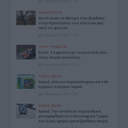
6 Αυγούστου 2026 17:20
ΕΝΔΙΑΦΕΡΟΝΤΑ
Αυτά είναι τα δέντρα που βοηθούν
στην προστασία των σπιτιών μας
από τις φωτιές
6 Αυγούστου 2026 17:16
ΓΕΎΣΗ - ΨΥΧΑΓΩΓΊΑ
Σύκο: Το φρούτο με τα μυστικά που
ίσως να μην γνωρίζεις
6 Αυγούστου 2026 17:11
ΝΟΜΌΣ ΧΑΝΊΩΝ
Xανιά: Δίκτυο περισσότερων από 60
κρηνών πόσιμου νερού
6 Αυγούστου 2026 17:03
ΝΟΜΌΣ ΧΑΝΊΩΝ
Χανιά: Την εντόπισε περιπολικό,
μεταφέρθηκε στο Αστυνομικό Τμήμα
και λίγες ημέρες μετά βρέθηκε νεκρή