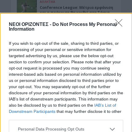
ΑΘΛΗΤΙΚΑ
Conference League: Μέτρια εμφάνιση
και η πρόκριση θα κριθεί στη Σόφια
για τον Παναθηναϊκό
ΝΕΟΙ ΟΡΙΖΟΝΤΕΣ -
Do Not Process My Personal
6 Αυγούστου 2026 08:00
Information
ΑΓΡΟΤΙΚΑ
«Φωτιά» στις τιμές του ελαιολάδου
If you wish to opt-out of the sale, sharing to third parties, or
βάζουν πυρκαγιές, καύσωνας και
processing of your personal or sensitive information for
ξηρασία
targeted advertising by us, please use the below opt-out
5 Αυγούστου 2026 23:03
section to confirm your selection. Please note that after your
opt-out request is processed you may continue seeing
Δημοφιλή αυτή την εβδομάδα
interest-based ads based on personal information utilized by
us or personal information disclosed to third parties prior to
your opt-out. You may separately opt-out of the further
disclosure of your personal information by third parties on the
IAB’s list of downstream participants. This information may
also be disclosed by us to third parties on the
IAB’s List of
Downstream Participants
that may further disclose it to other
third parties.
Personal Data Processing Opt Outs