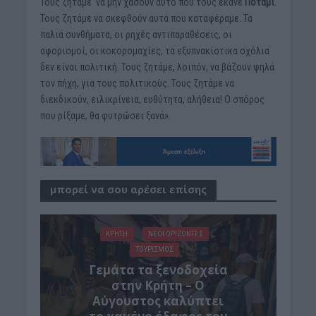
Τους ζητάμε να μην χάσουν αυτό που τους έκανε
Ποτάμι
.
Τους ζητάμε να σκεφθούν αυτά που καταφέραμε. Τα
παλιά συνθήματα, οι ρηχές αντιπαραθέσεις, οι
αφορισμοί, οι κοκορομαχίες, τα εξυπνακίστικα σχόλια
δεν είναι πολιτική. Τους ζητάμε, λοιπόν, να βάζουν ψηλά
τον πήχη, για τους πολιτικούς. Τους ζητάμε να
διεκδικούν, ειλικρίνεια, ευθύτητα, αλήθεια! Ο σπόρος
που ρίξαμε, θα φυτρώσει ξανά».
μπορεί να σου αρέσει επίσης
ΚΡΗΤΗ
ΝΕΟΙ ΟΡΙΖΟΝΤΕΣ
ΤΟΥΡΙΣΜΟΣ
Γεμάτα τα ξενοδοχεία
στην Κρήτη – Ο
Αύγουστος καλύπτει