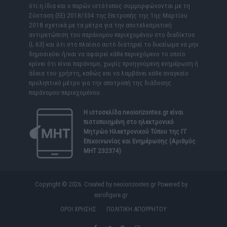
ότι η ίδια και ο παρών ιστότοπος συμμορφώνονται με τη
Σύσταση (ΕΕ) 2018/334 της Επιτροπής της 1ης Μαρτίου
2018 σχετικά με τα μέτρα για την αποτελεσματική
αντιμετώπιση του παράνομου περιεχομένου στο διαδίκτυο
(L 63) και ότι στο πλαίσιο αυτό διατηρεί το δικαίωμα να μην
δημοσιεύει ή/και να αφαιρεί κάθε περιεχόμενο το οποίο
κρίνει ότι είναι παράνομο, χωρίς προηγούμενη ενημέρωση ή
άδεια του χρήστη, καθώς και να λαμβάνει κάθε αναγκαίο
προληπτικό μέτρο για την αποτροπή της διάδοσης
παράνομου περιεχομένου.
Η ιστοσελίδα
neoiorizontes.gr
είναι
πιστοποιημένη στο ηλεκτρονικό
Μητρώο Ηλεκτρονικού Τύπου της ΓΓ
Επικοινωνίας και Ενημέρωσης (Αριθμός
ΜΗΤ 232374)
Copyright © 2026. Created by neoiorizontes.gr Powered by
eurofigure.gr
ΟΡΟΙ ΧΡΗΣΗΣ
ΠΟΛΙΤΙΚΗ ΑΠΟΡΡΗΤΟΥ