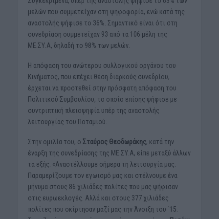
Συγκεκριμένα, υπέρ της αναστολής ψήφισε το 63% των
μελών που συμμετείχαν στη ψηφοφορία, ενώ κατά της
αναστολής ψήφισε το 36%. Σημαντικό είναι ότι στη
συνεδρίαση συμμετείχαν 93 από τα 106 μέλη της
ΜΕ.ΣΥ.Α, δηλαδή το 98% των μελών.
Η απόφαση του ανώτερου συλλογικού οργάνου του
Κινήματος, που επέχει θέση διαρκούς συνεδρίου,
έρχεται να προστεθεί στην πρόσφατη απόφαση του
Πολιτικού Συμβουλίου, το οποίο επίσης ψήφισε με
συντριπτική πλειοψηφία υπέρ της αναστολής
λειτουργίας του Ποταμιού.
Στην ομιλία του, ο
Σταύρος Θεοδωράκης
, κατά την
έναρξη της συνεδρίασης της ΜΕ.ΣΥ.Α, είπε μεταξύ άλλων
τα εξής: «Αναστέλλουμε σήμερα τη λειτουργία μας.
Παραμερίζουμε τον εγωισμό μας και στέλνουμε ένα
μήνυμα στους 86 χιλιάδες πολίτες που μας ψήφισαν
στις ευρωεκλογές. Αλλά και στους 377 χιλιάδες
πολίτες που σκίρτησαν μαζί μας την Άνοιξη του ΄15.