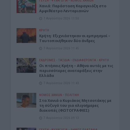
ΓΕΎΣΗ - ΨΥΧΑΓΩΓΊΑ
•
ΝΟΜΌΣ ΧΑΝΊΩΝ
Xανιά: Παράσταση Καραγκιόζη στο
Αμφιθέατρο Λενταριανών
7 Αυγούστου 2026 11:50
ΚΡΗΤΗ
Κρήτη: Εξιχνιάστηκαν οι εμπρησμοί –
Ταυτοποιήθηκαν δύο άνδρες
7 Αυγούστου 2026 11:45
ΕΚΔΡΟΜΈΣ - ΤΑΞΊΔΙΑ
•
ΕΝΔΙΑΦΕΡΟΝΤΑ
•
ΚΡΗΤΗ
Οι πτήσεις Κρήτη – Αθήνα αυτές με τις
περισσότερες αναταράξεις στην
Ελλάδα
7 Αυγούστου 2026 11:43
ΝΟΜΌΣ ΧΑΝΊΩΝ
•
ΠΟΛΙΤΙΚΗ
Στα Χανιά ο Κυριάκος Μητσοτάκης με
τη σύζυγό του για ολιγοήμερες
διακοπές (ΦΩΤΟΓΡΑΦΙΕΣ)
7 Αυγούστου 2026 09:13
ΓΕΎΣΗ - ΨΥΧΑΓΩΓΊΑ
•
ΔΉΜΟΣ ΠΛΑΤΑΝΙΆ