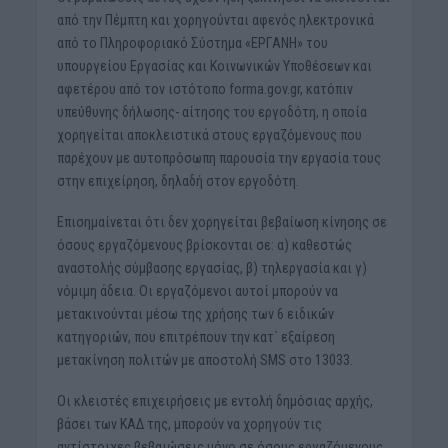
από την Πέμπτη και χορηγούνται αφενός ηλεκτρονικά
από το Πληροφοριακό Σύστημα «ΕΡΓΑΝΗ» του
υπουργείου Εργασίας και Κοινωνικών Υποθέσεων και
αφετέρου από τον ιστότοπο forma.gov.gr, κατόπιν
υπεύθυνης δήλωσης- αίτησης του εργοδότη, η οποία
χορηγείται αποκλειστικά στους εργαζόμενους που
παρέχουν με αυτοπρόσωπη παρουσία την εργασία τους
στην επιχείρηση, δηλαδή στον εργοδότη.
Επισημαίνεται ότι δεν χορηγείται βεβαίωση κίνησης σε
όσους εργαζόμενους βρίσκονται σε: α) καθεστώς
αναστολής σύμβασης εργασίας, β) τηλεργασία και γ)
νόμιμη άδεια. Οι εργαζόμενοι αυτοί μπορούν να
μετακινούνται μέσω της χρήσης των 6 ειδικών
κατηγοριών, που επιτρέπουν την κατ΄ εξαίρεση
μετακίνηση πολιτών με αποστολή SMS στο 13033.
Οι κλειστές επιχειρήσεις με εντολή δημόσιας αρχής,
βάσει των ΚΑΔ της, μπορούν να χορηγούν τις
αντίστοιχες βεβαιώσεις μόνο σε όσους εργαζόμενους