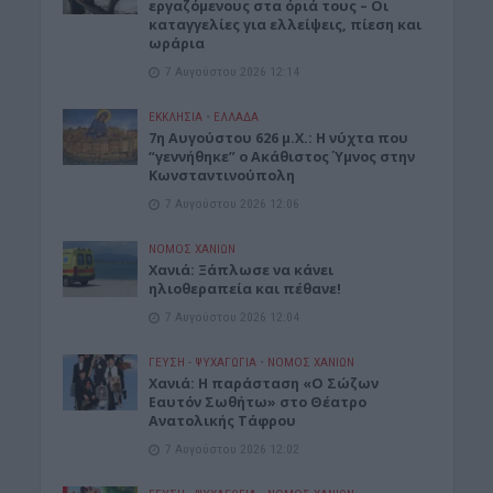
εργαζόμενους στα όριά τους – Οι
καταγγελίες για ελλείψεις, πίεση και
ωράρια
7 Αυγούστου 2026 12:14
ΕΚΚΛΗΣΙΑ
•
ΕΛΛΑΔΑ
7η Αυγούστου 626 μ.Χ.: Η νύχτα που
“γεννήθηκε” ο Ακάθιστος Ύμνος στην
Κωνσταντινούπολη
7 Αυγούστου 2026 12:06
ΝΟΜΌΣ ΧΑΝΊΩΝ
Χανιά: Ξάπλωσε να κάνει
ηλιοθεραπεία και πέθανε!
7 Αυγούστου 2026 12:04
ΓΕΎΣΗ - ΨΥΧΑΓΩΓΊΑ
•
ΝΟΜΌΣ ΧΑΝΊΩΝ
Χανιά: Η παράσταση «Ο Σώζων
Εαυτόν Σωθήτω» στο Θέατρο
Ανατολικής Τάφρου
7 Αυγούστου 2026 12:02