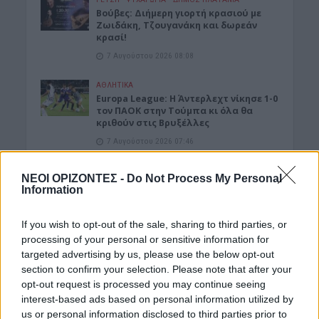
Βούβες: Διήμερη γιορτή κρασιού με
Ζωιδάκη, Τζουγανάκη και δωρεάν
κρασί!
7 Αυγούστου 2026 08:08
ΑΘΛΗΤΙΚΑ
Europa League: Η Άντερλεχτ νίκησε 1-0
τον ΠΑΟΚ στην Τούμπα κι όλα θα
κριθούν στις Βρυξέλλες
7 Αυγούστου 2026 07:46
ΕΝΔΙΑΦΕΡΟΝΤΑ
ΝΕΟΙ ΟΡΙΖΟΝΤΕΣ -
Do Not Process My Personal
Tα ζώδια της Παρασκευής 7
Information
Αυγούστου
7 Αυγούστου 2026 07:43
If you wish to opt-out of the sale, sharing to third parties, or
processing of your personal or sensitive information for
ΕΝΔΙΑΦΕΡΟΝΤΑ
targeted advertising by us, please use the below opt-out
Τζόκερ: Αυτοί είναι οι τυχεροί αριθμοί
section to confirm your selection. Please note that after your
που κερδίζουν πάνω από 2 εκατ.
ευρώ
opt-out request is processed you may continue seeing
interest-based ads based on personal information utilized by
7 Αυγούστου 2026 07:39
us or personal information disclosed to third parties prior to