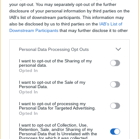
your opt-out. You may separately opt-out of the further
ΚΡΗΤΗ
•
ΜΑΤΙΕΣ ΣΤΟ ΠΑΡΕΛΘΟΝ
«Στιμαδόροι»: Οι παλιοί Κρητικοί
disclosure of your personal information by third parties on the
που μπορούσαν να εκτιμήσουν τα
IAB’s list of downstream participants. This information may
πάντα!
also be disclosed by us to third parties on the
IAB’s List of
6 Αυγούστου 2026 19:30
Downstream Participants
that may further disclose it to other
third parties.
Δημοφιλή αυτή την εβδομάδα
Personal Data Processing Opt Outs
I want to opt-out of the Sharing of my
personal data.
Opted In
I want to opt-out of the Sale of my
Personal Data.
Opted In
I want to opt-out of processing my
Personal Data for Targeted Advertising.
Opted In
I want to opt-out of Collection, Use,
Retention, Sale, and/or Sharing of my
Personal Data that Is Unrelated with the
Purposes for which it was collected.