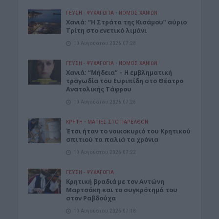
ΓΕΎΣΗ - ΨΥΧΑΓΩΓΊΑ
•
ΝΟΜΌΣ ΧΑΝΊΩΝ
Χανιά: “Η Στράτα της Κισάμου” αύριο
Τρίτη στο ενετικό λιμάνι
10 Αυγούστου 2026 07:28
ΓΕΎΣΗ - ΨΥΧΑΓΩΓΊΑ
•
ΝΟΜΌΣ ΧΑΝΊΩΝ
Χανιά: “Μήδεια” – Η εμβληματική
τραγωδία του Ευριπίδη στο Θέατρο
Ανατολικής Τάφρου
10 Αυγούστου 2026 07:26
ΚΡΗΤΗ
•
ΜΑΤΙΕΣ ΣΤΟ ΠΑΡΕΛΘΟΝ
Έτσι ήταν το νοικοκυριό του Κρητικού
σπιτιού τα παλιά τα χρόνια
10 Αυγούστου 2026 07:22
ΓΕΎΣΗ - ΨΥΧΑΓΩΓΊΑ
Kρητική βραδιά με τον Αντώνη
Μαρτσάκη και το συγκρότημά του
στον Ραβδούχα
10 Αυγούστου 2026 07:18