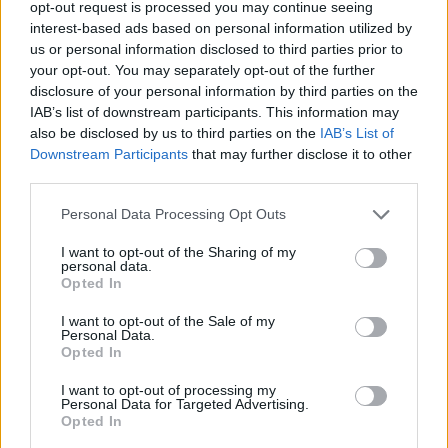
opt-out request is processed you may continue seeing
ΕΛΛΑΔΑ
•
ΟΙΚΟΝΟΜΙΑ
interest-based ads based on personal information utilized by
Μειωμένη σύνταξη στα 62: Ποιοι
us or personal information disclosed to third parties prior to
κερδίζουν έως 86.000 ευρώ
your opt-out. You may separately opt-out of the further
9 Αυγούστου 2026 12:18
disclosure of your personal information by third parties on the
IAB’s list of downstream participants. This information may
ΝΟΜΌΣ ΧΑΝΊΩΝ
also be disclosed by us to third parties on the
IAB’s List of
Τρόμος στο κέντρο των Χανίων:
Downstream Participants
that may further disclose it to other
24χρονος κλείδωσε 17χρονη στο σπίτι
third parties.
του – Την έσωσαν οι φωνές της!
9 Αυγούστου 2026 12:13
Personal Data Processing Opt Outs
Δημοφιλή αυτή την εβδομάδα
I want to opt-out of the Sharing of my
personal data.
Opted In
I want to opt-out of the Sale of my
Personal Data.
Opted In
I want to opt-out of processing my
Personal Data for Targeted Advertising.
Opted In