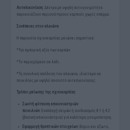
Αυτεπικονίαση:
Δέντρα με υψηλή αυτογονιμότητα
παρουσιάζουν περισσότερους καρπούς χωρίς σπέρμα.
Συνέπειες στον ελαιώνα
Η παρουσία σχινοκαρπίας μειώνει σημαντικά:
*Την εμπορική αξία των καρπών.
*Το περιεχόμενο σε λάδι.
*Τη συνολική απόδοση του ελαιώνα, ιδιαίτερα σε
ποικιλίες με υψηλό ποσοστό αυτεπικονίασης.
Τρόποι μείωσης της σχινοκαρπίας
Σωστή φύτευση επικονιαστριών
ποικιλιών:
Εναλλαγή σειρών ή συνδυασμός 8:1 ή 4:2
(βασική:επικονιάστρια) για καλύτερη γονιμοποίηση.
Εφαρμογή θρεπτικών στοιχείων:
Βόριο και άζωτο,