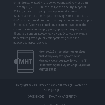
ότι η ίδια και ο παρών ιστότοπος συμμορφώνονται με τη
Σύσταση (ΕΕ) 2018/334 της Επιτροπής της 1ης Μαρτίου
2018 σχετικά με τα μέτρα για την αποτελεσματική
αντιμετώπιση του παράνομου περιεχομένου στο διαδίκτυο
(L 63) και ότι στο πλαίσιο αυτό διατηρεί το δικαίωμα να μην
δημοσιεύει ή/και να αφαιρεί κάθε περιεχόμενο το οποίο
κρίνει ότι είναι παράνομο, χωρίς προηγούμενη ενημέρωση ή
άδεια του χρήστη, καθώς και να λαμβάνει κάθε αναγκαίο
προληπτικό μέτρο για την αποτροπή της διάδοσης
παράνομου περιεχομένου.
Η ιστοσελίδα
neoiorizontes.gr
είναι
πιστοποιημένη στο ηλεκτρονικό
Μητρώο Ηλεκτρονικού Τύπου της ΓΓ
Επικοινωνίας και Ενημέρωσης (Αριθμός
ΜΗΤ 232374)
Copyright © 2026. Created by neoiorizontes.gr Powered by
eurofigure.gr
ΟΡΟΙ ΧΡΗΣΗΣ
ΠΟΛΙΤΙΚΗ ΑΠΟΡΡΗΤΟΥ