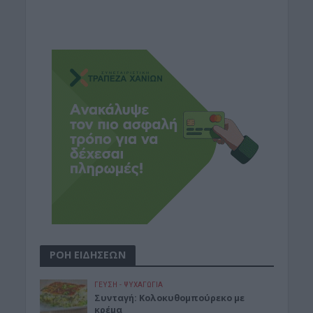
ΡΟΗ ΕΙΔΗΣΕΩΝ
ΓΕΎΣΗ - ΨΥΧΑΓΩΓΊΑ
Συνταγή: Κολοκυθομπούρεκο με
κρέμα