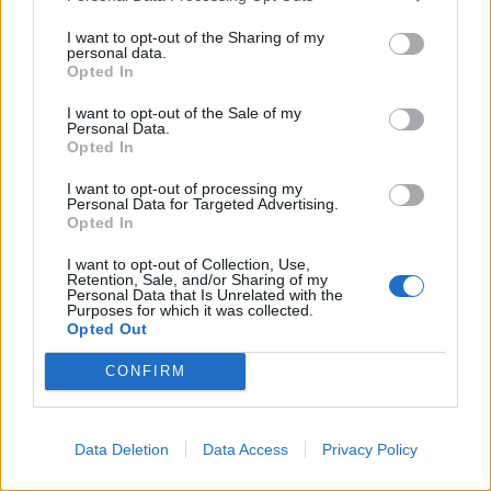
ΑΓΡΟΤΙΚΑ
I want to opt-out of the Sharing of my
ΑΑΔΕ: Ποιοι θεωρούνται «ενεργοί
personal data.
αγρότες» – Τι θα κρίνει τις αγροτικές
Opted In
ενισχύσεις
8 Αυγούστου 2026 16:27
I want to opt-out of the Sale of my
Personal Data.
Opted In
ΝΟΜΌΣ ΧΑΝΊΩΝ
•
ΠΑΙΔΕΙΑ - ΕΚΠΑΙΔΕΥΣΗ
Χανιά: Νέες ειδικότητες στη Σχολή
I want to opt-out of processing my
Ανώτερης Επαγγελματικής
Personal Data for Targeted Advertising.
Κατάρτισης – Οι ειδικότητες
Opted In
8 Αυγούστου 2026 16:19
I want to opt-out of Collection, Use,
Retention, Sale, and/or Sharing of my
Δημοφιλή αυτή την εβδομάδα
Personal Data that Is Unrelated with the
Purposes for which it was collected.
Opted Out
CONFIRM
Data Deletion
Data Access
Privacy Policy