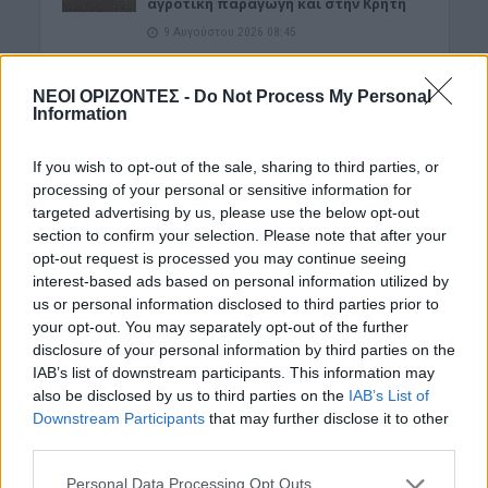
αγροτική παραγωγή και στην Κρήτη
9 Αυγούστου 2026 08:45
ΝΟΜΌΣ ΧΑΝΊΩΝ
•
ΤΟΥΡΙΣΜΟΣ
ΝΕΟΙ ΟΡΙΖΟΝΤΕΣ -
Do Not Process My Personal
Τραγωδία στον Κάβρο Χανίων – Νεκρή
Information
62χρονη τουρίστρια στη θάλασσα
9 Αυγούστου 2026 08:35
If you wish to opt-out of the sale, sharing to third parties, or
processing of your personal or sensitive information for
ΕΝΔΙΑΦΕΡΟΝΤΑ
Τα ζώδια της Κυριακής 9 Αυγούστου
targeted advertising by us, please use the below opt-out
section to confirm your selection. Please note that after your
9 Αυγούστου 2026 08:22
opt-out request is processed you may continue seeing
interest-based ads based on personal information utilized by
ΜΑΤΙΕΣ ΣΤΟ ΠΑΡΕΛΘΟΝ
•
ΠΟΛΙΤΙΚΗ
Έλληνες πρωθυπουργοί που
us or personal information disclosed to third parties prior to
«έφυγαν» πάμφτωχοι
your opt-out. You may separately opt-out of the further
disclosure of your personal information by third parties on the
8 Αυγούστου 2026 19:33
IAB’s list of downstream participants. This information may
also be disclosed by us to third parties on the
IAB’s List of
ΓΕΎΣΗ - ΨΥΧΑΓΩΓΊΑ
Στάκα, η Κρητική κρέμα γάλακτος –
Downstream Participants
that may further disclose it to other
Συνταγές με αυγά και πατάτες
third parties.
8 Αυγούστου 2026 16:30
Personal Data Processing Opt Outs