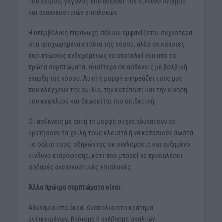
του λαιμού, γεγονός που αυξάνει τον κίνδυνο πνιγμού
και αναπνευστικών επιπλοκών.
Η υπερβολική παραγωγή σάλιου εμφανίζεται συχνότερα
στα προχωρημένα στάδια της νόσου, αλλά σε κάποιες
περιπτώσεις ενδεχομένως να αποτελεί ένα από τα
πρώτα συμπτώματα, ιδιαίτερα σε ασθενείς με βολβική
έναρξη της νόσου. Αυτή η μορφή επηρεάζει τους μυς
που ελέγχουν την ομιλία, την κατάποση και την κίνηση
του κεφαλιού και θεωρείται πιο επιθετική.
Οι ασθενείς με αυτή τη μορφή συχνά αδυνατούν να
κρατήσουν τα χείλη τους κλειστά ή να καταπιούν σωστά
το σάλιο τους, οδηγώντας σε σιελόρροια και αυξημένο
κίνδυνο εισρόφησης, κάτι που μπορεί να προκαλέσει
σοβαρές αναπνευστικές επιπλοκές.
Άλλα πρώιμα συμπτώματα είναι:
Αδυναμία στα άκρα: Δυσκολία στο κράτημα
αντικειμένων, βάδισμα ή ανέβασμα σκαλιών.