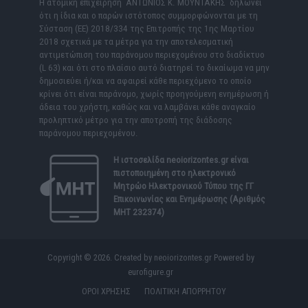
Η ατομική επιχείρηση ΑΝΤΩΝΙΟΣ Κ. ΜΟΥΝΤΑΚΗΣ δηλώνει
ότι η ίδια και ο παρών ιστότοπος συμμορφώνονται με τη
Σύσταση (ΕΕ) 2018/334 της Επιτροπής της 1ης Μαρτίου
2018 σχετικά με τα μέτρα για την αποτελεσματική
αντιμετώπιση του παράνομου περιεχομένου στο διαδίκτυο
(L 63) και ότι στο πλαίσιο αυτό διατηρεί το δικαίωμα να μην
δημοσιεύει ή/και να αφαιρεί κάθε περιεχόμενο το οποίο
κρίνει ότι είναι παράνομο, χωρίς προηγούμενη ενημέρωση ή
άδεια του χρήστη, καθώς και να λαμβάνει κάθε αναγκαίο
προληπτικό μέτρο για την αποτροπή της διάδοσης
παράνομου περιεχομένου.
Η ιστοσελίδα
neoiorizontes.gr
είναι
πιστοποιημένη στο ηλεκτρονικό
Μητρώο Ηλεκτρονικού Τύπου της ΓΓ
Επικοινωνίας και Ενημέρωσης (Αριθμός
ΜΗΤ 232374)
Copyright © 2026. Created by neoiorizontes.gr Powered by
eurofigure.gr
ΟΡΟΙ ΧΡΗΣΗΣ
ΠΟΛΙΤΙΚΗ ΑΠΟΡΡΗΤΟΥ