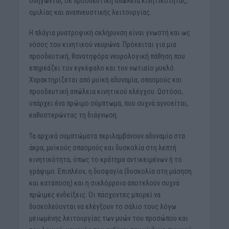
οδηγώντας σε προοδευτική απώλεια κινητικότητας,
ομιλίας και αναπνευστικής λειτουργίας.
Η πλάγια μυατροφική σκλήρυνση είναι γνωστή και ως
νόσος του κινητικού νευρώνα. Πρόκειται για μια
προοδευτική, θανατηφόρα νευρολογική πάθηση που
επηρεάζει τον εγκέφαλο και τον νωτιαίο μυελό.
Χαρακτηρίζεται από μυϊκή αδυναμία, σπασμούς και
προοδευτική απώλεια κινητικού ελέγχου. Ωστόσο,
υπάρχει ένα πρώιμο σύμπτωμα, που συχνά αγνοείται,
καθυστερώντας τη διάγνωση.
Τα αρχικά συμπτώματα περιλαμβάνουν αδυναμία στα
άκρα, μυϊκούς σπασμούς και δυσκολία στη λεπτή
κινητικότητα, όπως το κράτημα αντικειμένων ή το
γράψιμο. Επιπλέον, η δυσφαγία (δυσκολία στη μάσηση
και κατάποση) και η σιελόρροια αποτελούν συχνά
πρώιμες ενδείξεις. Οι πάσχοντες μπορεί να
δυσκολεύονται να ελέγξουν το σάλιο τους λόγω
μειωμένης λειτουργίας των μυών του προσώπου και