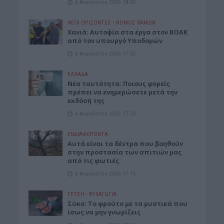
6 Αυγούστου 2026 18:35
ΝΕΟΙ ΟΡΙΖΟΝΤΕΣ
•
ΝΟΜΌΣ ΧΑΝΊΩΝ
Χανιά: Αυτοψία στα έργα στον ΒΟΑΚ
από τον υπουργό Υποδομών
6 Αυγούστου 2026 17:25
ΕΛΛΑΔΑ
Νέα ταυτότητα: Ποιους φορείς
πρέπει να ενημερώσετε μετά την
εκδόσή της
6 Αυγούστου 2026 17:20
ΕΝΔΙΑΦΕΡΟΝΤΑ
Αυτά είναι τα δέντρα που βοηθούν
στην προστασία των σπιτιών μας
από τις φωτιές
6 Αυγούστου 2026 17:16
ΓΕΎΣΗ - ΨΥΧΑΓΩΓΊΑ
Σύκο: Το φρούτο με τα μυστικά που
ίσως να μην γνωρίζεις