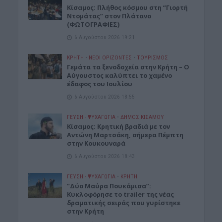
Κίσαμος: Πλήθος κόσμου στη “Γιορτή
Ντομάτας” στον Πλάτανο
(ΦΩΤΟΓΡΑΦΙΕΣ)
6 Αυγούστου 2026 19:21
ΚΡΗΤΗ
•
ΝΕΟΙ ΟΡΙΖΟΝΤΕΣ
•
ΤΟΥΡΙΣΜΟΣ
Γεμάτα τα ξενοδοχεία στην Κρήτη – Ο
Αύγουστος καλύπτει το χαμένο
έδαφος του Ιουλίου
6 Αυγούστου 2026 18:55
ΓΕΎΣΗ - ΨΥΧΑΓΩΓΊΑ
•
ΔΉΜΟΣ ΚΙΣΆΜΟΥ
Kίσαμος: Κρητική βραδιά με τον
Αντώνη Μαρτσάκη, σήμερα Πέμπτη
στην Κουκουναρά
6 Αυγούστου 2026 18:43
ΓΕΎΣΗ - ΨΥΧΑΓΩΓΊΑ
•
ΚΡΗΤΗ
“Δύο Μαύρα Πουκάμισα”:
Κυκλοφόρησε το trailer της νέας
δραματικής σειράς που γυρίστηκε
στην Κρήτη