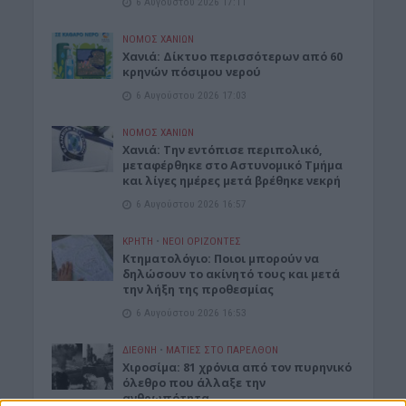
6 Αυγούστου 2026 17:11
ΝΟΜΌΣ ΧΑΝΊΩΝ
Xανιά: Δίκτυο περισσότερων από 60
κρηνών πόσιμου νερού
6 Αυγούστου 2026 17:03
ΝΟΜΌΣ ΧΑΝΊΩΝ
Χανιά: Την εντόπισε περιπολικό,
μεταφέρθηκε στο Αστυνομικό Τμήμα
και λίγες ημέρες μετά βρέθηκε νεκρή
6 Αυγούστου 2026 16:57
ΚΡΗΤΗ
•
ΝΕΟΙ ΟΡΙΖΟΝΤΕΣ
Κτηματολόγιο: Ποιοι μπορούν να
δηλώσουν το ακίνητό τους και μετά
την λήξη της προθεσμίας
6 Αυγούστου 2026 16:53
ΔΙΕΘΝΗ
•
ΜΑΤΙΕΣ ΣΤΟ ΠΑΡΕΛΘΟΝ
Χιροσίμα: 81 χρόνια από τον πυρηνικό
όλεθρο που άλλαξε την
ανθρωπότητα