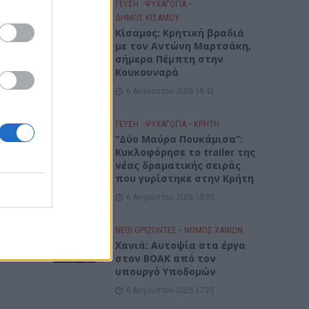
ΓΕΎΣΗ - ΨΥΧΑΓΩΓΊΑ
•
ΔΉΜΟΣ ΚΙΣΆΜΟΥ
Kίσαμος: Κρητική βραδιά
με τον Αντώνη Μαρτσάκη,
σήμερα Πέμπτη στην
Κουκουναρά
6 Αυγούστου 2026 18:43
ΓΕΎΣΗ - ΨΥΧΑΓΩΓΊΑ
•
ΚΡΗΤΗ
“Δύο Μαύρα Πουκάμισα”:
Κυκλοφόρησε το trailer της
νέας δραματικής σειράς
που γυρίστηκε στην Κρήτη
6 Αυγούστου 2026 18:35
ΝΕΟΙ ΟΡΙΖΟΝΤΕΣ
•
ΝΟΜΌΣ ΧΑΝΊΩΝ
Χανιά: Αυτοψία στα έργα
στον ΒΟΑΚ από τον
υπουργό Υποδομών
6 Αυγούστου 2026 17:25