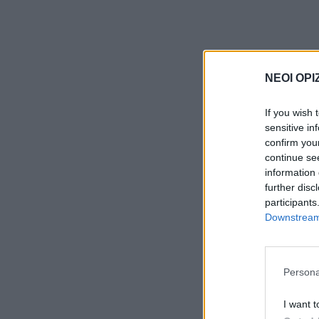
ΝΕΟΙ ΟΡΙ
If you wish 
sensitive in
confirm you
continue se
information 
further disc
participants
Downstream 
Persona
I want t