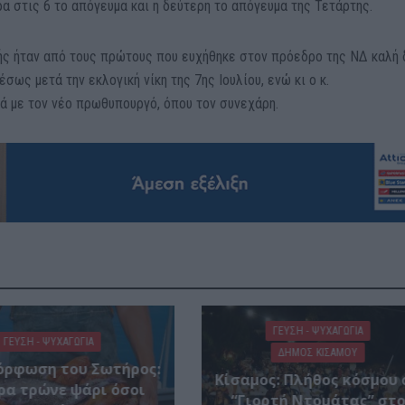
α στις 6 το απόγευμα και η δεύτερη το απόγευμα της Τετάρτης.
ής ήταν από τους πρώτους που ευχήθηκε στον πρόεδρο της ΝΔ καλή 
έσως μετά την εκλογική νίκη της 7ης Ιουλίου, ενώ κι ο κ.
 με τον νέο πρωθυπουργό, όπου τον συνεχάρη.
ΓΕΎΣΗ - ΨΥΧΑΓΩΓΊΑ
ΓΕΎΣΗ - ΨΥΧΑΓΩΓΊΑ
ΔΉΜΟΣ ΚΙΣΆΜΟΥ
ρφωση του Σωτήρος:
Κίσαμος: Πλήθος κόσμου 
ρα τρώνε ψάρι όσοι
“Γιορτή Ντομάτας” στ