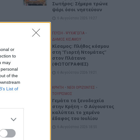
Σωτήρος: Σήμερα τρώνε
ψάρι όσοι νηστεύουν
6 Αυγούστου 2026 19:27
ΓΕΎΣΗ - ΨΥΧΑΓΩΓΊΑ
•
ΔΉΜΟΣ ΚΙΣΆΜΟΥ
Κίσαμος: Πλήθος κόσμου
sonal or
στη “Γιορτή Ντομάτας”
ection to
στον Πλάτανο
ou may
(ΦΩΤΟΓΡΑΦΙΕΣ)
 personal
6 Αυγούστου 2026 19:21
out of the
 downstream
ΚΡΗΤΗ
•
ΝΕΟΙ ΟΡΙΖΟΝΤΕΣ
•
B’s List of
ΤΟΥΡΙΣΜΟΣ
Γεμάτα τα ξενοδοχεία
στην Κρήτη – Ο Αύγουστος
καλύπτει το χαμένο
έδαφος του Ιουλίου
6 Αυγούστου 2026 18:55