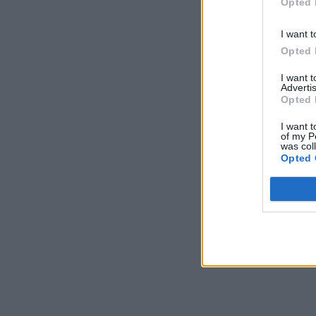
Opted 
I want t
Opted 
I want 
Advertis
Opted 
I want t
of my P
was col
Opted 