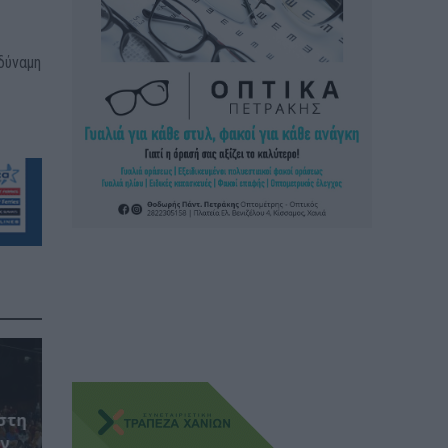
δύναμη
στη
ον