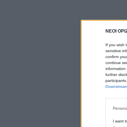
ΝΕΟΙ ΟΡΙ
If you wish 
sensitive in
confirm you
continue se
information 
further disc
participants
Downstream 
Persona
I want t