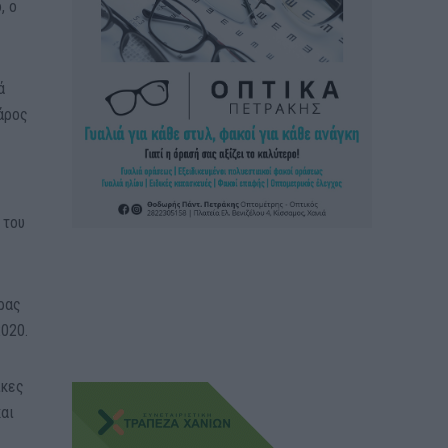
, ο
ά
βάρος
 του
δρας
2020.
ίκες
και