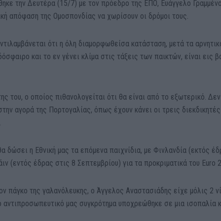
ηκε την Δευτέρα (15/7) με τον πρόεδρο της ΕΠΟ, Ευάγγελο Γραμμένο
ική απόφαση της Ομοσπονδίας να χωρίσουν οι δρόμοι τους.
ντιλαμβάνεται ότι η όλη διαμορφωθείσα κατάσταση, μετά τα αρνητικ
σφαιρο και το εν γένει κλίμα στις τάξεις των παικτών, είναι εις 
ης του, ο οποίος πιθανολογείται ότι θα είναι από το εξωτερικό. Δεν
στην αγορά της Πορτογαλίας, όπως έχουν κάνει οι τρεις διεκδικητές
.
θα δώσει η Εθνική μας τα επόμενα παιχνίδια, με Φινλανδία (εκτός έ
άιν (εντός έδρας στις 8 Σεπτεμβρίου) για τα προκριματικά του Euro 
ον πάγκο της γαλανόλευκης, ο Άγγελος Αναστασιάδης είχε μόλις 2 ν
 το αντιπροσωπευτικό μας συγκρότημα υποχρεώθηκε σε μια ισοπαλία 