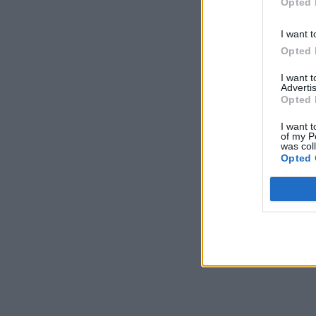
Opted 
I want t
Opted 
I want 
Advertis
Opted 
I want t
of my P
was col
Opted 