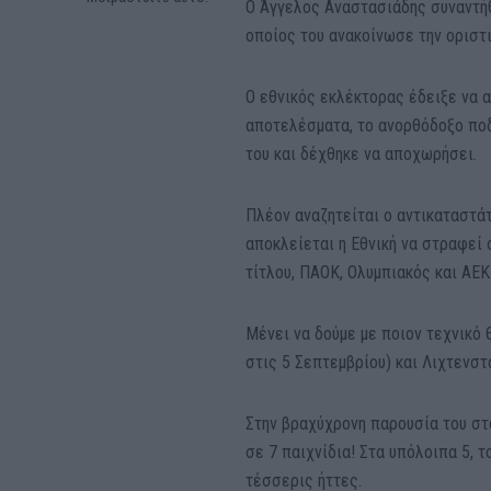
Ο Άγγελος Αναστασιάδης συναντήθ
οποίος του ανακοίνωσε την οριστ
Ο εθνικός εκλέκτορας έδειξε να α
αποτελέσματα, το ανορθόδοξο ποδό
του και δέχθηκε να αποχωρήσει.
Πλέον αναζητείται ο αντικαταστάτ
αποκλείεται η Εθνική να στραφεί 
τίτλου, ΠΑΟΚ, Ολυμπιακός και ΑΕΚ
Μένει να δούμε με ποιον τεχνικό 
στις 5 Σεπτεμβρίου) και Λιχτενστ
Στην βραχύχρονη παρουσία του στ
σε 7 παιχνίδια! Στα υπόλοιπα 5,
τέσσερις ήττες.