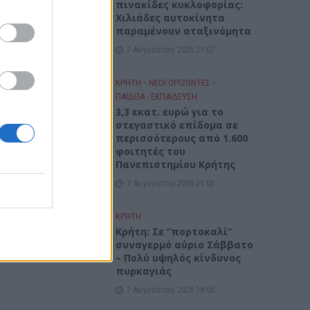
πινακίδες κυκλοφορίας:
Χιλιάδες αυτοκίνητα
παραμένουν αταξινόμητα
7 Αυγούστου 2026 21:07
ΚΡΗΤΗ
•
ΝΕΟΙ ΟΡΙΖΟΝΤΕΣ
•
ΠΑΙΔΕΙΑ - ΕΚΠΑΙΔΕΥΣΗ
3,3 εκατ. ευρώ για το
στεγαστικό επίδομα σε
περισσότερους από 1.600
φοιτητές του
Πανεπιστημίου Κρήτης
7 Αυγούστου 2026 21:03
ΚΡΗΤΗ
Κρήτη: Σε “πορτοκαλί”
συναγερμό αύριο Σάββατο
– Πολύ υψηλός κίνδυνος
πυρκαγιάς
7 Αυγούστου 2026 18:05