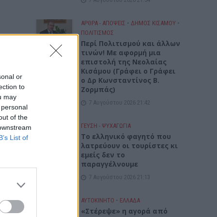
ΑΡΘΡΑ - ΑΠΟΨΕΙΣ
•
ΔΉΜΟΣ ΚΙΣΆΜΟΥ
•
ΠΟΛΙΤΙΣΜΟΣ
Περί Πολιτισμού και άλλων
τινών! Mε αφορμή μια
επιστολή της Νεολαίας
Κισάμου (Γράφει ο Γράφει
sonal or
ο Δρ Κωνσταντίνος Β.
ection to
Ζορμπάς)
ou may
7 Αυγούστου 2026 21:42
 personal
out of the
ΓΕΎΣΗ - ΨΥΧΑΓΩΓΊΑ
 downstream
Το ελληνικό φαγητό που
B’s List of
λατρεύουν οι τουρίστες κι
εμείς δεν το
παραγγέλνουμε
7 Αυγούστου 2026 21:13
ΑΥΤΟΚΙΝΗΤΟ
•
ΕΛΛΑΔΑ
«Στέρεψε» η αγορά από