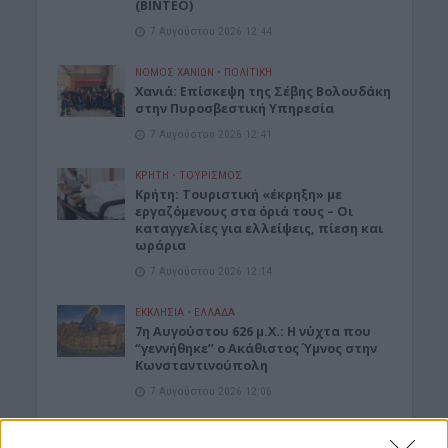
(ΒΙΝΤΕΟ)
7 Αυγούστου 2026 12:44
ΝΟΜΌΣ ΧΑΝΊΩΝ
•
ΠΟΛΙΤΙΚΗ
Xανιά: Επίσκεψη της Σέβης Βολουδάκη
στην Πυροσβεστική Υπηρεσία
7 Αυγούστου 2026 12:41
ΚΡΗΤΗ
•
ΤΟΥΡΙΣΜΟΣ
Κρήτη: Τουριστική «έκρηξη» με
εργαζόμενους στα όριά τους – Οι
καταγγελίες για ελλείψεις, πίεση και
ωράρια
7 Αυγούστου 2026 12:14
ΕΚΚΛΗΣΙΑ
•
ΕΛΛΑΔΑ
7η Αυγούστου 626 μ.Χ.: Η νύχτα που
“γεννήθηκε” ο Ακάθιστος Ύμνος στην
Κωνσταντινούπολη
7 Αυγούστου 2026 12:06
ΝΟΜΌΣ ΧΑΝΊΩΝ