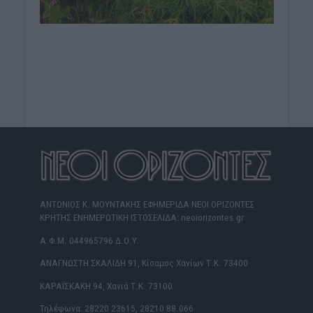
ΑΝΤΩΝΙΟΣ Κ. ΜΟΥΝΤΑΚΗΣ ΕΦΗΜΕΡΙΔΑ ΝΕΟΙ ΟΡΙΖΟΝΤΕΣ
ΚΡΗΤΗΣ ΕΝΗΜΕΡΩΤΙΚΗ ΙΣΤΟΣΕΛΙΔΑ: neoiorizontes.gr
Α.Φ.Μ. 044965796 Δ.Ο.Υ.
ΑΝΑΓΝΩΣΤΗ ΣΚΑΛΙΔΗ 91, Κίσαμος Χανίων Τ.Κ. 73400
ΚΑΡΑΪΣΚΑΚΗ 94, Χανιά Τ.Κ. 73100
Τηλέφωνα: 28220 23615, 28210 88.066