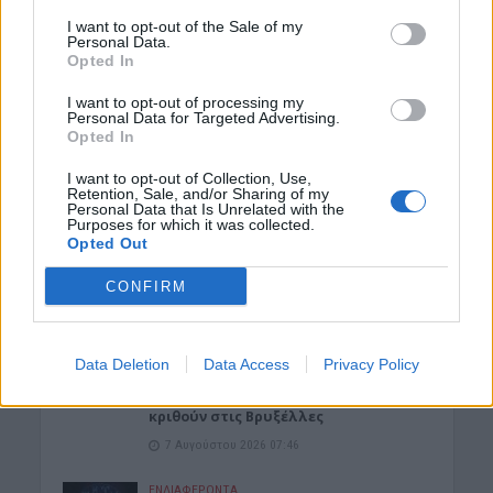
περισσότερες αναταράξεις στην
Ελλάδα
I want to opt-out of the Sale of my
Personal Data.
7 Αυγούστου 2026 11:43
Opted In
ΝΟΜΌΣ ΧΑΝΊΩΝ
•
ΠΟΛΙΤΙΚΗ
I want to opt-out of processing my
Στα Χανιά ο Κυριάκος Μητσοτάκης με
Personal Data for Targeted Advertising.
τη σύζυγό του για ολιγοήμερες
Opted In
διακοπές (ΦΩΤΟΓΡΑΦΙΕΣ)
I want to opt-out of Collection, Use,
7 Αυγούστου 2026 09:13
Retention, Sale, and/or Sharing of my
Personal Data that Is Unrelated with the
Purposes for which it was collected.
ΓΕΎΣΗ - ΨΥΧΑΓΩΓΊΑ
•
ΔΉΜΟΣ ΠΛΑΤΑΝΙΆ
Opted Out
Βούβες: Διήμερη γιορτή κρασιού με
Ζωιδάκη, Τζουγανάκη και δωρεάν
κρασί!
CONFIRM
7 Αυγούστου 2026 08:08
ΑΘΛΗΤΙΚΑ
Data Deletion
Data Access
Privacy Policy
Europa League: Η Άντερλεχτ νίκησε 1-0
τον ΠΑΟΚ στην Τούμπα κι όλα θα
κριθούν στις Βρυξέλλες
7 Αυγούστου 2026 07:46
ΕΝΔΙΑΦΕΡΟΝΤΑ