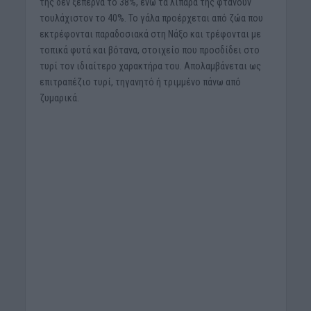
της δεν ξεπερνά το 38%, ενώ τα λιπαρά της φτάνουν
τουλάχιστον το 40%. Το γάλα προέρχεται από ζώα που
εκτρέφονται παραδοσιακά στη Νάξο και τρέφονται με
τοπικά φυτά και βότανα, στοιχείο που προσδίδει στο
τυρί τον ιδιαίτερο χαρακτήρα του. Απολαμβάνεται ως
επιτραπέζιο τυρί, τηγανητό ή τριμμένο πάνω από
ζυμαρικά.