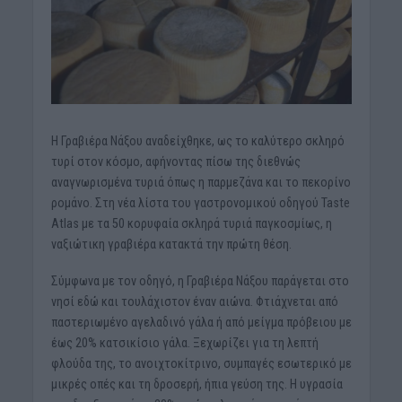
Η Γραβιέρα Νάξου αναδείχθηκε, ως το καλύτερο σκληρό
τυρί στον κόσμο, αφήνοντας πίσω της διεθνώς
αναγνωρισμένα τυριά όπως η παρμεζάνα και το πεκορίνο
ρομάνο. Στη νέα λίστα του γαστρονομικού οδηγού Taste
Atlas με τα 50 κορυφαία σκληρά τυριά παγκοσμίως, η
ναξιώτικη γραβιέρα κατακτά την πρώτη θέση.
Σύμφωνα με τον οδηγό, η Γραβιέρα Νάξου παράγεται στο
νησί εδώ και τουλάχιστον έναν αιώνα. Φτιάχνεται από
παστεριωμένο αγελαδινό γάλα ή από μείγμα πρόβειου με
έως 20% κατσικίσιο γάλα. Ξεχωρίζει για τη λεπτή
φλούδα της, το ανοιχτοκίτρινο, συμπαγές εσωτερικό με
μικρές οπές και τη δροσερή, ήπια γεύση της. Η υγρασία