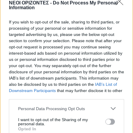
Χανιά: Ξάπλωσε να κάνει
ΝΕΟΙ ΟΡΙΖΟΝΤΕΣ -
Do Not Process My Personal
ηλιοθεραπεία και πέθανε!
Information
7 Αυγούστου 2026 12:04
If you wish to opt-out of the sale, sharing to third parties, or
ΓΕΎΣΗ - ΨΥΧΑΓΩΓΊΑ
•
ΝΟΜΌΣ ΧΑΝΊΩΝ
processing of your personal or sensitive information for
Χανιά: Η παράσταση «Ο Σώζων
targeted advertising by us, please use the below opt-out
Εαυτόν Σωθήτω» στο Θέατρο
section to confirm your selection. Please note that after your
Ανατολικής Τάφρου
opt-out request is processed you may continue seeing
7 Αυγούστου 2026 12:02
interest-based ads based on personal information utilized by
us or personal information disclosed to third parties prior to
ΓΕΎΣΗ - ΨΥΧΑΓΩΓΊΑ
•
ΝΟΜΌΣ ΧΑΝΊΩΝ
your opt-out. You may separately opt-out of the further
Xανιά: Παράσταση Καραγκιόζη στο
disclosure of your personal information by third parties on the
Αμφιθέατρο Λενταριανών
IAB’s list of downstream participants. This information may
7 Αυγούστου 2026 11:50
also be disclosed by us to third parties on the
IAB’s List of
Downstream Participants
that may further disclose it to other
ΚΡΗΤΗ
third parties.
Κρήτη: Εξιχνιάστηκαν οι εμπρησμοί –
Ταυτοποιήθηκαν δύο άνδρες
Personal Data Processing Opt Outs
7 Αυγούστου 2026 11:45
I want to opt-out of the Sharing of my
ΕΚΔΡΟΜΈΣ - ΤΑΞΊΔΙΑ
•
ΕΝΔΙΑΦΕΡΟΝΤΑ
•
ΚΡΗΤΗ
personal data.
Οι πτήσεις Κρήτη – Αθήνα αυτές με τις
Opted In