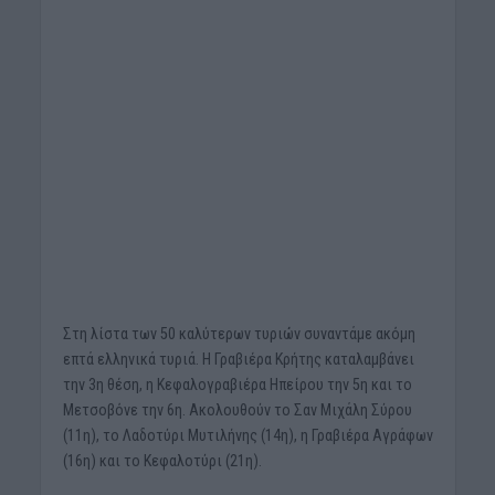
Στη λίστα των 50 καλύτερων τυριών συναντάμε ακόμη
επτά ελληνικά τυριά. Η Γραβιέρα Κρήτης καταλαμβάνει
την 3η θέση, η Κεφαλογραβιέρα Ηπείρου την 5η και το
Μετσοβόνε την 6η. Ακολουθούν το Σαν Μιχάλη Σύρου
(11η), το Λαδοτύρι Μυτιλήνης (14η), η Γραβιέρα Αγράφων
(16η) και το Κεφαλοτύρι (21η).