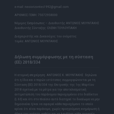
e-mail: neoiorizontes1992@gmail.com
ΑΡΙΘΜΟΣ ΓΕΜΗ: 75072958000
Νόμιμος Εκπρόσωπος – Διευθυντής ΑΝΤΩΝΙΟΣ ΜΟΥΝΤΑΚΗΣ
Διευθυντής Σύνταξης: ΕΛΕΝΗ ΤΟΥΛΟΥΠΑΚΗ
Διαχειριστής και Δικαιούχος του ονόματος
τομέα: ΑΝΤΩΝΙΟΣ ΜΟΥΝΤΑΚΗΣ
Δήλωση συμμόρφωσης με τη σύσταση
(ΕΕ) 2018/334
Η ατομική επιχείρηση ΑΝΤΩΝΙΟΣ Κ. ΜΟΥΝΤΑΚΗΣ δηλώνει
ότι η ίδια και ο παρών ιστότοπος συμμορφώνονται με τη
Σύσταση (ΕΕ) 2018/334 της Επιτροπής της 1ης Μαρτίου
2018 σχετικά με τα μέτρα για την αποτελεσματική
αντιμετώπιση του παράνομου περιεχομένου στο διαδίκτυο
(L 63) και ότι στο πλαίσιο αυτό διατηρεί το δικαίωμα να μην
δημοσιεύει ή/και να αφαιρεί κάθε περιεχόμενο το οποίο
κρίνει ότι είναι παράνομο, χωρίς προηγούμενη ενημέρωση ή
άδεια του χρήστη, καθώς και να λαμβάνει κάθε αναγκαίο