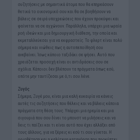
συζητήσεις με σημαντικά άτομα που θα επηρεάσουν
θετικά το οικονομικό σου και θα σε βοηθήσουν να
βάλεις σε σειρά υποχρεώσεις που έχουν προκύψει και
φαίνεται να σε αγχώνουν. Παράλληλα, υπάρχει μια ωραία
ροή ιδεών και μια δημιουργική διάθεση, την οποία και
εκμεταλλεύεσαι για να εκφραστείς. Το φλερτ είναι πολύ
σήμερα και νιώθεις πως η αυτοπεποίθησή σου
ανεβαίνει. Ίσως κάποιο ταξιδάκι σε ψήσει. Αυτό που
χρειάζεται προσοχή είναι οι αντιδράσεις σου σε
σχόλια. Κάποιοι δεν βλέπουν τα πράγματα όπως εσύ,
οπότε μην ταυτίζεσαι με ό,τι σου λένε.
Ζυγός
Σήμερα, Ζυγέ μου, είναι μια καλή ευκαιρία να κάνεις
αυτές τις συζητήσεις που θέλεις και να βάλεις κάποια
πράγματα στη θέση τους. Υπάρχει μια ηρεμία και μια
σιγουριά που σου δίνει το μπουστ να μιλήσεις και να
δεις τι παίζει και τι είναι αυτό που έχει αλλάξει από
τους άλλους, για να ξέρεις κι εσύ τι σου γίνεται. Η
οριοθέτηση και η καλύτερη κατανόηση που προκύπτει