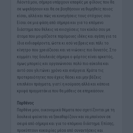
Λέοντά μου, σήμερα υπάρχουν επαφές με φίλους που θα
σε ωφελήσουν και θα σε βοηθήσουν να θυμηθείς ποιος
είσαι, αλλά και πώς να κυνηγήσεις τους στόχους σου.
Είσαι σε μια φάση από σήμερα και για το επόμενο
διάστημα που θέλεις να ενισχύσεις τον κύκλο σου με
άτομα που μοιράζεστε παρόμοιες ιδέες και αγάπη για τα
ίδια ενδιαφέροντα, ώστε κι εσύ να βρεις και πάλι το
κίνητρο που χρειάζεσαι και να νιώσεις πιο δυνατός. Στο
κομμάτι της δουλειάς σήμερα ο φόρτος είναι αρκετός,
όμως μπορείς και οργανώνεσαι πολύ πιο εύκολα και
αυτό σου γλιτώνει χρόνο και ενέργεια. Κράτα τις
προτεραιότητες που έχεις θέσει και μην βάζεις
επιπλέον πράγματα, γιατί η κούραση αλλά και κάποια
κρυφά πραγματάκια που θα μάθεις σε επηρεάσουν.
Παρθένος
Παρθένε μου, οικονομικά θέματα που σχετίζονται με τη
δουλειά φαίνεται να ξεκαθαρίζουν και να μπαίνουν σε
σειρά από σήμερα και για το επόμενο διάστημα. Επίσης,
προκύπτουν ευκαιρίες μέσα από συναντήσεις και