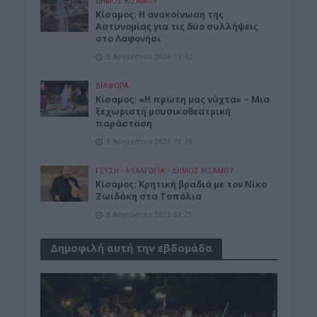
ΔΉΜΟΣ ΚΙΣΆΜΟΥ
Κίσαμος: Η ανακοίνωση της
Αστυνομίας για τις δύο συλλήψεις
στο Λαφονήσι
8 Αυγούστου 2026 11:42
ΔΙΆΦΟΡΑ
Κίσαμος: «Η πρώτη μας νύχτα» – Μια
ξεχωριστή μουσικοθεατρική
παράσταση
8 Αυγούστου 2026 08:30
ΓΕΎΣΗ - ΨΥΧΑΓΩΓΊΑ
•
ΔΉΜΟΣ ΚΙΣΆΜΟΥ
Kίσαμος: Κρητική βραδιά με τον Νίκο
Ζωιδάκη στα Τοπόλια
8 Αυγούστου 2026 08:25
Δημοφιλή αυτή την εβδομάδα