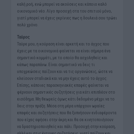
καλή ροή, ενώ μπορεί να ακούσεις και κάποιο καλό
οικονομικό νέο. Λίγο προσοχή στα του σπιτιού μόνο,
γιατί μπορεί να έχεις γκρίνιες πως η δουλειά σου τρώει
πολύ χρόνο.
Ταύρος
Ταύρε μου, η κούραση είναι αρκετή και το άγχος που
έχεις με τα οικονομικά φαίνεται να είναι σήμερα ένα
σημαντικό κομμάτι, με το οποίο θα ασχοληθείς και
κάπως παραπάνω. Είναι σημαντικό να δεις τι
υποχρεώσεις παίζουν και να τις οργανώσεις, ώστε να
κλείσουν σταδιακά και να μην έχεις αυτό το άγχος.
Επίσης, κάποιες παρασκηνιακές επαφές φαίνεται να
φέρνουν σημαντικές συζητήσεις για κάτι επιπλέον στο
εισόδημα. Μη θεωρείς όμως κάτι δεδομένο μέχρι να το
δεις στην πράξη. Μέσα στη μέρα υπάρχουν ωραίες
επαφές και συζητήσεις που θα ξυπνήσουν ενδιαφέροντα
που είχες αφήσει στην άκρη και θα σε κινητοποιήσουν
να δραστηριοποιηθείς και πάλι. Προσοχή στην κούραση,
αλλά και στις έντονες συζητήσεις, γιατί παίζουν και