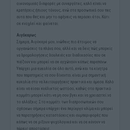
οικονομικές διαφορές με συνεργάτες, καλό είναι να
κρατήσεις ήπιους τόνους, ενώ στα προσωπικά σου πες
αυτά που θες και μην το αφήνεις να περάσει έτσι. Κάτι
σε ενοχλεί και φαίνεται.
Αιγόκερως
Σήμερα, Αιγόκερέ μου, νιώθεις πιο έτοιμος να
οργανώσεις τα πλάνα σου, αλλά και να δεις πώς μπορείς
να δρομολογήσεις δουλειές και διαδικασίες που σε
πιέζουν και μπορεί να σε αγχώνουν κάπως παραπάνω.
Υπάρχει μια ευκολία σε όλο αυτό, ενώ και τα κίνητρα
που παρατηρείς να σου δίνονται είναι μια σημαντική
ευκολία στο να λειτουργήσεις πρακτικά και άμεσα. Καλό
είναι να είσαι ευέλικτος ωστόσο, καθώς στο πρακτικό
κομμάτι μπορεί κάτι να μη σου βγει και να χρειαστεί να
το αλλάξεις. Στο κομμάτι των διαπροσωπικών σου
σχέσεων σήμερα υπάρχει ένα περίεργο κλίμα και μπορεί
να παρατηρήσεις καταστάσεις και συμπεριφορές που
κάπως να σε ρίξουν ψυχολογικά και να σε κάνουν να
πάρεις αποστάσεις.