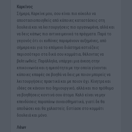
Καρκίνος
Σήμερα, Καρκίνε μου, σου είναι πιο εύκολο να
αποστασιοποιηθείς από κάποιες καταστάσεις στη
δουλειά και να λειτουργήσεις πιο οργανωμένα, αλλά και
να δεις κάπως πιο αντικειμενικά τα πράγματα. Παρά το
γεγονός ότι οι ευθύνες παραμένουν αυξημένες, από
σήμερα και για το επόμενο διάστημα εστιάζεις
περισσότερο στα δικά σου κομμάτια, θέλοντας να
βελτιωθείς. Παράλληλα, υπάρχει μια άνεση στην
επικοινωνία και η αμεσότητα με την οποία γίνονται
κάποιες επαφές σε βοηθά να δεις με ποιον μπορείς να
λειτουργήσεις πρακτικά και με ποιον όχι. Κίνητρα και
ιδέες σε κάνουν πιο δημιουργικό, αλλά και πιο πρόθυμο
να βοηθήσεις κοντινά σου άτομα. Καλό είναι να μην
επενδύσεις παραπάνω συναισθηματικά, γιατί δε θα
αποδώσει και θα χαλαστείς. Εστίασε στο κομμάτι
δουλειά και μόνο.
Λέων