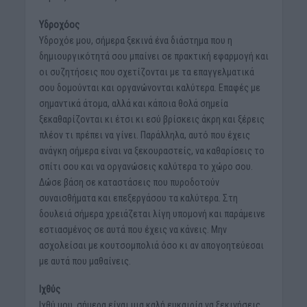
Υδροχόος
Υδροχόε μου, σήμερα ξεκινά ένα διάστημα που η
δημιουργικότητά σου μπαίνει σε πρακτική εφαρμογή και
οι συζητήσεις που σχετίζονται με τα επαγγελματικά
σου δομούνται και οργανώνονται καλύτερα. Επαφές με
σημαντικά άτομα, αλλά και κάποια θολά σημεία
ξεκαθαρίζονται κι έτσι κι εσύ βρίσκεις άκρη και ξέρεις
πλέον τι πρέπει να γίνει. Παράλληλα, αυτό που έχεις
ανάγκη σήμερα είναι να ξεκουραστείς, να καθαρίσεις το
σπίτι σου και να οργανώσεις καλύτερα το χώρο σου.
Δώσε βάση σε καταστάσεις που πυροδοτούν
συναισθήματα και επεξεργάσου τα καλύτερα. Στη
δουλειά σήμερα χρειάζεται λίγη υπομονή και παράμεινε
εστιασμένος σε αυτά που έχεις να κάνεις. Μην
ασχολείσαι με κουτσομπολιά όσο κι αν απογοητεύεσαι
με αυτά που μαθαίνεις.
Ιχθύς
Ιχθύ μου, σήμερα είναι μια καλή ευκαιρία να ξεκινήσεις