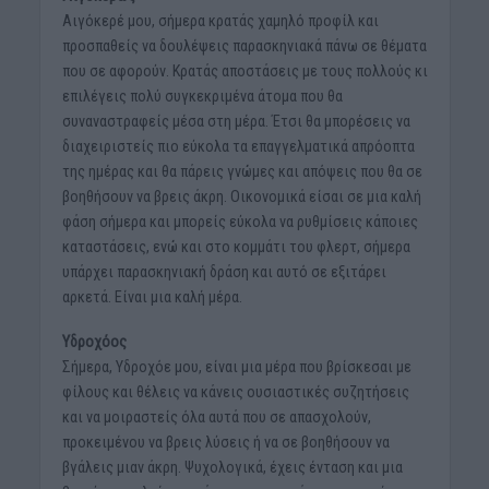
Αιγόκερέ μου, σήμερα κρατάς χαμηλό προφίλ και
προσπαθείς να δουλέψεις παρασκηνιακά πάνω σε θέματα
που σε αφορούν. Κρατάς αποστάσεις με τους πολλούς κι
επιλέγεις πολύ συγκεκριμένα άτομα που θα
συναναστραφείς μέσα στη μέρα. Έτσι θα μπορέσεις να
διαχειριστείς πιο εύκολα τα επαγγελματικά απρόοπτα
της ημέρας και θα πάρεις γνώμες και απόψεις που θα σε
βοηθήσουν να βρεις άκρη. Οικονομικά είσαι σε μια καλή
φάση σήμερα και μπορείς εύκολα να ρυθμίσεις κάποιες
καταστάσεις, ενώ και στο κομμάτι του φλερτ, σήμερα
υπάρχει παρασκηνιακή δράση και αυτό σε εξιτάρει
αρκετά. Είναι μια καλή μέρα.
Υδροχόος
Σήμερα, Υδροχόε μου, είναι μια μέρα που βρίσκεσαι με
φίλους και θέλεις να κάνεις ουσιαστικές συζητήσεις
και να μοιραστείς όλα αυτά που σε απασχολούν,
προκειμένου να βρεις λύσεις ή να σε βοηθήσουν να
βγάλεις μιαν άκρη. Ψυχολογικά, έχεις ένταση και μια