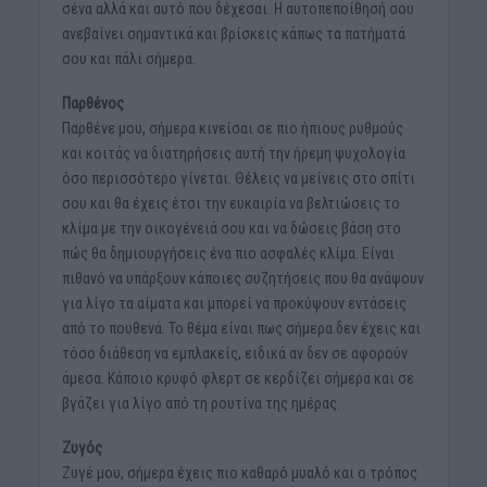
σένα αλλά και αυτό που δέχεσαι. Η αυτοπεποίθησή σου
ανεβαίνει σημαντικά και βρίσκεις κάπως τα πατήματά
σου και πάλι σήμερα.
Παρθένος
Παρθένε μου, σήμερα κινείσαι σε πιο ήπιους ρυθμούς
και κοιτάς να διατηρήσεις αυτή την ήρεμη ψυχολογία
όσο περισσότερο γίνεται. Θέλεις να μείνεις στο σπίτι
σου και θα έχεις έτσι την ευκαιρία να βελτιώσεις το
κλίμα με την οικογένειά σου και να δώσεις βάση στο
πώς θα δημιουργήσεις ένα πιο ασφαλές κλίμα. Είναι
πιθανό να υπάρξουν κάποιες συζητήσεις που θα ανάψουν
για λίγο τα αίματα και μπορεί να προκύψουν εντάσεις
από το πουθενά. Το θέμα είναι πως σήμερα δεν έχεις και
τόσο διάθεση να εμπλακείς, ειδικά αν δεν σε αφορούν
άμεσα. Κάποιο κρυφό φλερτ σε κερδίζει σήμερα και σε
βγάζει για λίγο από τη ρουτίνα της ημέρας.
Ζυγός
Ζυγέ μου, σήμερα έχεις πιο καθαρό μυαλό και ο τρόπος