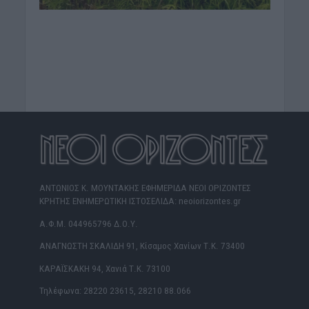
ΑΝΤΩΝΙΟΣ Κ. ΜΟΥΝΤΑΚΗΣ ΕΦΗΜΕΡΙΔΑ ΝΕΟΙ ΟΡΙΖΟΝΤΕΣ
ΚΡΗΤΗΣ ΕΝΗΜΕΡΩΤΙΚΗ ΙΣΤΟΣΕΛΙΔΑ: neoiorizontes.gr
Α.Φ.Μ. 044965796 Δ.Ο.Υ.
ΑΝΑΓΝΩΣΤΗ ΣΚΑΛΙΔΗ 91, Κίσαμος Χανίων Τ.Κ. 73400
ΚΑΡΑΪΣΚΑΚΗ 94, Χανιά Τ.Κ. 73100
Τηλέφωνα: 28220 23615, 28210 88.066