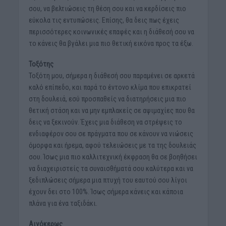
σου, να βελτιώσεις τη θέση σου και να κερδίσεις πιο
εύκολα τις εντυπώσεις. Επίσης, θα δεις πως έχεις
περισσότερες κοινωνικές επαφές και η διάθεσή σου να
το κάνεις θα βγάλει μια πιο θετική εικόνα προς τα έξω.
Τοξότης
Τοξότη μου, σήμερα η διάθεσή σου παραμένει σε αρκετά
καλό επίπεδο, και παρά το έντονο κλίμα που επικρατεί
στη δουλειά, εσύ προσπαθείς να διατηρήσεις μια πιο
θετική στάση και να μην εμπλακείς σε αψιμαχίες που θα
δεις να ξεκινούν. Έχεις μια διάθεση να στρέψεις το
ενδιαφέρον σου σε πράγματα που σε κάνουν να νιώσεις
όμορφα και ήρεμα, αφού τελειώσεις με τα της δουλειάς
σου. Ίσως μια πιο καλλιτεχνική έκφραση θα σε βοηθήσει
να διαχειριστείς τα συναισθήματά σου καλύτερα και να
ξεδιπλώσεις σήμερα μια πτυχή του εαυτού σου λίγοι
έχουν δει στο 100%. Ίσως σήμερα κάνεις και κάποια
πλάνα για ένα ταξιδάκι.
Αιγόκερως