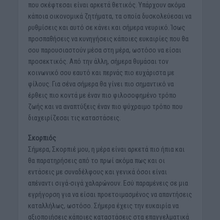
που σκέφτεσαι είναι αρκετά θετικός. Υπάρχουν ακόμα
κάποια οικονομικά ζητήματα, τα οποία δυσκολεύεσαι να
ρυθμίσεις και αυτό σε κάνει και σήμερα νευρικό. Ίσως
προσπαθήσεις να κυνηγήσεις κάποιες ευκαιρίες που θα
σου παρουσιαστούν μέσα στη μέρα, ωστόσο να είσαι
προσεκτικός. Από την άλλη, σήμερα θυμάσαι τον
κοινωνικό σου εαυτό και περνάς πιο ευχάριστα με
φίλους. Για σένα σήμερα θα γίνει πιο σημαντικό να
έρθεις πιο κοντά με έναν πιο φιλοσοφημένο τρόπο
ζωής και να αναπτύξεις έναν πιο ψύχραιμο τρόπο που
διαχειρίζεσαι τις καταστάσεις.
Σκορπιός
Σήμερα, Σκορπιέ μου, η μέρα είναι αρκετά πιο ήπια και
θα παρατηρήσεις από το πρωί ακόμα πως και οι
εντάσεις με συναδέλφους και γενικά όσοι είναι
απέναντι σιγά-σιγά χαλαρώνουν. Εσύ παραμένεις σε μια
εγρήγορση για να είσαι προετοιμασμένος να απαντήσεις
καταλλήλως, ωστόσο. Σήμερα έχεις την ευκαιρία να
αξιοποιήσεις κάποιες καταστάσεις στα επαγγελματικά