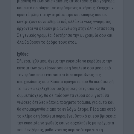
βιασύνη να κλείσεις κάποιες καταστάσεις πιο γρήγορα
και αυτό σε οδηγεί σε απρόσμενες κινήσεις. Υπάρχουν
αρκετά φλερτ στην ατμόσφαιρα και επαφές που σε
κεντρίζουν συναισθηματικά, αλλά και νέες γνωριμίες
έρχονται να φέρουν μια ανανέωση στην όλη κατάσταση.
Σε γενικές γραμμές, διατήρησε την ψυχραιμία σου και
όλα θα βρουν το δρόμο τους έτσι.
Ιχθύες
Σήμερα, Ιχθύ μου, έχεις την ευκαιρία να κερδίσεις την
εύνοια των ανωτέρων σου στη δουλειά σου μέσα από
τον τρόπο που κινείσαι και διεκπεραιώνεις τις
υποχρεώσεις σου. Κάποια πράγματα που θα ακούσεις ή
το πώς θα εξελιχθούν συζητήσεις στις οποίες θα
συμμετάσχεις, θα σε πιάσουν τα νεύρα σου, γιατί θα
νιώσεις ότι λες κάποια πράγματα τσάμπα, για αυτό και
θα απομακρυνθείς από τα εν λόγω άτομα. Πέρα από αυτό,
το κλίμα στη δουλειά παραμένει θετικό κι εσύ βρίσκεις
την ευκαιρία να χωθείς και να ασχοληθείς με πράγματα
που δεν ξέρεις, μαθαίνοντας περισσότερα για τη