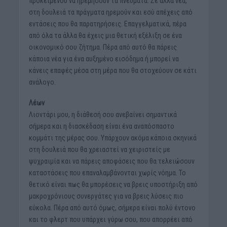
προκειμένου να ηρεμήσουν τα πνεύματα. Σε άλλα νέα,
στη δουλειά τα πράγματα ηρεμούν και εσύ απέχεις από
εντάσεις που θα παρατηρήσεις. Επαγγελματικά, πέρα
από όλα τα άλλα θα έχεις μια θετική εξέλιξη σε ένα
οικονομικό σου ζήτημα. Πέρα από αυτό θα πάρεις
κάποια νέα για ένα αυξημένο εισόδημα ή μπορεί να
κάνεις επαφές μέσα στη μέρα που θα στοχεύουν σε κάτι
ανάλογο.
Λέων
Λιοντάρι μου, η διάθεσή σου ανεβαίνει σημαντικά
σήμερα και η διασκέδαση είναι ένα αναπόσπαστο
κομμάτι της μέρας σου. Υπάρχουν ακόμα κάποια σκηνικά
στη δουλειά που θα χρειαστεί να χειριστείς με
ψυχραιμία και να πάρεις αποφάσεις που θα τελειώσουν
καταστάσεις που επαναλαμβάνονται χωρίς νόημα. Το
θετικό είναι πως θα μπορέσεις να βρεις υποστήριξη από
μακροχρόνιους συνεργάτες για να βρεις λύσεις πιο
εύκολα. Πέρα από αυτό όμως, σήμερα είναι πολύ έντονο
και το φλερτ που υπάρχει γύρω σου, που απορρέει από