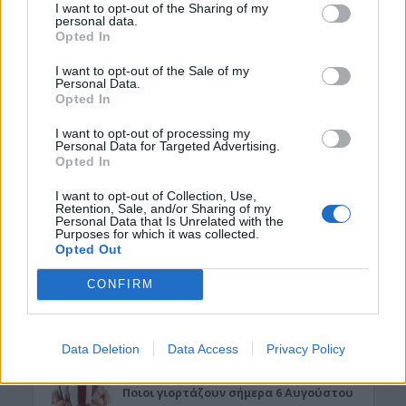
I want to opt-out of the Sharing of my
personal data.
Opted In
I want to opt-out of the Sale of my
Personal Data.
Opted In
I want to opt-out of processing my
Personal Data for Targeted Advertising.
ΡΟΗ ΕΙΔΗΣΕΩΝ
Opted In
ΔΙΕΘΝΗ
•
ΜΑΤΙΕΣ ΣΤΟ ΠΑΡΕΛΘΟΝ
I want to opt-out of Collection, Use,
Χιροσίμα: 81 χρόνια από τον πυρηνικό
Retention, Sale, and/or Sharing of my
Personal Data that Is Unrelated with the
όλεθρο που άλλαξε την
Purposes for which it was collected.
ανθρωπότητα
Opted Out
6 Αυγούστου 2026 09:42
CONFIRM
ΕΝΔΙΑΦΕΡΟΝΤΑ
Tα ζώδια της Πέμπτης 6 Αυγούστου
6 Αυγούστου 2026 08:06
Data Deletion
Data Access
Privacy Policy
ΕΝΔΙΑΦΕΡΟΝΤΑ
Ποιοι γιορτάζουν σήμερα 6 Αυγούστου