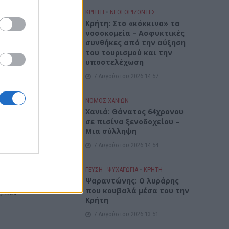
με τον
ΚΡΗΤΗ
•
ΝΕΟΙ ΟΡΙΖΟΝΤΕΣ
Κρήτη: Στο «κόκκινο» τα
είτε
νοσοκομεία – Ασφυκτικές
συνθήκες από την αύξηση
του τουρισμού και την
υποστελέχωση
7 Αυγούστου 2026 14:57
ά σας
ΝΟΜΌΣ ΧΑΝΊΩΝ
το
Χανιά: Θάνατος 64χρονου
σε πισίνα ξενοδοχείου –
Μια σύλληψη
7 Αυγούστου 2026 14:54
ΓΕΎΣΗ - ΨΥΧΑΓΩΓΊΑ
•
ΚΡΗΤΗ
την
Ψαραντώνης: Ο λυράρης
που κουβαλά μέσα του την
, που
Κρήτη
7 Αυγούστου 2026 13:51