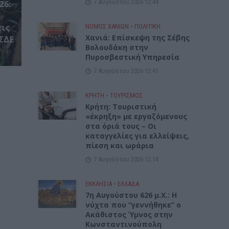
7 Αυγούστου 2026 12:44
26:
εις
ΝΟΜΌΣ ΧΑΝΊΩΝ
•
ΠΟΛΙΤΙΚΗ
Xανιά: Επίσκεψη της Σέβης
ΣΔΕ
Βολουδάκη στην
Πυροσβεστική Υπηρεσία
7 Αυγούστου 2026 12:41
ΚΡΗΤΗ
•
ΤΟΥΡΙΣΜΟΣ
Κρήτη: Τουριστική
«έκρηξη» με εργαζόμενους
στα όριά τους – Οι
καταγγελίες για ελλείψεις,
πίεση και ωράρια
7 Αυγούστου 2026 12:14
ΕΚΚΛΗΣΙΑ
•
ΕΛΛΑΔΑ
7η Αυγούστου 626 μ.Χ.: Η
νύχτα που “γεννήθηκε” ο
Ακάθιστος Ύμνος στην
Κωνσταντινούπολη