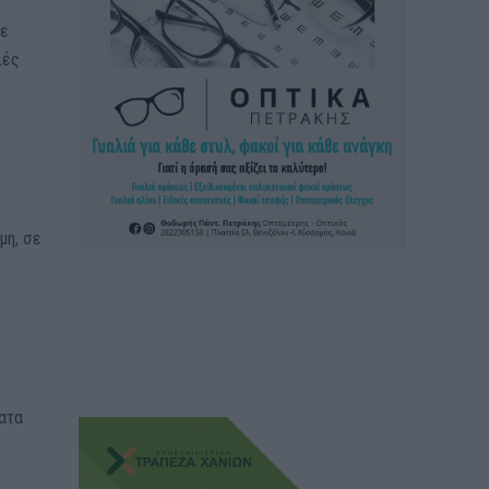
σε
λές
μη, σε
ματα