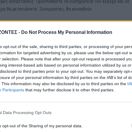
υφές καταστάσεις. Προσπαθήστε να διατηρήσετε τον έλεγχο και να
α θα μετανιώσετε. Συνεργασίες, θα ευνοηθούν.
ΖΟΝΤΕΣ -
Do Not Process My Personal Information
ατα των άλλων θα αναδείξει την δοτικότητα και την ευαισθησία σας
to opt-out of the sale, sharing to third parties, or processing of your per
 σας, θα τα ξοδέψετε και ίσως, βγείτε εκτός προϋπολογισμού. Σήμε
formation for targeted advertising by us, please use the below opt-out s
σας, απαιτεί καλή διαχείριση και να αποφύγετε παρεξηγήσεις.
r selection. Please note that after your opt-out request is processed y
eing interest-based ads based on personal information utilized by us or
disclosed to third parties prior to your opt-out. You may separately opt-
losure of your personal information by third parties on the IAB’s list of
. This information may also be disclosed by us to third parties on the
IA
Participants
that may further disclose it to other third parties.
λο θα έχουν την κατάλληλη εξέλιξη, ώστε να μπορέσετε να
νά ταξίδια, ή θέματα ανώτερης εκπαίδευσης θα σας ανανεώσουν και
και δημιουργικά θέματα θα σας κάνουν πιο δραστήριους.
l Data Processing Opt Outs
o opt-out of the Sharing of my personal data.