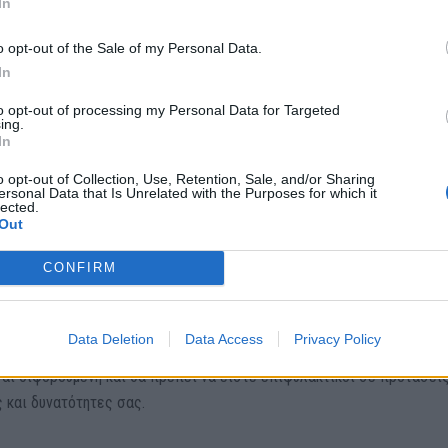
In
θα σας κάνει να νιώσετε ασφάλεια και να ασχοληθείτε περισσότερο 
 κοντινού περιβάλλοντος και οι περισσότερες ώρες που θα ασχοληθ
o opt-out of the Sale of my Personal Data.
In
τά και θα νιώσετε χαρούμενοι.
to opt-out of processing my Personal Data for Targeted
ing.
In
o opt-out of Collection, Use, Retention, Sale, and/or Sharing
 που χρειάζεστε για να ανανεωθούν οι συνεργασίες και τα εργασιακ
ersonal Data that Is Unrelated with the Purposes for which it
lected.
λτιώσουν τον συναισθηματικό σας κόσμο και θα δώσουν ένα ευχάρισ
Out
Κληρονομικά και οικονομικά θέματα θα δοκιμαστούν.
CONFIRM
Data Deletion
Data Access
Privacy Policy
α έχουν την άνθιση που εσείς αναζητάτε, θα εξαρτηθούν βέβαια από 
ναι διφορούμενη και θα πρέπει να είστε επιφυλακτικοί σε προτάσεις
ς και δυνατότητες σας.