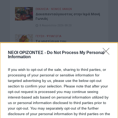
ΕΚΚΛΗΣΙΑ
•
ΝΟΜΌΣ ΧΑΝΊΩΝ
Δεκαπενταύγουστος στην Ιερά Μονή
Γωνιάς
8 Αυγούστου 2026 08:20
ΓΕΎΣΗ - ΨΥΧΑΓΩΓΊΑ
Τα νηστίσιμα του
Δεκαπενταύγουστου: Συνταγές με
γεύση καλοκαιριού
ΝΕΟΙ ΟΡΙΖΟΝΤΕΣ -
Do Not Process My Personal
Information
8 Αυγούστου 2026 08:17
ΜΑΤΙΕΣ ΣΤΟ ΠΑΡΕΛΘΟΝ
If you wish to opt-out of the sale, sharing to third parties, or
Μπλεκ: O ήρωας που έδερνε τους
processing of your personal or sensitive information for
Άγγλους και φορούσε γούνινο καπέλο
targeted advertising by us, please use the below opt-out
και γιλέκο χειμώνα καλοκαίρι!
section to confirm your selection. Please note that after your
8 Αυγούστου 2026 08:14
opt-out request is processed you may continue seeing
interest-based ads based on personal information utilized by
ΚΡΗΤΗ
us or personal information disclosed to third parties prior to
Κρήτη: O καιρός του Σαββάτου 8
your opt-out. You may separately opt-out of the further
Αυγούστου
disclosure of your personal information by third parties on the
8 Αυγούστου 2026 08:12