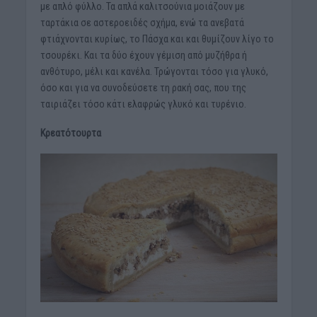
με απλό φύλλο. Τα απλά καλιτσούνια μοιάζουν με
ταρτάκια σε αστεροειδές σχήμα, ενώ τα ανεβατά
φτιάχνονται κυρίως, το Πάσχα και και θυμίζουν λίγο το
τσουρέκι. Και τα δύο έχουν γέμιση από μυζήθρα ή
ανθότυρο, μέλι και κανέλα. Τρώγονται τόσο για γλυκό,
όσο και για να συνοδεύσετε τη ρακή σας, που της
ταιριάζει τόσο κάτι ελαφρώς γλυκό και τυρένιο.
Κρεατότουρτα