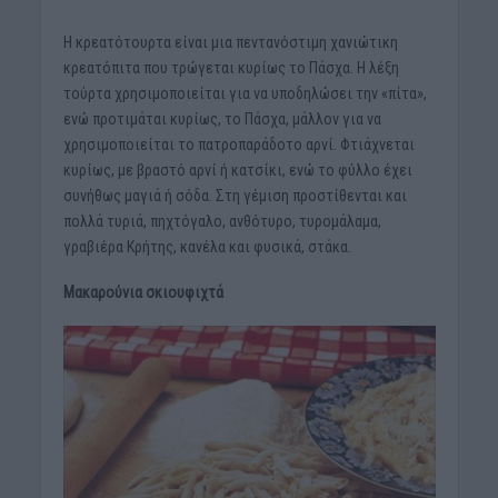
Η κρεατότουρτα είναι μια πεντανόστιμη χανιώτικη
κρεατόπιτα που τρώγεται κυρίως το Πάσχα. Η λέξη
τούρτα χρησιμοποιείται για να υποδηλώσει την «πίτα»,
ενώ προτιμάται κυρίως, το Πάσχα, μάλλον για να
χρησιμοποιείται το πατροπαράδοτο αρνί. Φτιάχνεται
κυρίως, με βραστό αρνί ή κατσίκι, ενώ το φύλλο έχει
συνήθως μαγιά ή σόδα. Στη γέμιση προστίθενται και
πολλά τυριά, πηχτόγαλο, ανθότυρο, τυρομάλαμα,
γραβιέρα Κρήτης, κανέλα και φυσικά, στάκα.
Μακαρούνια σκιουφιχτά