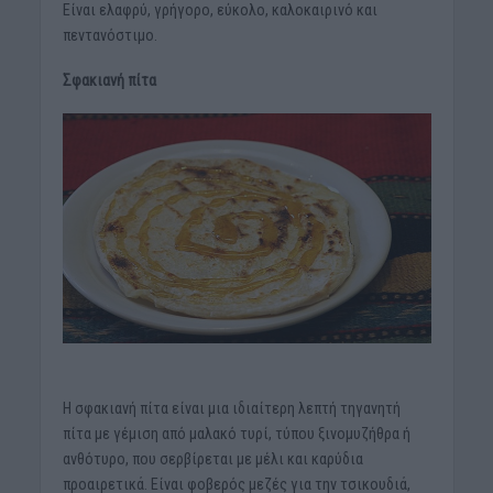
Είναι ελαφρύ, γρήγορο, εύκολο, καλοκαιρινό και
πεντανόστιμο.
Σφακιανή πίτα
Η σφακιανή πίτα είναι μια ιδιαίτερη λεπτή τηγανητή
πίτα με γέμιση από μαλακό τυρί, τύπου ξινομυζήθρα ή
ανθότυρο, που σερβίρεται με μέλι και καρύδια
προαιρετικά. Είναι φοβερός μεζές για την τσικουδιά,