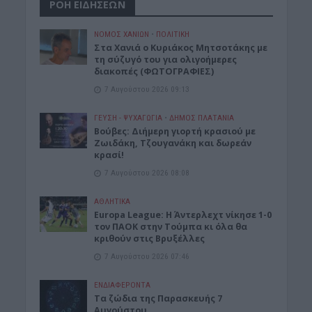
ΡΟΗ ΕΙΔΗΣΕΩΝ
ΝΟΜΌΣ ΧΑΝΊΩΝ
•
ΠΟΛΙΤΙΚΗ
Στα Χανιά ο Κυριάκος Μητσοτάκης με
τη σύζυγό του για ολιγοήμερες
διακοπές (ΦΩΤΟΓΡΑΦΙΕΣ)
7 Αυγούστου 2026 09:13
ΓΕΎΣΗ - ΨΥΧΑΓΩΓΊΑ
•
ΔΉΜΟΣ ΠΛΑΤΑΝΙΆ
Βούβες: Διήμερη γιορτή κρασιού με
Ζωιδάκη, Τζουγανάκη και δωρεάν
κρασί!
7 Αυγούστου 2026 08:08
ΑΘΛΗΤΙΚΑ
Europa League: Η Άντερλεχτ νίκησε 1-0
τον ΠΑΟΚ στην Τούμπα κι όλα θα
κριθούν στις Βρυξέλλες
7 Αυγούστου 2026 07:46
ΕΝΔΙΑΦΕΡΟΝΤΑ
Tα ζώδια της Παρασκευής 7
Αυγούστου