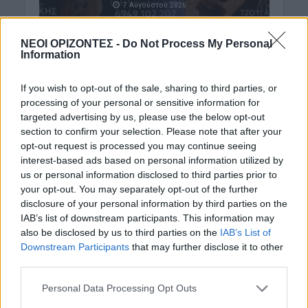
7 Αυγούστου 2026
ΝΕΟΙ ΟΡΙΖΟΝΤΕΣ -
Do Not Process My Personal
Information
If you wish to opt-out of the sale, sharing to third parties, or
ΑΘΛΗΤΙΚΑ
processing of your personal or sensitive information for
Europa League: Η
targeted advertising by us, please use the below opt-out
Άντερλεχτ νίκησε 1-0
section to confirm your selection. Please note that after your
τον ΠΑΟΚ στην
opt-out request is processed you may continue seeing
Τούμπα κι όλα θα
interest-based ads based on personal information utilized by
κριθούν στις
us or personal information disclosed to third parties prior to
Βρυξέλλες
your opt-out. You may separately opt-out of the further
disclosure of your personal information by third parties on the
7 Αυγούστου 2026
IAB’s list of downstream participants. This information may
also be disclosed by us to third parties on the
IAB’s List of
Downstream Participants
that may further disclose it to other
third parties.
Personal Data Processing Opt Outs