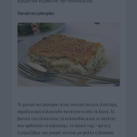
εξαιρετικά τη ρακή και την τσικουδιά σας.
Χανιώτικο μπουρέκι
Το χανιώτικο μπουρέκι είναι ουσιαστικά μια ιδιαίτερη,
παραδοσιακή κολοκουθο-πατατόπιτα από τα Χανιά. Τα
βασικά του υλικά είναι τα κολοκυθάκια και οι πατάτες
που αφθονούν το καλοκαίρι, το λευκό τυρί –φέτα ή
ξινομυζήθρα- και μπορεί να είναι με φύλλο ή ξέσκεπο.