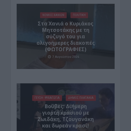
ΝΟΜΌΣ ΧΑΝΊΩΝ
ΠΟΛΙΤΙΚΗ
Στα Χανιά ο Κυριάκος
Μητσοτάκης με τη
σύζυγό του για
ολιγοήμερες διακοπές
(ΦΩΤΟΓΡΑΦΙΕΣ)
7 Αυγούστου 2026
ΓΕΎΣΗ - ΨΥΧΑΓΩΓΊΑ
ΔΉΜΟΣ ΠΛΑΤΑΝΙΆ
Βούβες: Διήμερη
γιορτή κρασιού με
Ζωιδάκη, Τζουγανάκη
και δωρεάν κρασί!