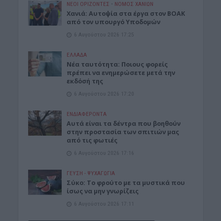
ΝΕΟΙ ΟΡΙΖΟΝΤΕΣ
•
ΝΟΜΌΣ ΧΑΝΊΩΝ
Χανιά: Αυτοψία στα έργα στον ΒΟΑΚ
από τον υπουργό Υποδομών
6 Αυγούστου 2026 17:25
ΕΛΛΑΔΑ
Νέα ταυτότητα: Ποιους φορείς
πρέπει να ενημερώσετε μετά την
εκδόσή της
6 Αυγούστου 2026 17:20
ΕΝΔΙΑΦΕΡΟΝΤΑ
Αυτά είναι τα δέντρα που βοηθούν
στην προστασία των σπιτιών μας
από τις φωτιές
6 Αυγούστου 2026 17:16
ΓΕΎΣΗ - ΨΥΧΑΓΩΓΊΑ
Σύκο: Το φρούτο με τα μυστικά που
ίσως να μην γνωρίζεις
6 Αυγούστου 2026 17:11