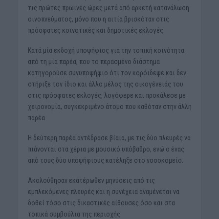
τις πρώτες πρωινές ώρες μετά από αρκετή κατανάλωση
οινοπνεύματος, μόνο που η αιτία βρισκόταν στις
πρόσφατες κοινοτικές και δημοτικές εκλογές.
Κατά μία εκδοχή υποψήφιος για την τοπική κοινότητα
από τη μία παρέα, που το περασμένο διάστημα
κατηγορούσε συνυποψήφιο ότι τον κορόιδεψε και δεν
στήριξε τον ίδιο και άλλο μέλος της οικογένειάς του
στις πρόσφατες εκλογές, λογόφερε και προκάλεσε με
χειρονομία, συγκεκριμένο άτομο που καθόταν στην άλλη
παρέα.
Η δεύτερη παρέα αντέδρασε βίαια, με τις δύο πλευρές να
πιάνονται στα χέρια με μουσικό υπόβαθρο, ενώ ο ένας
από τους δύο υποψήφιους κατέληξε στο νοσοκομείο.
Ακολούθησαν εκατέρωθεν μηνύσεις από τις
εμπλεκόμενες πλευρές και η συνέχεια αναμένεται να
δοθεί τόσο στις δικαστικές αίθουσες όσο και στα
τοπικά συμβούλια της περιοχής.