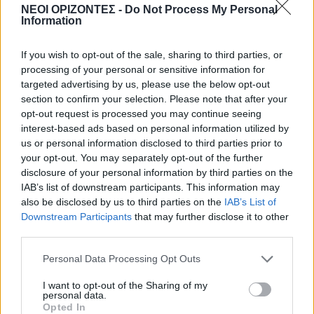
Το ελληνικό φαγητό που λατρεύουν
ΝΕΟΙ ΟΡΙΖΟΝΤΕΣ -
Do Not Process My Personal
οι τουρίστες κι εμείς δεν το
Information
παραγγέλνουμε
7 Αυγούστου 2026 21:13
If you wish to opt-out of the sale, sharing to third parties, or
processing of your personal or sensitive information for
Δημοφιλή αυτή την εβδομάδα
targeted advertising by us, please use the below opt-out
section to confirm your selection. Please note that after your
opt-out request is processed you may continue seeing
interest-based ads based on personal information utilized by
us or personal information disclosed to third parties prior to
your opt-out. You may separately opt-out of the further
disclosure of your personal information by third parties on the
IAB’s list of downstream participants. This information may
also be disclosed by us to third parties on the
IAB’s List of
Downstream Participants
that may further disclose it to other
third parties.
Personal Data Processing Opt Outs
I want to opt-out of the Sharing of my
personal data.
Opted In