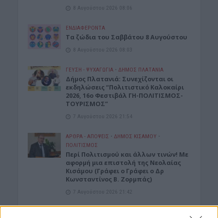
8 Αυγούστου 2026 08:06
ΕΝΔΙΑΦΕΡΟΝΤΑ
Tα ζώδια του Σαββάτου 8 Αυγούστου
8 Αυγούστου 2026 08:03
ΓΕΎΣΗ - ΨΥΧΑΓΩΓΊΑ
•
ΔΉΜΟΣ ΠΛΑΤΑΝΙΆ
Δήμος Πλατανιά: Συνεχίζονται οι
εκδηλώσεις “Πολιτιστικό Καλοκαίρι
2026, 16ο Φεστιβάλ ΓΗ-ΠΟΛΙΤΙΣΜΟΣ-
ΤΟΥΡΙΣΜΟΣ”
7 Αυγούστου 2026 21:54
ΑΡΘΡΑ - ΑΠΟΨΕΙΣ
•
ΔΉΜΟΣ ΚΙΣΆΜΟΥ
•
ΠΟΛΙΤΙΣΜΟΣ
Περί Πολιτισμού και άλλων τινών! Mε
αφορμή μια επιστολή της Νεολαίας
Κισάμου (Γράφει ο Γράφει ο Δρ
Κωνσταντίνος Β. Ζορμπάς)
7 Αυγούστου 2026 21:42
ΓΕΎΣΗ - ΨΥΧΑΓΩΓΊΑ