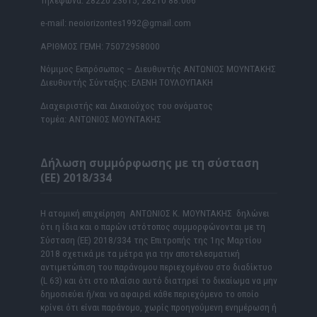
Τηλέφωνα: 28220 23615, 28210 88.066
e-mail: neoiorizontes1992@gmail.com
ΑΡΙΘΜΟΣ ΓΕΜΗ: 75072958000
Νόμιμος Εκπρόσωπος – Διευθυντής ΑΝΤΩΝΙΟΣ ΜΟΥΝΤΑΚΗΣ
Διευθυντής Σύνταξης: ΕΛΕΝΗ ΤΟΥΛΟΥΠΑΚΗ
Διαχειριστής και Δικαιούχος του ονόματος
τομέα: ΑΝΤΩΝΙΟΣ ΜΟΥΝΤΑΚΗΣ
Δήλωση συμμόρφωσης με τη σύσταση
(ΕΕ) 2018/334
Η ατομική επιχείρηση ΑΝΤΩΝΙΟΣ Κ. ΜΟΥΝΤΑΚΗΣ δηλώνει
ότι η ίδια και ο παρών ιστότοπος συμμορφώνονται με τη
Σύσταση (ΕΕ) 2018/334 της Επιτροπής της 1ης Μαρτίου
2018 σχετικά με τα μέτρα για την αποτελεσματική
αντιμετώπιση του παράνομου περιεχομένου στο διαδίκτυο
(L 63) και ότι στο πλαίσιο αυτό διατηρεί το δικαίωμα να μην
δημοσιεύει ή/και να αφαιρεί κάθε περιεχόμενο το οποίο
κρίνει ότι είναι παράνομο, χωρίς προηγούμενη ενημέρωση ή