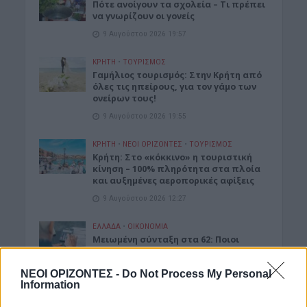
Πότε ανοίγουν τα σχολεία – Τι πρέπει
να γνωρίζουν οι γονείς
9 Αυγούστου 2026 19:57
ΚΡΗΤΗ
•
ΤΟΥΡΙΣΜΟΣ
Γαμήλιος τουρισμός: Στην Κρήτη από
όλες τις ηπείρους, για τον γάμο των
ονείρων τους!
9 Αυγούστου 2026 19:55
ΚΡΗΤΗ
•
ΝΕΟΙ ΟΡΙΖΟΝΤΕΣ
•
ΤΟΥΡΙΣΜΟΣ
Κρήτη: Στο «κόκκινο» η τουριστική
κίνηση – 100% πληρότητα στα πλοία
και αυξημένες αεροπορικές αφίξεις
9 Αυγούστου 2026 12:27
ΕΛΛΑΔΑ
•
ΟΙΚΟΝΟΜΙΑ
Μειωμένη σύνταξη στα 62: Ποιοι
κερδίζουν έως 86.000 ευρώ
9 Αυγούστου 2026 12:18
ΝΕΟΙ ΟΡΙΖΟΝΤΕΣ -
Do Not Process My Personal
Information
Δημοφιλή αυτή την εβδομάδα