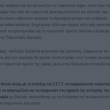
νες ανάγκες που αντιμετωπίζουν οι τουριστικοί Δήμοι, τόσο λόγω τη
ομών τους από την τουριστική δραστηριότητα όσο και εξαιτίας των
 οι οποίες καθιστούν αναγκαία τη δημιουργία μόνιμων και σταθερών
γα ανθεκτικότητας, διαχείρισης υδάτινων πόρων, πολιτικής προστα
στε να προστατευθεί και το τουριστικό ‘προϊόν’ αλλά και η βιώσιμη
τις Τουριστικές περιοχές.
κης, ανέπτυξε τη βασική φιλοσοφία της πρότασης, σύμφωνα με την
ι από τον τουρισμό, θα πρέπει να επιστρέφει στις τοπικές κοινωνί
το τουριστικό προϊόν της χώρας, μέσω ενός δίκαιου και ανταποδοτι
θετικό κλίμα, με τα στελέχη του Σ.Ε.Τ.Ε. να ενημερώνονται αναλυτικά
ι να αναγνωρίζουν και να συμφωνούν στη σημασία της ενίσχυσης της
δομών
ως βασικής προϋπόθεσης για τη διατήρηση της ανταγωνιστικό
ού τουριστικού προϊόντος.