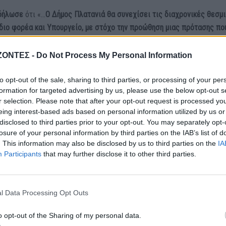
 δήλωσε
ότι «…
Ο Δήμος Πλατανιά θα συνεχίσει τις διαχρονικές θεσμ
διο φορέα και Υπουργείο, με στόχο την προώθηση μιας πρότασης πο
άπτυξη με την προστασία των τοπικών κοινωνιών
, των υποδομών και 
οντας παράλληλα στη διαμόρφωση ενός σύγχρονου και ανθεκτικού
ΖΟΝΤΕΣ -
Do Not Process My Personal Information
 το σύνολο της χώρας…»
to opt-out of the sale, sharing to third parties, or processing of your per
formation for targeted advertising by us, please use the below opt-out s
r selection. Please note that after your opt-out request is processed y
eing interest-based ads based on personal information utilized by us or
disclosed to third parties prior to your opt-out. You may separately opt-
losure of your personal information by third parties on the IAB’s list of
. This information may also be disclosed by us to third parties on the
IA
Participants
that may further disclose it to other third parties.
l Data Processing Opt Outs
ΓΕΎΣΗ - ΨΥΧΑΓΩΓΊΑ
ΓΕΎΣΗ - ΨΥΧΑΓΩΓΊΑ
ΔΉΜΟΣ ΚΙΣΆΜΟΥ
ρφωση του Σωτήρος:
o opt-out of the Sharing of my personal data.
Κίσαμος: Πλήθος κόσμου 