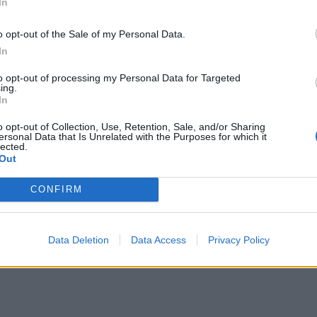
ρα τρώνε ψάρι όσοι
In
“Γιορτή Ντομάτας” στ
νηστεύουν
Πλάτανο (ΦΩΤΟΓΡΑΦΙΕ
o opt-out of the Sale of my Personal Data.
6 Αυγούστου 2026
6 Αυγούστου 2026
In
to opt-out of processing my Personal Data for Targeted
ing.
In
o opt-out of Collection, Use, Retention, Sale, and/or Sharing
ersonal Data that Is Unrelated with the Purposes for which it
lected.
Out
CONFIRM
Data Deletion
Data Access
Privacy Policy