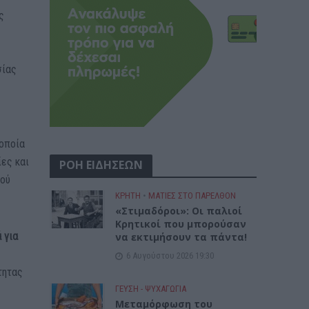
ς
σίας
 οποία
ες και
ΡΟΗ ΕΙΔΗΣΕΩΝ
κού
ΚΡΗΤΗ
•
ΜΑΤΙΕΣ ΣΤΟ ΠΑΡΕΛΘΟΝ
«Στιμαδόροι»: Οι παλιοί
Κρητικοί που μπορούσαν
 για
να εκτιμήσουν τα πάντα!
6 Αυγούστου 2026 19:30
τητας
ΓΕΎΣΗ - ΨΥΧΑΓΩΓΊΑ
Μεταμόρφωση του