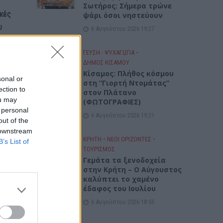
Σωτήρος: Σήμερα τρώνε
ικές
ψάρι όσοι νηστεύουν
υ
6 Αυγούστου 2026 19:27
του
ΓΕΎΣΗ - ΨΥΧΑΓΩΓΊΑ
•
ΔΉΜΟΣ ΚΙΣΆΜΟΥ
Κίσαμος: Πλήθος κόσμου
sonal or
στη “Γιορτή Ντομάτας”
ection to
στον Πλάτανο
ou may
(ΦΩΤΟΓΡΑΦΙΕΣ)
 personal
6 Αυγούστου 2026 19:21
out of the
 downstream
ΚΡΗΤΗ
•
ΝΕΟΙ ΟΡΙΖΟΝΤΕΣ
•
B’s List of
ΤΟΥΡΙΣΜΟΣ
Γεμάτα τα ξενοδοχεία
στην Κρήτη – Ο Αύγουστος
καλύπτει το χαμένο
έδαφος του Ιουλίου
6 Αυγούστου 2026 18:55
στη