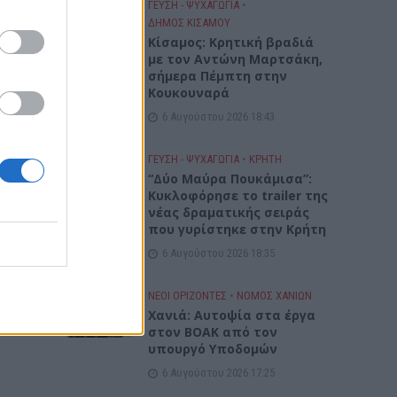
ΓΕΎΣΗ - ΨΥΧΑΓΩΓΊΑ
•
ον
ΔΉΜΟΣ ΚΙΣΆΜΟΥ
Σ)
Kίσαμος: Κρητική βραδιά
με τον Αντώνη Μαρτσάκη,
σήμερα Πέμπτη στην
Κουκουναρά
6 Αυγούστου 2026 18:43
ΓΕΎΣΗ - ΨΥΧΑΓΩΓΊΑ
•
ΚΡΗΤΗ
“Δύο Μαύρα Πουκάμισα”:
Κυκλοφόρησε το trailer της
νέας δραματικής σειράς
που γυρίστηκε στην Κρήτη
6 Αυγούστου 2026 18:35
ΝΕΟΙ ΟΡΙΖΟΝΤΕΣ
•
ΝΟΜΌΣ ΧΑΝΊΩΝ
Χανιά: Αυτοψία στα έργα
στον ΒΟΑΚ από τον
υπουργό Υποδομών
6 Αυγούστου 2026 17:25