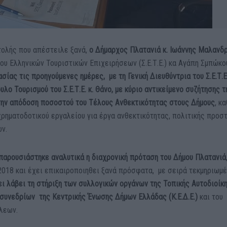
τολής που απέστειλε ξανά,
ο Δήμαρχος Πλατανιά κ. Ιωάννης Μαλανδ
ου Ελληνικών Τουριστικών Επιχειρήσεων (Σ.Ε.Τ.Ε.) κα Αγάπη Σμπώκο
ίας τις προηγούμενες ημέρες, με τη Γενική Διευθύντρια του Σ.Ε.Τ.Ε
λο Τουρισμού του Σ.Ε.Τ.Ε. κ. Θάνο, με κύριο αντικείμενο συζήτησης τ
την απόδοση ποσοστού του Τέλους Ανθεκτικότητας στους Δήμους
, κ
χρηματοδοτικού εργαλείου για έργα ανθεκτικότητας, πολιτικής προσ
ν.
παρουσιάστηκε αναλυτικά η διαχρονική πρόταση του Δήμου Πλατανιά
 2018 και έχει επικαιροποιηθει ξανά πρόσφατα, με σειρά τεκμηριωμ
ει λάβει τη
στήριξη των συλλογικών οργάνων της Τοπικής Αυτοδιοίκη
νεδρίων της Κεντρικής Ένωσης Δήμων Ελλάδας (Κ.Ε.Δ.Ε.)
και του
λεων.