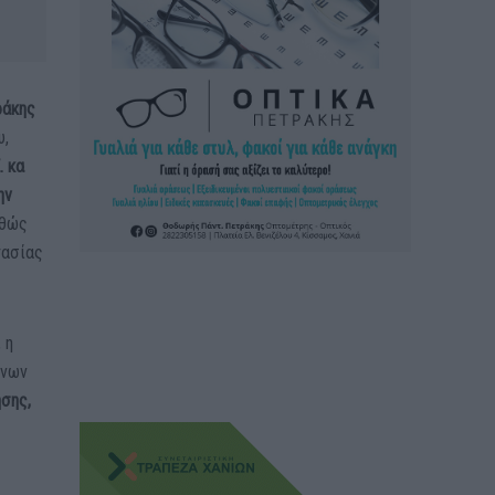
ράκης
υ,
. κα
ην
αθώς
τασίας
, η
ένων
σης,