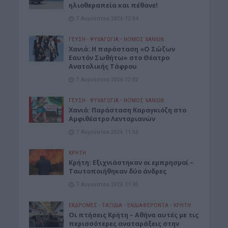
ηλιοθεραπεία και πέθανε!
7 Αυγούστου 2026 12:04
ΓΕΎΣΗ - ΨΥΧΑΓΩΓΊΑ
•
ΝΟΜΌΣ ΧΑΝΊΩΝ
Χανιά: Η παράσταση «Ο Σώζων
Εαυτόν Σωθήτω» στο Θέατρο
Ανατολικής Τάφρου
7 Αυγούστου 2026 12:02
ΓΕΎΣΗ - ΨΥΧΑΓΩΓΊΑ
•
ΝΟΜΌΣ ΧΑΝΊΩΝ
Xανιά: Παράσταση Καραγκιόζη στο
Αμφιθέατρο Λενταριανών
7 Αυγούστου 2026 11:50
ΚΡΗΤΗ
Κρήτη: Εξιχνιάστηκαν οι εμπρησμοί –
Ταυτοποιήθηκαν δύο άνδρες
7 Αυγούστου 2026 11:45
ΕΚΔΡΟΜΈΣ - ΤΑΞΊΔΙΑ
•
ΕΝΔΙΑΦΕΡΟΝΤΑ
•
ΚΡΗΤΗ
Οι πτήσεις Κρήτη – Αθήνα αυτές με τις
περισσότερες αναταράξεις στην