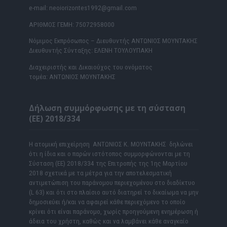
e-mail: neoiorizontes1992@gmail.com
ΑΡΙΘΜΟΣ ΓΕΜΗ: 75072958000
Νόμιμος Εκπρόσωπος – Διευθυντής ΑΝΤΩΝΙΟΣ ΜΟΥΝΤΑΚΗΣ
Διευθυντής Σύνταξης: ΕΛΕΝΗ ΤΟΥΛΟΥΠΑΚΗ
Διαχειριστής και Δικαιούχος του ονόματος
τομέα: ΑΝΤΩΝΙΟΣ ΜΟΥΝΤΑΚΗΣ
Δήλωση συμμόρφωσης με τη σύσταση
(ΕΕ) 2018/334
Η ατομική επιχείρηση ΑΝΤΩΝΙΟΣ Κ. ΜΟΥΝΤΑΚΗΣ δηλώνει
ότι η ίδια και ο παρών ιστότοπος συμμορφώνονται με τη
Σύσταση (ΕΕ) 2018/334 της Επιτροπής της 1ης Μαρτίου
2018 σχετικά με τα μέτρα για την αποτελεσματική
αντιμετώπιση του παράνομου περιεχομένου στο διαδίκτυο
(L 63) και ότι στο πλαίσιο αυτό διατηρεί το δικαίωμα να μην
δημοσιεύει ή/και να αφαιρεί κάθε περιεχόμενο το οποίο
κρίνει ότι είναι παράνομο, χωρίς προηγούμενη ενημέρωση ή
άδεια του χρήστη, καθώς και να λαμβάνει κάθε αναγκαίο