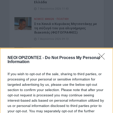
Ελλάδα
7 Αυγούστου 2026 11:43
ΝΟΜΌΣ ΧΑΝΊΩΝ
•
ΠΟΛΙΤΙΚΗ
Στα Χανιά ο Κυριάκος Μητσοτάκης με
τη σύζυγό του για ολιγοήμερες
διακοπές (ΦΩΤΟΓΡΑΦΙΕΣ)
7 Αυγούστου 2026 09:13
ΓΕΎΣΗ - ΨΥΧΑΓΩΓΊΑ
•
ΔΉΜΟΣ ΠΛΑΤΑΝΙΆ
Βούβες: Διήμερη γιορτή κρασιού με
ΝΕΟΙ ΟΡΙΖΟΝΤΕΣ -
Do Not Process My Personal
Ζωιδάκη, Τζουγανάκη και δωρεάν
Information
κρασί!
7 Αυγούστου 2026 08:08
If you wish to opt-out of the sale, sharing to third parties, or
processing of your personal or sensitive information for
ΑΘΛΗΤΙΚΑ
Europa League: Η Άντερλεχτ νίκησε 1-0
targeted advertising by us, please use the below opt-out
τον ΠΑΟΚ στην Τούμπα κι όλα θα
section to confirm your selection. Please note that after your
κριθούν στις Βρυξέλλες
opt-out request is processed you may continue seeing
7 Αυγούστου 2026 07:46
interest-based ads based on personal information utilized by
us or personal information disclosed to third parties prior to
ΕΝΔΙΑΦΕΡΟΝΤΑ
your opt-out. You may separately opt-out of the further