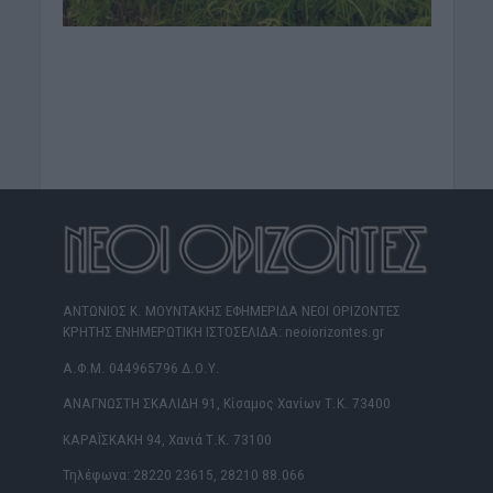
ΑΝΤΩΝΙΟΣ Κ. ΜΟΥΝΤΑΚΗΣ ΕΦΗΜΕΡΙΔΑ ΝΕΟΙ ΟΡΙΖΟΝΤΕΣ
ΚΡΗΤΗΣ ΕΝΗΜΕΡΩΤΙΚΗ ΙΣΤΟΣΕΛΙΔΑ: neoiorizontes.gr
Α.Φ.Μ. 044965796 Δ.Ο.Υ.
ΑΝΑΓΝΩΣΤΗ ΣΚΑΛΙΔΗ 91, Κίσαμος Χανίων Τ.Κ. 73400
ΚΑΡΑΪΣΚΑΚΗ 94, Χανιά Τ.Κ. 73100
Τηλέφωνα: 28220 23615, 28210 88.066