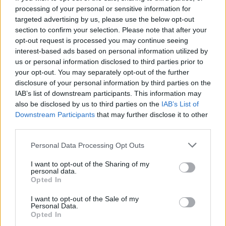
8 Αυγούστου 2026 08:20
processing of your personal or sensitive information for
targeted advertising by us, please use the below opt-out
ΓΕΎΣΗ - ΨΥΧΑΓΩΓΊΑ
section to confirm your selection. Please note that after your
Τα νηστίσιμα του
opt-out request is processed you may continue seeing
Δεκαπενταύγουστου: Συνταγές με
interest-based ads based on personal information utilized by
γεύση καλοκαιριού
us or personal information disclosed to third parties prior to
8 Αυγούστου 2026 08:17
your opt-out. You may separately opt-out of the further
disclosure of your personal information by third parties on the
ΜΑΤΙΕΣ ΣΤΟ ΠΑΡΕΛΘΟΝ
IAB’s list of downstream participants. This information may
Μπλεκ: O ήρωας που έδερνε τους
Άγγλους και φορούσε γούνινο καπέλο
also be disclosed by us to third parties on the
IAB’s List of
και γιλέκο χειμώνα καλοκαίρι!
Downstream Participants
that may further disclose it to other
third parties.
8 Αυγούστου 2026 08:14
Personal Data Processing Opt Outs
ΚΡΗΤΗ
Κρήτη: O καιρός του Σαββάτου 8
I want to opt-out of the Sharing of my
Αυγούστου
personal data.
8 Αυγούστου 2026 08:12
Opted In
I want to opt-out of the Sale of my
Δημοφιλή αυτή την εβδομάδα
Personal Data.
Opted In