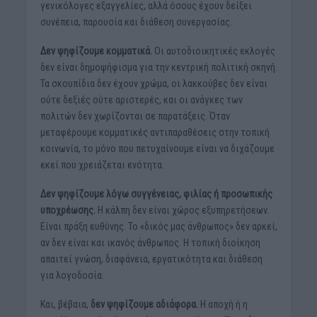
γενικόλογες εξαγγελίες, αλλά όσους έχουν δείξει
συνέπεια, παρουσία και διάθεση συνεργασίας.
Δεν ψηφίζουμε κομματικά.
Οι αυτοδιοικητικές εκλογές
δεν είναι δημοψήφισμα για την κεντρική πολιτική σκηνή.
Τα σκουπίδια δεν έχουν χρώμα, οι λακκούβες δεν είναι
ούτε δεξιές ούτε αριστερές, και οι ανάγκες των
πολιτών δεν χωρίζονται σε παρατάξεις. Όταν
μεταφέρουμε κομματικές αντιπαραθέσεις στην τοπική
κοινωνία, το μόνο που πετυχαίνουμε είναι να διχάζουμε
εκεί που χρειάζεται ενότητα.
Δεν ψηφίζουμε λόγω συγγένειας, φιλίας ή προσωπικής
υποχρέωσης.
Η κάλπη δεν είναι χώρος εξυπηρετήσεων.
Είναι πράξη ευθύνης. Το «δικός μας άνθρωπος» δεν αρκεί,
αν δεν είναι και ικανός άνθρωπος. Η τοπική διοίκηση
απαιτεί γνώση, διαφάνεια, εργατικότητα και διάθεση
για λογοδοσία.
Και, βέβαια,
δεν ψηφίζουμε αδιάφορα.
Η αποχή ή η