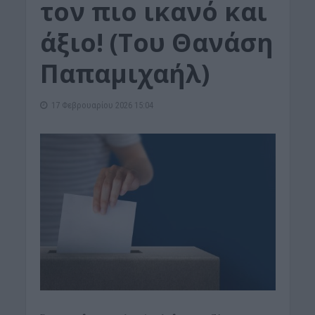
τον πιο ικανό και
άξιο! (Toυ Θανάση
Παπαμιχαήλ)
17 Φεβρουαρίου 2026 15:04