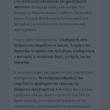
Στις αυτοδιοικητικές εκλογές δεν χρειαζόμαστε
«Μεσσίες».
Δεν έχουμε ανάγκη από σωτήρες που
υπόσχονται θαύματα, μεγάλες κουβέντες και εύκολες
λύσεις. Η Τοπική Αυτοδιοίκηση δεν είναι πεδίο για
προσωπικές φιλοδοξίες ούτε για επικοινωνιακά
πυροτεχνήματα.
Είναι ο χώρος όπου κρίνονται τα
καθημερινά, απτά
ζητήματα που επηρεάζουν τη ζωή μας
.
Oι δρόμοι που
περπατάμε, τα σχολεία των παιδιών μας, η καθαριότητα,
ο φωτισμός, οι κοινωνικές δομές, η στήριξη των πιο
ευάλωτων.
Γι’ αυτό και η ψήφος μας πρέπει να είναι συνειδητή και
αυστηρά τοπική.
Να επιλέγουμε ανθρώπους που
γνωρίζουν τα προβλήματα του τόπου μας όχι
θεωρητικά, αλλά βιωματικά
. Ανθρώπους που ζουν εδώ,
εργάζονται εδώ, μεγαλώνουν τα παιδιά τους εδώ και
έχουν αποδείξει ότι νοιάζονται έμπρακτα για την
κοινότητα. Όχι όσους εμφανίζονται προεκλογικά με