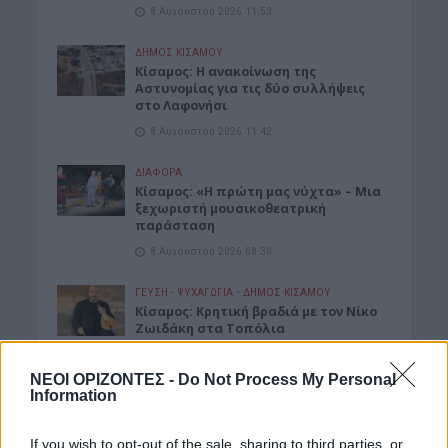
8 Αυγούστου 2026 11:53
ΔΉΜΟΣ ΚΙΣΆΜΟΥ
Κίσαμος: Η ανακοίνωση της
Αστυνομίας για τις δύο συλλήψεις
στο Λαφονήσι
8 Αυγούστου 2026 11:42
ΔΙΆΦΟΡΑ
Κίσαμος: «Η πρώτη μας νύχτα» – Μια
ξεχωριστή μουσικοθεατρική
παράσταση
8 Αυγούστου 2026 08:30
ΓΕΎΣΗ - ΨΥΧΑΓΩΓΊΑ
•
ΔΉΜΟΣ ΚΙΣΆΜΟΥ
Kίσαμος: Κρητική βραδιά με τον Νίκο
Ζωιδάκη στα Τοπόλια
8 Αυγούστου 2026 08:25
ΝΕΟΙ ΟΡΙΖΟΝΤΕΣ -
Do Not Process My Personal
Information
ΕΚΚΛΗΣΙΑ
•
ΝΟΜΌΣ ΧΑΝΊΩΝ
Δεκαπενταύγουστος στην Ιερά Μονή
Γωνιάς
If you wish to opt-out of the sale, sharing to third parties, or