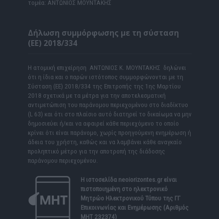
τομέα: ΑΝΤΩΝΙΟΣ ΜΟΥΝΤΑΚΗΣ
Δήλωση συμμόρφωσης με τη σύσταση
(ΕΕ) 2018/334
Η ατομική επιχείρηση ΑΝΤΩΝΙΟΣ Κ. ΜΟΥΝΤΑΚΗΣ δηλώνει
ότι η ίδια και ο παρών ιστότοπος συμμορφώνονται με τη
Σύσταση (ΕΕ) 2018/334 της Επιτροπής της 1ης Μαρτίου
2018 σχετικά με τα μέτρα για την αποτελεσματική
αντιμετώπιση του παράνομου περιεχομένου στο διαδίκτυο
(L 63) και ότι στο πλαίσιο αυτό διατηρεί το δικαίωμα να μην
δημοσιεύει ή/και να αφαιρεί κάθε περιεχόμενο το οποίο
κρίνει ότι είναι παράνομο, χωρίς προηγούμενη ενημέρωση ή
άδεια του χρήστη, καθώς και να λαμβάνει κάθε αναγκαίο
προληπτικό μέτρο για την αποτροπή της διάδοσης
παράνομου περιεχομένου.
Η ιστοσελίδα
neoiorizontes.gr
είναι
πιστοποιημένη στο ηλεκτρονικό
Μητρώο Ηλεκτρονικού Τύπου της ΓΓ
Επικοινωνίας και Ενημέρωσης (Αριθμός
ΜΗΤ 232374)