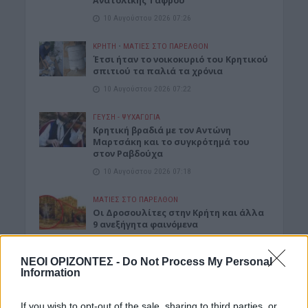
Ανατολικής Τάφρου
10 Αυγούστου 2026 07:26
ΚΡΗΤΗ
•
ΜΑΤΙΕΣ ΣΤΟ ΠΑΡΕΛΘΟΝ
Έτσι ήταν το νοικοκυριό του Κρητικού
σπιτιού τα παλιά τα χρόνια
10 Αυγούστου 2026 07:22
ΓΕΎΣΗ - ΨΥΧΑΓΩΓΊΑ
Kρητική βραδιά με τον Αντώνη
Μαρτσάκη και το συγκρότημά του
στον Ραβδούχα
10 Αυγούστου 2026 07:18
ΜΑΤΙΕΣ ΣΤΟ ΠΑΡΕΛΘΟΝ
Οι Δροσουλίτες στην Κρήτη και άλλα
9 ανεξήγητα φαινόμενα
9 Αυγούστου 2026 20:01
ΝΕΟΙ ΟΡΙΖΟΝΤΕΣ -
Do Not Process My Personal
Information
Δημοφιλή αυτή την εβδομάδα
If you wish to opt-out of the sale, sharing to third parties, or