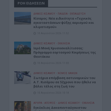
ΡΟΗ ΕΙΔΗΣΕΩΝ
ΔΉΜΟΣ ΚΙΣΆΜΟΥ
•
ΠΑΙΔΕΙΑ - ΕΚΠΑΙΔΕΥΣΗ
Κίσαμος: Νέα ειδικότητα «Τεχνικός
εγκαταστάσεων ψύξης αερισμού και
κλιματισμού»
10 Αυγούστου 2026 11:52
ΔΉΜΟΣ ΚΙΣΆΜΟΥ
•
ΕΚΚΛΗΣΙΑ
Ιερά Μονή Χρυσοσκαλίτισσας:
Πρόγραμμα εορτασμού Κοιμήσεως της
Θεοτόκου
10 Αυγούστου 2026 11:00
ΔΉΜΟΣ ΚΙΣΆΜΟΥ
•
ΝΟΜΌΣ ΧΑΝΊΩΝ
Σωτήρια επέμβαση αστυνομικών του
Α.Τ. Κισάμου σε 52χρονο που ήθελε να
βάλει τέλος στη ζωή του
10 Αυγούστου 2026 10:18
ΑΡΘΡΑ - ΑΠΟΨΕΙΣ
•
ΔΉΜΟΣ ΚΙΣΆΜΟΥ
•
ΕΚΚΛΗΣΙΑ
Εγκύκλιος Δεκαπενταύγουστου