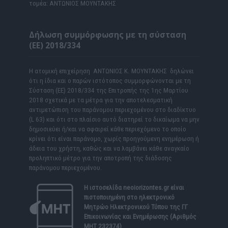
τομέα: ΑΝΤΩΝΙΟΣ ΜΟΥΝΤΑΚΗΣ
Δήλωση συμμόρφωσης με τη σύσταση
(ΕΕ) 2018/334
Η ατομική επιχείρηση ΑΝΤΩΝΙΟΣ Κ. ΜΟΥΝΤΑΚΗΣ δηλώνει
ότι η ίδια και ο παρών ιστότοπος συμμορφώνονται με τη
Σύσταση (ΕΕ) 2018/334 της Επιτροπής της 1ης Μαρτίου
2018 σχετικά με τα μέτρα για την αποτελεσματική
αντιμετώπιση του παράνομου περιεχομένου στο διαδίκτυο
(L 63) και ότι στο πλαίσιο αυτό διατηρεί το δικαίωμα να μην
δημοσιεύει ή/και να αφαιρεί κάθε περιεχόμενο το οποίο
κρίνει ότι είναι παράνομο, χωρίς προηγούμενη ενημέρωση ή
άδεια του χρήστη, καθώς και να λαμβάνει κάθε αναγκαίο
προληπτικό μέτρο για την αποτροπή της διάδοσης
παράνομου περιεχομένου.
Η ιστοσελίδα
neoiorizontes.gr
είναι
πιστοποιημένη στο ηλεκτρονικό
Μητρώο Ηλεκτρονικού Τύπου της ΓΓ
Επικοινωνίας και Ενημέρωσης (Αριθμός
ΜΗΤ 232374)