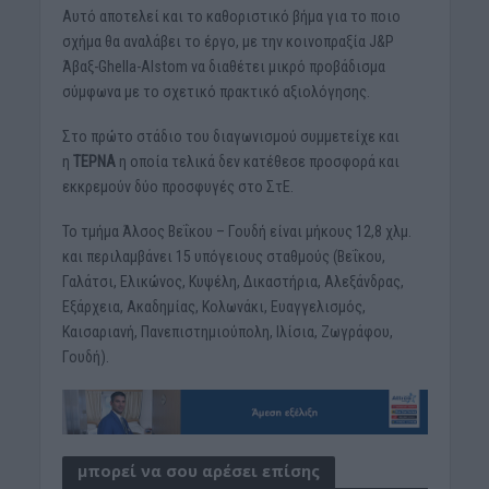
Αυτό αποτελεί και το καθοριστικό βήμα για το ποιο
σχήμα θα αναλάβει το έργο, με την κοινοπραξία J&P
Άβαξ-Ghella-Alstom να διαθέτει μικρό προβάδισμα
σύμφωνα με το σχετικό πρακτικό αξιολόγησης.
Στο πρώτο στάδιο του διαγωνισμού συμμετείχε και
η
ΤΕΡΝΑ
η οποία τελικά δεν κατέθεσε προσφορά και
εκκρεμούν δύο προσφυγές στο ΣτΕ.
Το τμήμα Άλσος Βεΐκου – Γουδή είναι μήκους 12,8 χλμ.
και περιλαμβάνει 15 υπόγειους σταθμούς (Βεΐκου,
Γαλάτσι, Ελικώνος, Κυψέλη, Δικαστήρια, Αλεξάνδρας,
Εξάρχεια, Ακαδημίας, Κολωνάκι, Ευαγγελισμός,
Καισαριανή, Πανεπιστημιούπολη, Ιλίσια, Ζωγράφου,
Γουδή).
μπορεί να σου αρέσει επίσης