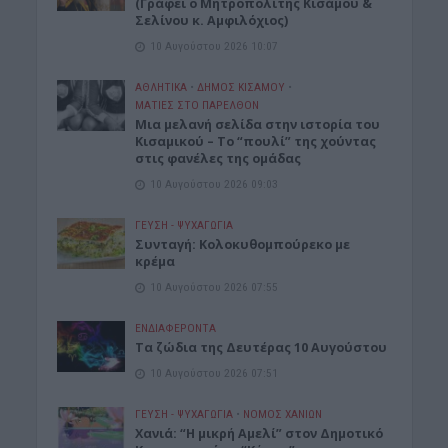
(Γράφει ο Μητροπολίτης Κισάμου &
Σελίνου κ. Αμφιλόχιος)
10 Αυγούστου 2026 10:07
ΑΘΛΗΤΙΚΑ
•
ΔΉΜΟΣ ΚΙΣΆΜΟΥ
•
ΜΑΤΙΕΣ ΣΤΟ ΠΑΡΕΛΘΟΝ
Μια μελανή σελίδα στην ιστορία του
Κισαμικού – Το “πουλί” της χούντας
στις φανέλες της ομάδας
10 Αυγούστου 2026 09:03
ΓΕΎΣΗ - ΨΥΧΑΓΩΓΊΑ
Συνταγή: Κολοκυθομπούρεκο με
κρέμα
10 Αυγούστου 2026 07:55
ΕΝΔΙΑΦΕΡΟΝΤΑ
Τα ζώδια της Δευτέρας 10 Αυγούστου
10 Αυγούστου 2026 07:51
ΓΕΎΣΗ - ΨΥΧΑΓΩΓΊΑ
•
ΝΟΜΌΣ ΧΑΝΊΩΝ
Χανιά: “Η μικρή Αμελί” στον Δημοτικό