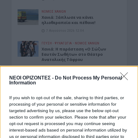
ΝΟΜΌΣ ΧΑΝΊΩΝ
Χανιά: Ξάπλωσε να κάνει
ηλιοθεραπεία και πέθανε!
7 Αυγούστου 2026 12:04
ΓΕΎΣΗ - ΨΥΧΑΓΩΓΊΑ
•
ΝΟΜΌΣ ΧΑΝΊΩΝ
Χανιά: Η παράσταση «Ο Σώζων
Εαυτόν Σωθήτω» στο Θέατρο
Ανατολικής Τάφρου
7 Αυγούστου 2026 12:02
ΝΕΟΙ ΟΡΙΖΟΝΤΕΣ -
Do Not Process My Personal
ΓΕΎΣΗ - ΨΥΧΑΓΩΓΊΑ
•
ΝΟΜΌΣ ΧΑΝΊΩΝ
Information
Xανιά: Παράσταση Καραγκιόζη στο
Αμφιθέατρο Λενταριανών
If you wish to opt-out of the sale, sharing to third parties, or
7 Αυγούστου 2026 11:50
processing of your personal or sensitive information for
targeted advertising by us, please use the below opt-out
ΚΡΗΤΗ
section to confirm your selection. Please note that after your
Κρήτη: Εξιχνιάστηκαν οι εμπρησμοί –
Ταυτοποιήθηκαν δύο άνδρες
opt-out request is processed you may continue seeing
interest-based ads based on personal information utilized by
7 Αυγούστου 2026 11:45
us or personal information disclosed to third parties prior to