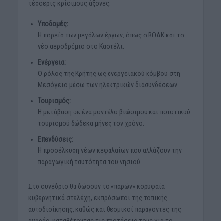
τέσσερις κρίσιμους άξονες:
Υποδομές:
Η πορεία των μεγάλων έργων, όπως ο ΒΟΑΚ και το
νέο αεροδρόμιο στο Καστέλι.
Ενέργεια:
Ο ρόλος της Κρήτης ως ενεργειακού κόμβου στη
Μεσόγειο μέσω των ηλεκτρικών διασυνδέσεων.
Τουρισμός:
Η μετάβαση σε ένα μοντέλο βιώσιμου και ποιοτικού
τουρισμού δώδεκα μήνες τον χρόνο.
Επενδύσεις:
Η προσέλκυση νέων κεφαλαίων που αλλάζουν την
παραγωγική ταυτότητα του νησιού.
Στο συνέδριο θα δώσουν το «παρών» κορυφαία
κυβερνητικά στελέχη, εκπρόσωποι της τοπικής
αυτοδιοίκησης, καθώς και θεσμικοί παράγοντες της
αγοράς, καταθέτοντας τις προτάσεις τους για το