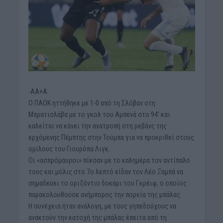
-AA+A
O ΠΑΟΚ ηττήθηκε με 1-0 από τη Σλόβαν στη
Μπρατισλάβα με το γκολ του Αμπενά στο 94′ και
καλείται να κάνει την ανατροπή στη ρεβάνς της
ερχόμενης Πέμπτης στην Τούμπα για να προκριθεί στους
ομίλους του Γιουρόπα Λιγκ.
Οι «ασπρόμαυροι» πίεσαν με το καλημέρα τον αντίπαλο
τους και μόλις στο 7ο λεπτό είδαν τον Λέο Ζαμπά να
σημαδεύει το οριζόντιο δοκάρι του Γκρέιφ, ο οποίος
παρακολουθούσε ανήμπορος την πορεία της μπάλας.
Η συνέχεια ήταν ανάλογη, με τους γηπεδούχους να
ανακτούν την κατοχή της μπάλας έπειτα από τη