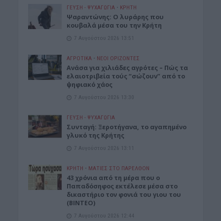
ΓΕΎΣΗ - ΨΥΧΑΓΩΓΊΑ
•
ΚΡΗΤΗ
Ψαραντώνης: Ο λυράρης που
κουβαλά μέσα του την Κρήτη
7 Αυγούστου 2026 13:51
ΑΓΡΟΤΙΚΑ
•
ΝΕΟΙ ΟΡΙΖΟΝΤΕΣ
Ανάσα για χιλιάδες αγρότες – Πώς τα
ελαιοτριβεία τούς “σώζουν” από το
ψηφιακό χάος
7 Αυγούστου 2026 13:30
ΓΕΎΣΗ - ΨΥΧΑΓΩΓΊΑ
Συνταγή: Ξεροτήγανα, το αγαπημένο
γλυκό της Κρήτης
7 Αυγούστου 2026 13:11
ΚΡΗΤΗ
•
ΜΑΤΙΕΣ ΣΤΟ ΠΑΡΕΛΘΟΝ
43 χρόνια από τη μέρα που ο
Παπαδόσηφος εκτέλεσε μέσα στο
δικαστήριο τον φονιά του γιου του
(ΒΙΝΤΕΟ)
7 Αυγούστου 2026 12:44