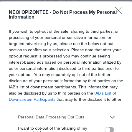
7 Αυγούστου 2026 11:43
ΝΕΟΙ ΟΡΙΖΟΝΤΕΣ -
Do Not Process My Personal
ΝΟΜΌΣ ΧΑΝΊΩΝ
•
ΠΟΛΙΤΙΚΗ
Information
Στα Χανιά ο Κυριάκος Μητσοτάκης με
τη σύζυγό του για ολιγοήμερες
διακοπές (ΦΩΤΟΓΡΑΦΙΕΣ)
If you wish to opt-out of the sale, sharing to third parties, or
7 Αυγούστου 2026 09:13
processing of your personal or sensitive information for
targeted advertising by us, please use the below opt-out
Δημοφιλή αυτή την εβδομάδα
section to confirm your selection. Please note that after your
opt-out request is processed you may continue seeing
interest-based ads based on personal information utilized by
us or personal information disclosed to third parties prior to
your opt-out. You may separately opt-out of the further
disclosure of your personal information by third parties on the
IAB’s list of downstream participants. This information may
also be disclosed by us to third parties on the
IAB’s List of
Downstream Participants
that may further disclose it to other
third parties.
Personal Data Processing Opt Outs
I want to opt-out of the Sharing of my