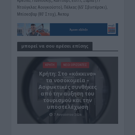
Κρέσπο, Γιαννούλης, Καντουρί, Εσίτι, Ζαμπά (77’
Ντούγκλας Αουγκούστο), Πέλκας (65’ Σβιντέρσκι),
Μπίσεσβαρ (80’ Στοχ), Άκπομ
μπορεί να σου αρέσει επίσης
ΚΡΗΤΗ
ΝΕΟΙ ΟΡΙΖΟΝΤΕΣ
Κρήτη: Στο «κόκκινο»
τα νοσοκομεία –
Ασφυκτικές συνθήκες
από την αύξηση του
τουρισμού και την
υποστελέχωση
7 Αυγούστου 2026