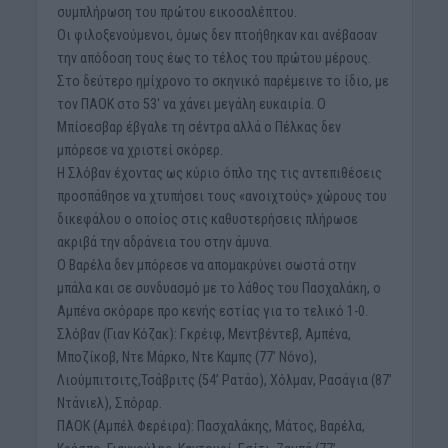
συμπλήρωση του πρώτου εικοσαλέπτου.
Οι φιλοξενούμενοι, όμως δεν πτοήθηκαν και ανέβασαν
την απόδοση τους έως το τέλος του πρώτου μέρους.
Στο δεύτερο ημίχρονο το σκηνικό παρέμεινε το ίδιο, με
τον ΠΑΟΚ στο 53′ να χάνει μεγάλη ευκαιρία. Ο
Μπίσεσβαρ έβγαλε τη σέντρα αλλά ο Πέλκας δεν
μπόρεσε να χριστεί σκόρερ.
Η Σλόβαν έχοντας ως κύριο όπλο της τις αντεπιθέσεις
προσπάθησε να χτυπήσει τους «ανοιχτούς» χώρους του
δικεφάλου ο οποίος στις καθυστερήσεις πλήρωσε
ακριβά την αδράνεια του στην άμυνα.
Ο Βαρέλα δεν μπόρεσε να απομακρύνει σωστά στην
μπάλα και σε συνδυασμό με το λάθος του Πασχαλάκη, ο
Αμπένα σκόραρε προ κενής εστίας για το τελικό 1-0.
Σλόβαν (Γιαν Κόζακ): Γκρέιφ, Μεντβέντεβ, Αμπένα,
Μποζίκοβ, Ντε Μάρκο, Ντε Καμπς (77’ Νόνο),
Λιούμπιτσιτς,Τσάβριτς (54’ Ρατάο), Χόλμαν, Ρασάγια (87’
Ντάνιελ), Σπόραρ.
ΠΑΟΚ (Αμπέλ Φερέιρα): Πασχαλάκης, Μάτος, Βαρέλα,