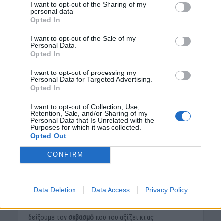
I want to opt-out of the Sharing of my
personal data.
Opted In
I want to opt-out of the Sale of my
Personal Data.
Opted In
I want to opt-out of processing my
Personal Data for Targeted Advertising.
Opted In
Η φράση και των δύο, «αυτός δεν θα με άφηνε ποτέ»,
I want to opt-out of Collection, Use,
Retention, Sale, and/or Sharing of my
είναι μια μεγάλη αλήθεια. Όλοι γνωρίζουμε για την
Personal Data that Is Unrelated with the
Purposes for which it was collected.
ανεξάντλητη
πίστη
και
αφοσίωση
του σκύλου. Που είναι
Opted Out
έτοιμος, πάντα, να
δώσει
ακόμα και τη
ζωή
του
για μας,
αν χρειαστεί. Που μας αγαπά χωρίς όρους, χωρίς
CONFIRM
απαιτήσεις και ανταλλάγματα. Μας αγαπά γι’ αυτό
ακριβώς που είμαστε και είναι πάντα εκεί, με τα
ελάχιστα που μπορεί να του προσφέρουμε.
Data Deletion
Data Access
Privacy Policy
Δε μας εγκαταλείπει και δεν μας προδίδει ποτέ. Ας του
δείξουμε τον
σεβασμό
που του αξίζει κι ας