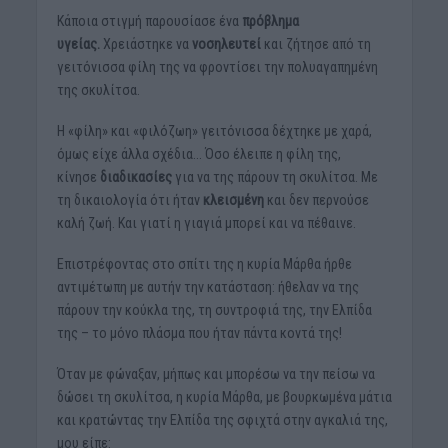
Κάποια στιγμή παρουσίασε ένα
πρόβλημα
υγείας.
Χρειάστηκε να
νοσηλευτεί
και ζήτησε από τη
γειτόνισσα φίλη της να φροντίσει την πολυαγαπημένη
της σκυλίτσα.
Η «φίλη» και «φιλόζωη» γειτόνισσα δέχτηκε με χαρά,
όμως είχε άλλα σχέδια… Όσο έλειπε η φίλη της,
κίνησε
διαδικασίες
για να της πάρουν τη σκυλίτσα. Με
τη δικαιολογία ότι ήταν
κλεισμένη
και δεν περνούσε
καλή ζωή. Και γιατί η γιαγιά μπορεί και να πέθαινε.
Επιστρέφοντας στο σπίτι της η κυρία Μάρθα ήρθε
αντιμέτωπη με αυτήν την κατάσταση: ήθελαν να της
πάρουν την κούκλα της, τη συντροφιά της, την Ελπίδα
της – το μόνο πλάσμα που ήταν πάντα κοντά της!
Όταν με φώναξαν, μήπως και μπορέσω να την πείσω να
δώσει τη σκυλίτσα, η κυρία Μάρθα, με βουρκωμένα μάτια
και κρατώντας την Ελπίδα της σφιχτά στην αγκαλιά της,
μου είπε: