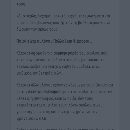
τους.
«Δυστυχώς, δέχομαι, αρκετά συχνά, τηλεφωνήματα και
email από κηδεμόνες που ζητούν τη βοήθειά μου για να
δώσουν τον σκύλο τους.
Ποιοί είναι οι λόγοι; Πολλοί και διάφοροι…
Κάποιοι αφορούν τις
συμπεριφορές
του σκύλου, που
κάνει την ανάγκη του μέσα στο σπίτι, μασουλάει τα
έπιπλα, σκάβει το γκαζόν, γαβγίζει, μαδάει, είναι
φοβικός, επιθετικός, κ.λπ.
Κάποιοι άλλοι λόγοι έχουν να κάνουν με τους ίδιους και
με την
έλλειψη
σεβασμού
προς τον σκύλο τους: δεν τον
θέλει ο/η σύντροφος, έκαναν παιδί, δεν τους
επισκέπτονται οι φίλοι τους, λόγω σκύλου, είναι
γεράκος/άρρωστος και δεν έχουν χρόνο να τον
φροντίσουν, κ.λπ.