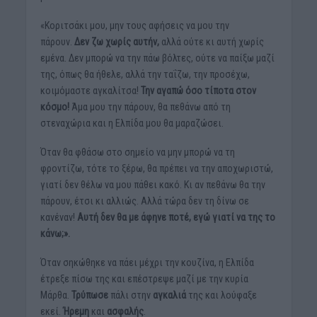
«Κοριτσάκι μου, μην τους αφήσεις να μου την
πάρουν.
Δεν ζω χωρίς αυτήν,
αλλά ούτε κι αυτή χωρίς
εμένα. Δεν μπορώ να την πάω βόλτες, ούτε να παίξω μαζί
της, όπως θα ήθελε, αλλά την ταΐζω, την προσέχω,
κοιμόμαστε αγκαλίτσα!
Την αγαπώ όσο τίποτα στον
κόσμο!
Άμα μου την πάρουν, θα πεθάνω από τη
στεναχώρια και η Ελπίδα μου θα μαραζώσει.
Όταν θα φθάσω στο σημείο να μην μπορώ να τη
φροντίζω, τότε το ξέρω, θα πρέπει να την αποχωριστώ,
γιατί δεν θέλω να μου πάθει κακό. Κι αν πεθάνω θα την
πάρουν, έτσι κι αλλιώς. Αλλά τώρα δεν τη δίνω σε
κανέναν!
Αυτή δεν θα με άφηνε ποτέ, εγώ γιατί να της το
κάνω;».
Όταν σηκώθηκε να πάει μέχρι την κουζίνα, η Ελπίδα
έτρεξε πίσω της και επέστρεψε μαζί με την κυρία
Μάρθα.
Τρύπωσε
πάλι στην
αγκαλιά
της και λούφαξε
εκεί.
Ήρεμη
και
ασφαλής
.