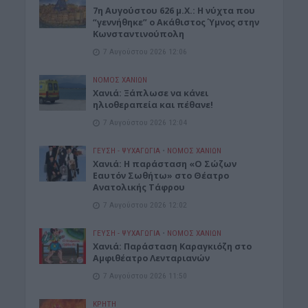
7η Αυγούστου 626 μ.Χ.: Η νύχτα που
“γεννήθηκε” ο Ακάθιστος Ύμνος στην
Κωνσταντινούπολη
7 Αυγούστου 2026 12:06
ΝΟΜΌΣ ΧΑΝΊΩΝ
Χανιά: Ξάπλωσε να κάνει
ηλιοθεραπεία και πέθανε!
7 Αυγούστου 2026 12:04
ΓΕΎΣΗ - ΨΥΧΑΓΩΓΊΑ
•
ΝΟΜΌΣ ΧΑΝΊΩΝ
Χανιά: Η παράσταση «Ο Σώζων
Εαυτόν Σωθήτω» στο Θέατρο
Ανατολικής Τάφρου
7 Αυγούστου 2026 12:02
ΓΕΎΣΗ - ΨΥΧΑΓΩΓΊΑ
•
ΝΟΜΌΣ ΧΑΝΊΩΝ
Xανιά: Παράσταση Καραγκιόζη στο
Αμφιθέατρο Λενταριανών
7 Αυγούστου 2026 11:50
ΚΡΗΤΗ