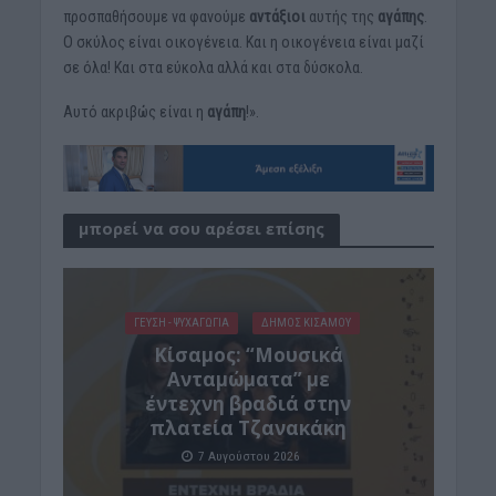
προσπαθήσουμε να φανούμε
αντάξιοι
αυτής της
αγάπης
.
Ο σκύλος είναι οικογένεια. Και η οικογένεια είναι μαζί
σε όλα! Και στα εύκολα αλλά και στα δύσκολα.
Αυτό ακριβώς είναι η
αγάπη
!».
μπορεί να σου αρέσει επίσης
ΓΕΎΣΗ - ΨΥΧΑΓΩΓΊΑ
ΔΉΜΟΣ ΚΙΣΆΜΟΥ
Κίσαμος: “Μουσικά
Ανταμώματα” με
έντεχνη βραδιά στην
πλατεία Τζανακάκη
7 Αυγούστου 2026