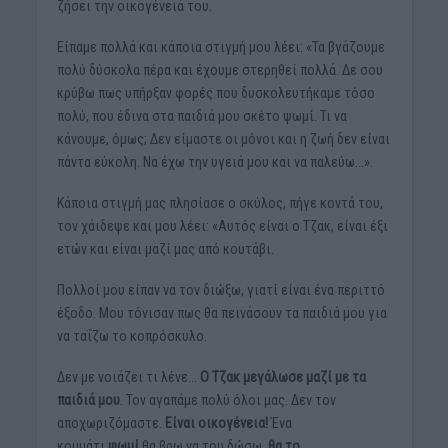
ζήσει την οικογένειά του.
Είπαμε πολλά και κάποια στιγμή μου λέει: «Τα βγάζουμε
πολύ δύσκολα πέρα και έχουμε στερηθεί πολλά. Δε σου
κρύβω πως υπήρξαν φορές που δυσκολευτήκαμε τόσο
πολύ, που έδινα στα παιδιά μου σκέτο ψωμί. Τι να
κάνουμε, όμως; Δεν είμαστε οι μόνοι και η ζωή δεν είναι
πάντα εύκολη. Να έχω την υγειά μου και να παλεύω…».
Κάποια στιγμή μας πλησίασε ο σκύλος, πήγε κοντά του,
τον χάιδεψε και μου λέει: «Αυτός είναι ο Τζακ, είναι έξι
ετών και είναι μαζί μας από κουτάβι.
Πολλοί μου είπαν να τον διώξω, γιατί είναι ένα περιττό
έξοδο. Μου τόνισαν πως θα πεινάσουν τα παιδιά μου για
να ταΐζω το κοπρόσκυλο.
Δεν με νοιάζει τι λένε…
Ο Τζακ μεγάλωσε μαζί με τα
παιδιά μου
. Τον αγαπάμε πολύ όλοι μας. Δεν τον
αποχωριζόμαστε.
Είναι οικογένεια!
Ένα
κομμάτι
ψωμί
θα βρω να του δώσω,
θα το