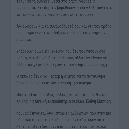
τόλμησε να ουρήσει μέσα στο σπίτι, γέρασε, ή
αρρώστησε. Επειδή τον βαρέθηκαν και δεν θέλησαν ποτέ
να τον γνωρίσουν: να «ακούσουν» τι τους λέει.
Αδιαφορούν για τα συναισθήματά του και για τον τρόπο
που μπορούν να τον διδάξουν και να επικοινωνήσουν
μαζί του.
Υπάρχουν, όμως, και εκείνοι που δεν τον πετούν στο
δρόμο, στο βουνό, ή στη θάλασσα, αλλά τον δίνουν σε
άλλη οικογένεια. Και έχουν τη συνείδησή τους ήσυχη.
Ο σκύλος δεν είναι laptop ή κινητό, να το πετάξουμε
όταν το βαρεθούμε. Δεν είναι άψυχο πράγμα.
«Και τι είναι ο σκύλος, τελικά, για κάποιους;», θέτει το
ερώτημα
η θετική εκπαιδεύτρια σκύλων, Ελένη Κασπίρη.
Και μας διηγείται δύο ιστορίες ανθρώπων, που στην πιο
δύσκολη στιγμή της ζωής τους δεν σκέφτηκαν ούτε
λεπτό να «ξεριζώσουν» από το σπίτι τους τον σκύλο