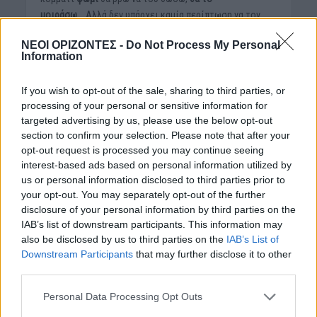
μοιράσω…
Αλλά δεν υπάρχει καμία περίπτωση να τον
διώξω.
Κι εκείνος δεν θα μας άφηνε ποτέ και για
ΝΕΟΙ ΟΡΙΖΟΝΤΕΣ -
Do Not Process My Personal
τίποτα».
Information
Υπήρχε ζεστασιά, καλοσύνη και αγάπη σε αυτό το
If you wish to opt-out of the sale, sharing to third parties, or
σπιτικό, που σου ζέσταινε την καρδιά!
processing of your personal or sensitive information for
targeted advertising by us, please use the below opt-out
Τι να σκεφτεί, τι να πει και τι να νιώσει κανείς, όταν
section to confirm your selection. Please note that after your
συναντά τέτοιους
Ανθρώπους
;
opt-out request is processed you may continue seeing
Μόνο
σεβασμό
και απέραντο
θαυμασμό
, μπροστά
interest-based ads based on personal information utilized by
στο
μεγαλείο της ψυχής τους.
us or personal information disclosed to third parties prior to
your opt-out. You may separately opt-out of the further
Αυτοί οι άνθρωποι είναι η απάντηση, αλλά και το
disclosure of your personal information by third parties on the
φωτεινό παράδειγμα, σε όλους αυτούς που
IAB’s list of downstream participants. This information may
εγκαταλείπουν το σκύλο τους στην πρώτη δυσκολία και
also be disclosed by us to third parties on the
IAB’s List of
χωρίς πολλή σκέψη.
Downstream Participants
that may further disclose it to other
third parties.
Personal Data Processing Opt Outs