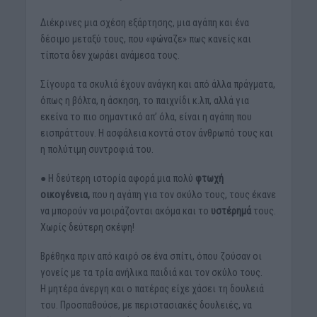
Διέκρινες μια σχέση εξάρτησης, μια αγάπη και ένα
δέσιμο μεταξύ τους, που «φώναζε» πως κανείς και
τίποτα δεν χωράει ανάμεσα τους.
Σίγουρα τα σκυλιά έχουν ανάγκη και από άλλα πράγματα,
όπως η βόλτα, η άσκηση, το παιχνίδι κ.λπ, αλλά για
εκείνα το πιο σημαντικό απ’ όλα, είναι η αγάπη που
εισπράττουν. Η ασφάλεια κοντά στον άνθρωπό τους και
η πολύτιμη συντροφιά του.
● Η δεύτερη ιστορία αφορά μια πολύ
φτωχή
οικογένεια,
που η αγάπη για τον σκύλο τους, τους έκανε
να μπορούν να μοιράζονται ακόμα και το
υστέρημά
τους.
Χωρίς δεύτερη σκέψη!
Βρέθηκα πριν από καιρό σε ένα σπίτι, όπου ζούσαν οι
γονείς με τα τρία ανήλικα παιδιά και τον σκύλο τους.
Η μητέρα άνεργη και ο πατέρας είχε χάσει τη δουλειά
του. Προσπαθούσε, με περιστασιακές δουλειές, να