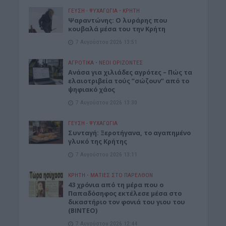
ΓΕΎΣΗ - ΨΥΧΑΓΩΓΊΑ
•
ΚΡΗΤΗ
Ψαραντώνης: Ο λυράρης που
κουβαλά μέσα του την Κρήτη
7 Αυγούστου 2026 13:51
ΑΓΡΟΤΙΚΑ
•
ΝΕΟΙ ΟΡΙΖΟΝΤΕΣ
Ανάσα για χιλιάδες αγρότες – Πώς τα
ελαιοτριβεία τούς “σώζουν” από το
ψηφιακό χάος
7 Αυγούστου 2026 13:30
ΓΕΎΣΗ - ΨΥΧΑΓΩΓΊΑ
Συνταγή: Ξεροτήγανα, το αγαπημένο
γλυκό της Κρήτης
7 Αυγούστου 2026 13:11
ΚΡΗΤΗ
•
ΜΑΤΙΕΣ ΣΤΟ ΠΑΡΕΛΘΟΝ
43 χρόνια από τη μέρα που ο
Παπαδόσηφος εκτέλεσε μέσα στο
δικαστήριο τον φονιά του γιου του
(ΒΙΝΤΕΟ)
7 Αυγούστου 2026 12:44