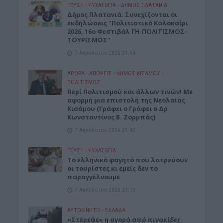
ΓΕΎΣΗ - ΨΥΧΑΓΩΓΊΑ
•
ΔΉΜΟΣ ΠΛΑΤΑΝΙΆ
Δήμος Πλατανιά: Συνεχίζονται οι
εκδηλώσεις “Πολιτιστικό Καλοκαίρι
2026, 16ο Φεστιβάλ ΓΗ-ΠΟΛΙΤΙΣΜΟΣ-
ΤΟΥΡΙΣΜΟΣ”
7 Αυγούστου 2026 21:54
ΑΡΘΡΑ - ΑΠΟΨΕΙΣ
•
ΔΉΜΟΣ ΚΙΣΆΜΟΥ
•
ΠΟΛΙΤΙΣΜΟΣ
Περί Πολιτισμού και άλλων τινών! Mε
αφορμή μια επιστολή της Νεολαίας
Κισάμου (Γράφει ο Γράφει ο Δρ
Κωνσταντίνος Β. Ζορμπάς)
7 Αυγούστου 2026 21:42
ΓΕΎΣΗ - ΨΥΧΑΓΩΓΊΑ
Το ελληνικό φαγητό που λατρεύουν
οι τουρίστες κι εμείς δεν το
παραγγέλνουμε
7 Αυγούστου 2026 21:13
ΑΥΤΟΚΙΝΗΤΟ
•
ΕΛΛΑΔΑ
«Στέρεψε» η αγορά από πινακίδες