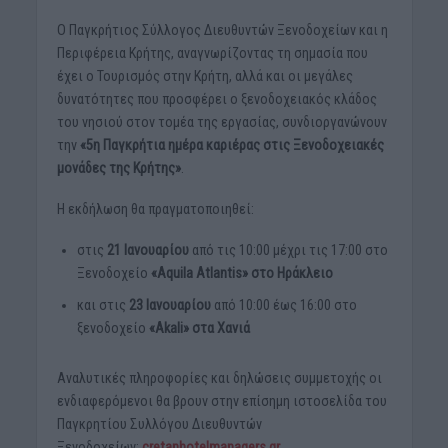
Ο Παγκρήτιος Σύλλογος Διευθυντών Ξενοδοχείων και η
Περιφέρεια Κρήτης, αναγνωρίζοντας τη σημασία που
έχει ο Τουρισμός στην Κρήτη, αλλά και οι μεγάλες
δυνατότητες που προσφέρει ο ξενοδοχειακός κλάδος
του νησιού στον τομέα της εργασίας, συνδιοργανώνουν
την
«5η Παγκρήτια ημέρα καριέρας στις Ξενοδοχειακές
μονάδες της Κρήτης»
.
Η εκδήλωση θα πραγματοποιηθεί:
στις
21 Ιανουαρίου
από τις 10:00 μέχρι τις 17:00 στο
Ξενοδοχείο
«Aquila Atlantis» στο Ηράκλειο
και στις
23 Ιανουαρίου
από 10:00 έως 16:00 στο
ξενοδοχείο
«Akali» στα Χανιά
Αναλυτικές πληροφορίες και δηλώσεις συμμετοχής οι
ενδιαφερόμενοι θα βρουν στην επίσημη ιστοσελίδα του
Παγκρητίου Συλλόγου Διευθυντών
Ξενοδοχείων:
cretanhotelmanagers.gr