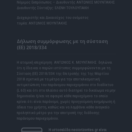
Νόμιμος Εκπρόσωπος – Διευθυντής ΑΝΤΩΝΙΟΣ ΜΟΥΝΤΑΚΗΣ
Διευθυντής Σύνταξης: ΕΛΕΝΗ ΤΟΥΛΟΥΠΑΚΗ
Διαχειριστής και Δικαιούχος του ονόματος
τομέα: ΑΝΤΩΝΙΟΣ ΜΟΥΝΤΑΚΗΣ
Δήλωση συμμόρφωσης με τη σύσταση
(ΕΕ) 2018/334
Η ατομική επιχείρηση ΑΝΤΩΝΙΟΣ Κ. ΜΟΥΝΤΑΚΗΣ δηλώνει
ότι η ίδια και ο παρών ιστότοπος συμμορφώνονται με τη
Σύσταση (ΕΕ) 2018/334 της Επιτροπής της 1ης Μαρτίου
2018 σχετικά με τα μέτρα για την αποτελεσματική
αντιμετώπιση του παράνομου περιεχομένου στο διαδίκτυο
(L 63) και ότι στο πλαίσιο αυτό διατηρεί το δικαίωμα να μην
δημοσιεύει ή/και να αφαιρεί κάθε περιεχόμενο το οποίο
κρίνει ότι είναι παράνομο, χωρίς προηγούμενη ενημέρωση ή
άδεια του χρήστη, καθώς και να λαμβάνει κάθε αναγκαίο
προληπτικό μέτρο για την αποτροπή της διάδοσης
παράνομου περιεχομένου.
Η ιστοσελίδα
neoiorizontes.gr
είναι