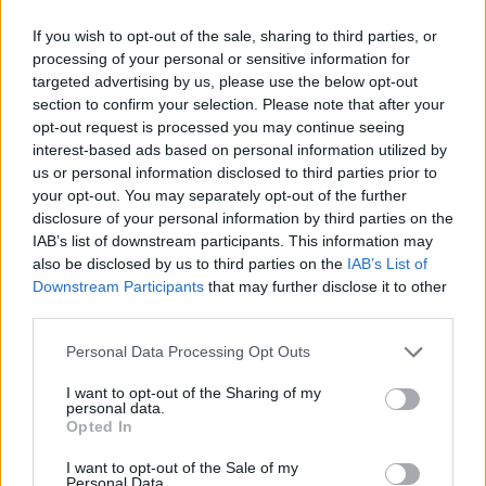
ΕΛΛΑΔΑ
If you wish to opt-out of the sale, sharing to third parties, or
Νέα ταυτότητα: Ποιους φορείς
processing of your personal or sensitive information for
πρέπει να ενημερώσετε μετά την
εκδόσή της
targeted advertising by us, please use the below opt-out
section to confirm your selection. Please note that after your
6 Αυγούστου 2026 17:20
opt-out request is processed you may continue seeing
interest-based ads based on personal information utilized by
ΕΝΔΙΑΦΕΡΟΝΤΑ
us or personal information disclosed to third parties prior to
Αυτά είναι τα δέντρα που βοηθούν
στην προστασία των σπιτιών μας
your opt-out. You may separately opt-out of the further
από τις φωτιές
disclosure of your personal information by third parties on the
6 Αυγούστου 2026 17:16
IAB’s list of downstream participants. This information may
also be disclosed by us to third parties on the
IAB’s List of
ΓΕΎΣΗ - ΨΥΧΑΓΩΓΊΑ
Downstream Participants
that may further disclose it to other
Σύκο: Το φρούτο με τα μυστικά που
third parties.
ίσως να μην γνωρίζεις
Personal Data Processing Opt Outs
6 Αυγούστου 2026 17:11
I want to opt-out of the Sharing of my
ΝΟΜΌΣ ΧΑΝΊΩΝ
personal data.
Xανιά: Δίκτυο περισσότερων από 60
Opted In
κρηνών πόσιμου νερού
6 Αυγούστου 2026 17:03
I want to opt-out of the Sale of my
Personal Data.