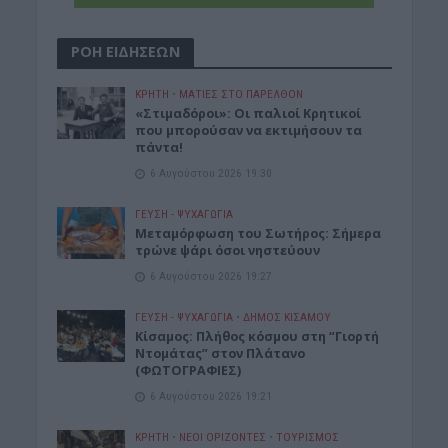
ΡΟΗ ΕΙΔΗΣΕΩΝ
ΚΡΗΤΗ
•
ΜΑΤΙΕΣ ΣΤΟ ΠΑΡΕΛΘΟΝ
«Στιμαδόροι»: Οι παλιοί Κρητικοί
που μπορούσαν να εκτιμήσουν τα
πάντα!
6 Αυγούστου 2026 19:30
ΓΕΎΣΗ - ΨΥΧΑΓΩΓΊΑ
Μεταμόρφωση του Σωτήρος: Σήμερα
τρώνε ψάρι όσοι νηστεύουν
6 Αυγούστου 2026 19:27
ΓΕΎΣΗ - ΨΥΧΑΓΩΓΊΑ
•
ΔΉΜΟΣ ΚΙΣΆΜΟΥ
Κίσαμος: Πλήθος κόσμου στη “Γιορτή
Ντομάτας” στον Πλάτανο
(ΦΩΤΟΓΡΑΦΙΕΣ)
6 Αυγούστου 2026 19:21
ΚΡΗΤΗ
•
ΝΕΟΙ ΟΡΙΖΟΝΤΕΣ
•
ΤΟΥΡΙΣΜΟΣ