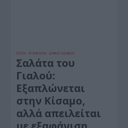
ΓΕΎΣΗ - ΨΥΧΑΓΩΓΊΑ
•
ΔΉΜΟΣ ΚΙΣΆΜΟΥ
Σαλάτα του
Γιαλού:
Εξαπλώνεται
στην Κίσαμο,
αλλά απειλείται
με εξαφάνιση