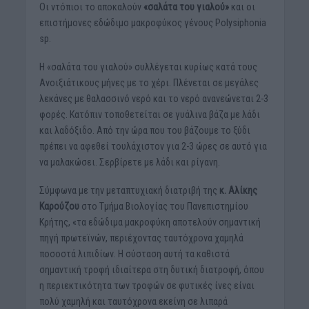
Οι ντόπιοι το αποκαλούν
«σαλάτα του γιαλού»
και οι
επιστήμονες εδώδιμο μακροφύκος γένους Polysiphonia
sp.
Η «σαλάτα του γιαλού» συλλέγεται κυρίως κατά τους
Ανοιξιάτικους μήνες με το χέρι. Πλένεται σε μεγάλες
λεκάνες με θαλασσινό νερό και το νερό ανανεώνεται 2-3
φορές. Κατόπιν τοποθετείται σε γυάλινα βάζα με λάδι
και λαδόξιδο. Από την ώρα που του βάζουμε το ξύδι
πρέπει να αφεθεί τουλάχιστον για 2-3 ώρες σε αυτό για
να μαλακώσει. Σερβίρετε με λάδι και ρίγανη.
Σύμφωνα με την μεταπτυχιακή διατριβή της
κ. Αλίκης
Καρούζου
στο Τμήμα Βιολογίας του Πανεπιστημίου
Κρήτης, «τα εδώδιμα μακροφύκη αποτελούν σημαντική
πηγή πρωτεϊνών, περιέχοντας ταυτόχρονα χαμηλά
ποσοστά λιπιδίων. Η σύσταση αυτή τα καθιστά
σημαντική τροφή ιδιαίτερα στη δυτική διατροφή, όπου
η περιεκτικότητα των τροφών σε φυτικές ίνες είναι
πολύ χαμηλή και ταυτόχρονα εκείνη σε λιπαρά