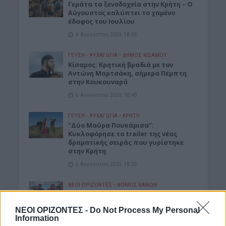
Γεμάτα τα ξενοδοχεία στην Κρήτη – Ο
Αύγουστος καλύπτει το χαμένο
έδαφος του Ιουλίου
6 Αυγούστου 2026 18:55
ΓΕΎΣΗ - ΨΥΧΑΓΩΓΊΑ
•
ΔΉΜΟΣ ΚΙΣΆΜΟΥ
Kίσαμος: Κρητική βραδιά με τον
Αντώνη Μαρτσάκη, σήμερα Πέμπτη
στην Κουκουναρά
6 Αυγούστου 2026 18:43
ΓΕΎΣΗ - ΨΥΧΑΓΩΓΊΑ
•
ΚΡΗΤΗ
“Δύο Μαύρα Πουκάμισα”:
Κυκλοφόρησε το trailer της νέας
δραματικής σειράς που γυρίστηκε
στην Κρήτη
6 Αυγούστου 2026 18:35
ΝΕΟΙ ΟΡΙΖΟΝΤΕΣ
•
ΝΟΜΌΣ ΧΑΝΊΩΝ
Χανιά: Αυτοψία στα έργα στον ΒΟΑΚ
από τον υπουργό Υποδομών
ΝΕΟΙ ΟΡΙΖΟΝΤΕΣ -
Do Not Process My Personal
6 Αυγούστου 2026 17:25
Information