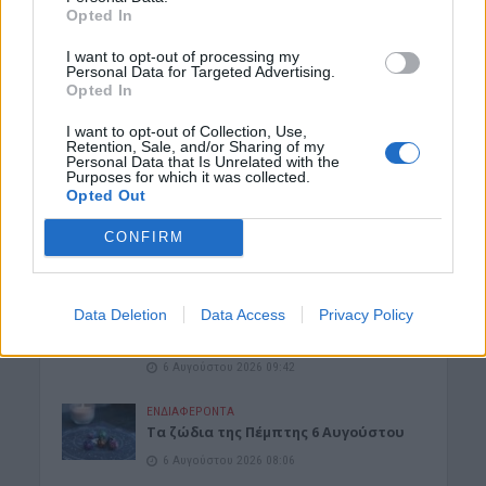
Opted In
ΝΟΜΌΣ ΧΑΝΊΩΝ
Χανιά: Την εντόπισε περιπολικό,
I want to opt-out of processing my
μεταφέρθηκε στο Αστυνομικό Τμήμα
Personal Data for Targeted Advertising.
και λίγες ημέρες μετά βρέθηκε νεκρή
Opted In
6 Αυγούστου 2026 16:57
I want to opt-out of Collection, Use,
Retention, Sale, and/or Sharing of my
ΚΡΗΤΗ
•
ΝΕΟΙ ΟΡΙΖΟΝΤΕΣ
Personal Data that Is Unrelated with the
Κτηματολόγιο: Ποιοι μπορούν να
Purposes for which it was collected.
δηλώσουν το ακίνητό τους και μετά
Opted Out
την λήξη της προθεσμίας
CONFIRM
6 Αυγούστου 2026 16:53
ΔΙΕΘΝΗ
•
ΜΑΤΙΕΣ ΣΤΟ ΠΑΡΕΛΘΟΝ
Χιροσίμα: 81 χρόνια από τον πυρηνικό
Data Deletion
Data Access
Privacy Policy
όλεθρο που άλλαξε την
ανθρωπότητα
6 Αυγούστου 2026 09:42
ΕΝΔΙΑΦΕΡΟΝΤΑ
Tα ζώδια της Πέμπτης 6 Αυγούστου
6 Αυγούστου 2026 08:06