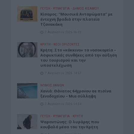
ΓΕΎΣΗ - ΨΥΧΑΓΩΓΊΑ
•
ΔΉΜΟΣ ΚΙΣΆΜΟΥ
Κίσαμος: “Μουσικά Ανταμώματα” με
έντεχνη βραδιά στην πλατεία
Τζανακάκη
7 Αυγούστου 2026 16:03
ΚΡΗΤΗ
•
ΝΕΟΙ ΟΡΙΖΟΝΤΕΣ
Κρήτη: Στο «κόκκινο» τα νοσοκομεία –
Ασφυκτικές συνθήκες από την αύξηση
του τουρισμού και την
υποστελέχωση
7 Αυγούστου 2026 14:57
ΝΟΜΌΣ ΧΑΝΊΩΝ
Χανιά: Θάνατος 64χρονου σε πισίνα
ξενοδοχείου – Μια σύλληψη
7 Αυγούστου 2026 14:54
ΓΕΎΣΗ - ΨΥΧΑΓΩΓΊΑ
•
ΚΡΗΤΗ
Ψαραντώνης: Ο λυράρης που
κουβαλά μέσα του την Κρήτη