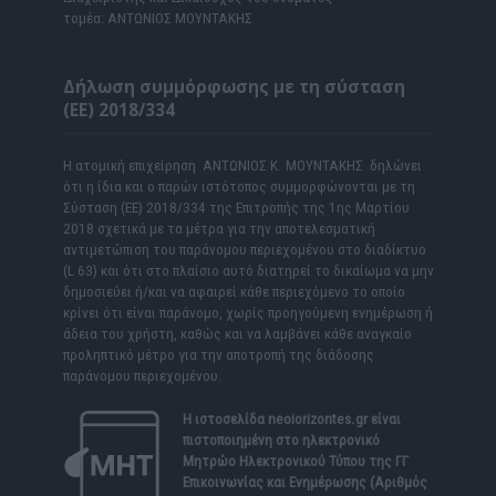
τομέα: ΑΝΤΩΝΙΟΣ ΜΟΥΝΤΑΚΗΣ
Δήλωση συμμόρφωσης με τη σύσταση
(ΕΕ) 2018/334
Η ατομική επιχείρηση ΑΝΤΩΝΙΟΣ Κ. ΜΟΥΝΤΑΚΗΣ δηλώνει
ότι η ίδια και ο παρών ιστότοπος συμμορφώνονται με τη
Σύσταση (ΕΕ) 2018/334 της Επιτροπής της 1ης Μαρτίου
2018 σχετικά με τα μέτρα για την αποτελεσματική
αντιμετώπιση του παράνομου περιεχομένου στο διαδίκτυο
(L 63) και ότι στο πλαίσιο αυτό διατηρεί το δικαίωμα να μην
δημοσιεύει ή/και να αφαιρεί κάθε περιεχόμενο το οποίο
κρίνει ότι είναι παράνομο, χωρίς προηγούμενη ενημέρωση ή
άδεια του χρήστη, καθώς και να λαμβάνει κάθε αναγκαίο
προληπτικό μέτρο για την αποτροπή της διάδοσης
παράνομου περιεχομένου.
Η ιστοσελίδα
neoiorizontes.gr
είναι
πιστοποιημένη στο ηλεκτρονικό
Μητρώο Ηλεκτρονικού Τύπου της ΓΓ
Επικοινωνίας και Ενημέρωσης (Αριθμός