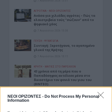
7 Αυγούστου 2026 13:51
ΑΓΡΟΤΙΚΑ
•
ΝΕΟΙ ΟΡΙΖΟΝΤΕΣ
Ανάσα για χιλιάδες αγρότες – Πώς τα
ελαιοτριβεία τούς “σώζουν” από το
ψηφιακό χάος
7 Αυγούστου 2026 13:30
ΓΕΎΣΗ - ΨΥΧΑΓΩΓΊΑ
Συνταγή: Ξεροτήγανα, το αγαπημένο
γλυκό της Κρήτης
7 Αυγούστου 2026 13:11
ΚΡΗΤΗ
•
ΜΑΤΙΕΣ ΣΤΟ ΠΑΡΕΛΘΟΝ
43 χρόνια από τη μέρα που ο
Παπαδόσηφος εκτέλεσε μέσα στο
δικαστήριο τον φονιά του γιου του
(ΒΙΝΤΕΟ)
7 Αυγούστου 2026 12:44
ΝΕΟΙ ΟΡΙΖΟΝΤΕΣ -
Do Not Process My Personal
Information
Δημοφιλή αυτή την εβδομάδα