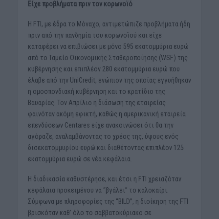
Είχε προβλήματα πριν τον κορωνοϊό
H FTI, με έδρα το Μόναχο, αντιμετώπιζε προβλήματα ήδη
πριν από την πανδημία του κορωνοϊού και είχε
καταφέρει να επιβιώσει με μόνο 595 εκατομμύρια ευρώ
από το Ταμείο Οικονομικής Σταθεροποίησης (WSF) της
κυβέρνησης και επιπλέον 280 εκατομμύρια ευρώ που
έλαβε από την UniCredit, ενώπιον της οποίας εγγυήθηκαν
η ομοσπονδιακή κυβέρνηση και το κρατίδιο της
Βαυαρίας. Τον Απρίλιο η διάσωση της εταιρείας
φαινόταν ακόμη εφικτή, καθώς η αμερικανική εταιρεία
επενδύσεων Centares είχε ανακοινώσει ότι θα την
αγόραζε, αναλαμβάνοντας το χρέος της, ύψους ενός
δισεκατομμυρίου ευρώ και διαθέτοντας επιπλέον 125
εκατομμύρια ευρώ σε νέα κεφάλαια.
Η διαδικασία καθυστέρησε, και έτσι η FTI χρειαζόταν
κεφάλαια προκειμένου να “βγάλει” το καλοκαίρι.
Σύμφωνα με πληροφορίες της “BILD”, η διοίκηση της FTI
βρισκόταν καθ’ όλο το σαββατοκύριακο σε