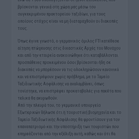
βρίσκονται γενικά στη χώρα μας μέσω του
συγκεκριμένου πρακτορείου ταξιδίων, για τους
οποίους στόχος είναι να μη διαταραχθούν οι διακοπές
τους.
Όπως έγινε γνωστό, ο γερμανικός όμιλος FTI κατέθεσε
αίτηση πτώχευσης στις δικαστικές Αρχές του Μονάχου
και από την εταιρεία ανακοινώθηκε ότι καταβάλλονται
προσπάθειες προκειμένου όσοι βρίσκονται ήδη σε
διακοπές να μπορέσουν να τις ολοκληρώσουν κανονικά
και να επιστρέψουν χωρίς πρόβλημα, με το Ταμείο
Ταξιδιωτικής Ασφάλισης να αναλαμβάνει, όπως
τονίστηκε, να επιστρέψει προκαταβολές για πακέτα που
τελικά θα ακυρωθούν.
Από την πλευρά του, το γερμανικό υπουργείο
Εξωτερικών δήλωσε ότι η τουριστική βιομηχανία και το
Ταμείο Ταξιδιωτικής Ασφάλισης θα φροντίσουν για τον
επαναπατρισμό και την υποστήριξη των τουριστών που
επηρεάζονται από την εξέλιξη αυτή, καθώς και ότι θα