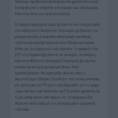
παράσχει προξενική υποστήριξη εάν χρειαστεί για να
διασφαλιστεί η ασφαλής επιστροφή των ταξιδιωτών,
κάνοντας λόγο για τραγική εξέλιξη.
Σε πλήρη εγρήγορση όμως βρίσκεται και ο μηχανισμός
του ελληνικού υπουργείου Τουρισμού, με βασικό του
μέλημα να είναι η ασφαλής επιστροφή των ξένων
ταξιδιωτών που βρίσκονται στην Ελλάδα και έχουν
έλθει με τον γερμανικό tour operator. Το γραφείο του
ΕΟΤ στη Γερμανία βρίσκεται σε συνεχείς συσκέψεις,
ενώ στην Αθήνα το υπουργείο Τουρισμού βρίσκεται
επίσης σε ανοιχτή γραμμή με όλους τους
εμπλεκόμενους. Να σημειωθεί πάντως πως οι
περισσότεροι Έλληνες ξενοδόχοι που συνεργάστηκαν
και φέτος με τον FTI έχουν προπληρωθεί για τις μέχρι
τώρα αφίξεις των πελατών του FTI, καθώς φαίνεται να
είχαν υποψιαστεί από πέρυσι ότι τα πράγματα δεν
πήγαιναν πολύ καλά με τον συγκεκριμένο οργανωτή
ταξιδίων.