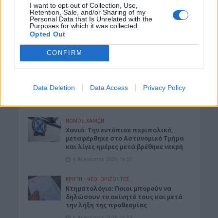
6 Αυγούστου 2026 17:16
I want to opt-out of Collection, Use,
Retention, Sale, and/or Sharing of my
Personal Data that Is Unrelated with the
ΓΕΎΣΗ - ΨΥΧΑΓΩΓΊΑ
Purposes for which it was collected.
Σύκο: Το φρούτο με τα μυστικά που
Opted Out
ίσως να μην γνωρίζεις
6 Αυγούστου 2026 17:11
CONFIRM
ΝΟΜΌΣ ΧΑΝΊΩΝ
Xανιά: Δίκτυο περισσότερων από 60
Data Deletion
Data Access
Privacy Policy
κρηνών πόσιμου νερού
6 Αυγούστου 2026 17:03
ΝΟΜΌΣ ΧΑΝΊΩΝ
Χανιά: Την εντόπισε περιπολικό,
μεταφέρθηκε στο Αστυνομικό Τμήμα
και λίγες ημέρες μετά βρέθηκε νεκρή
6 Αυγούστου 2026 16:57
ΚΡΗΤΗ
•
ΝΕΟΙ ΟΡΙΖΟΝΤΕΣ
Κτηματολόγιο: Ποιοι μπορούν να
δηλώσουν το ακίνητό τους και μετά
την λήξη της προθεσμίας
6 Αυγούστου 2026 16:53