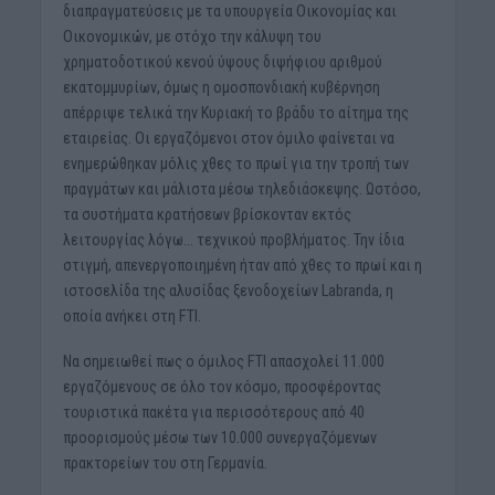
διαπραγματεύσεις με τα υπουργεία Οικονομίας και
Οικονομικών, με στόχο την κάλυψη του
χρηματοδοτικού κενού ύψους διψήφιου αριθμού
εκατομμυρίων, όμως η ομοσπονδιακή κυβέρνηση
απέρριψε τελικά την Κυριακή το βράδυ το αίτημα της
εταιρείας. Οι εργαζόμενοι στον όμιλο φαίνεται να
ενημερώθηκαν μόλις χθες το πρωί για την τροπή των
πραγμάτων και μάλιστα μέσω τηλεδιάσκεψης. Ωστόσο,
τα συστήματα κρατήσεων βρίσκονταν εκτός
λειτουργίας λόγω… τεχνικού προβλήματος. Την ίδια
στιγμή, απενεργοποιημένη ήταν από χθες το πρωί και η
ιστοσελίδα της αλυσίδας ξενοδοχείων Labranda, η
οποία ανήκει στη FTI.
Να σημειωθεί πως ο όμιλος FTI απασχολεί 11.000
εργαζόμενους σε όλο τον κόσμο, προσφέροντας
τουριστικά πακέτα για περισσότερους από 40
προορισμούς μέσω των 10.000 συνεργαζόμενων
πρακτορείων του στη Γερμανία.