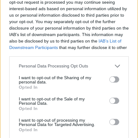
opt-out request is processed you may continue seeing
ΓΕΎΣΗ - ΨΥΧΑΓΩΓΊΑ
•
ΚΡΗΤΗ
interest-based ads based on personal information utilized by
“Δύο Μαύρα Πουκάμισα”:
Κυκλοφόρησε το trailer της νέας
us or personal information disclosed to third parties prior to
δραματικής σειράς που γυρίστηκε
your opt-out. You may separately opt-out of the further
στην Κρήτη
disclosure of your personal information by third parties on the
6 Αυγούστου 2026 18:35
IAB’s list of downstream participants. This information may
also be disclosed by us to third parties on the
IAB’s List of
ΝΕΟΙ ΟΡΙΖΟΝΤΕΣ
•
ΝΟΜΌΣ ΧΑΝΊΩΝ
Downstream Participants
that may further disclose it to other
Χανιά: Αυτοψία στα έργα στον ΒΟΑΚ
third parties.
από τον υπουργό Υποδομών
6 Αυγούστου 2026 17:25
Personal Data Processing Opt Outs
ΕΛΛΑΔΑ
I want to opt-out of the Sharing of my
personal data.
Νέα ταυτότητα: Ποιους φορείς
Opted In
πρέπει να ενημερώσετε μετά την
εκδόσή της
I want to opt-out of the Sale of my
6 Αυγούστου 2026 17:20
Personal Data.
Opted In
ΕΝΔΙΑΦΕΡΟΝΤΑ
Αυτά είναι τα δέντρα που βοηθούν
I want to opt-out of processing my
Personal Data for Targeted Advertising.
στην προστασία των σπιτιών μας
Opted In
από τις φωτιές