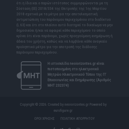
ότι η ίδια και ο παρών ιστότοπος συμμορφώνονται με τη
Σύσταση (ΕΕ) 2018/334 της Επιτροπής της 1ης Μαρτίου
2018 σχετικά με τα μέτρα για την αποτελεσματική
αντιμετώπιση του παράνομου περιεχομένου στο διαδίκτυο
(L 63) και ότι στο πλαίσιο αυτό διατηρεί το δικαίωμα να μην
δημοσιεύει ή/και να αφαιρεί κάθε περιεχόμενο το οποίο
κρίνει ότι είναι παράνομο, χωρίς προηγούμενη ενημέρωση ή
άδεια του χρήστη, καθώς και να λαμβάνει κάθε αναγκαίο
προληπτικό μέτρο για την αποτροπή της διάδοσης
παράνομου περιεχομένου.
Η ιστοσελίδα
neoiorizontes.gr
είναι
πιστοποιημένη στο ηλεκτρονικό
Μητρώο Ηλεκτρονικού Τύπου της ΓΓ
Επικοινωνίας και Ενημέρωσης (Αριθμός
ΜΗΤ 232374)
Copyright © 2026. Created by neoiorizontes.gr Powered by
eurofigure.gr
ΟΡΟΙ ΧΡΗΣΗΣ
ΠΟΛΙΤΙΚΗ ΑΠΟΡΡΗΤΟΥ