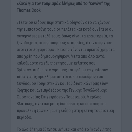
«Κακό για τον τουρισμό»: Μνήμες από το “κανόνι” της
Τhomas Cook
«Τέτοιου είδους περιστατικά οδηγούν στο να χάνουν
την εμπιστοσύνη τους οι πελάτες και κατά συνέπεια οι
συνεργάτες μεταξύ τους, όπως είναι τα πρακτορεία, τα
ξενοδοχεία, οι αεροπορικές εταιρείες, όταν υπάρχουν
ανοιχτοί λογαριασμοί. Επίσης χάνονται αρκετά χρήματα
από χρέη που δημιουργήθηκαν. Μετά από όλο αυτό,
καλούμαστε να εξυπηρετήσουμε πελάτες που
βρίσκονται ήδη στο νησί μας και πρέπει να γυρίσουν
πίσω χωρίς προβλήματα», τόνισε ο πρόεδρος του
Συνδέσμου Τουριστικών και Ταξιδιωτικών Γραφείων
Κρήτης και αντιπρόεδρος της Γενικής Πανελλαδικής
Ομοσπονδίας Επιχειρήσεων Τουρισμού, Μιχάλης
Βλατάκης, σχετικά με τη δυσάρεστη κατάσταση που
προκαλεί η ξαφνική αυτή είδηση στη φετινή τουριστική
περίοδο.
Το όλο ζήτημα ξύπνησε μνήμες και από το “κανόνι” της