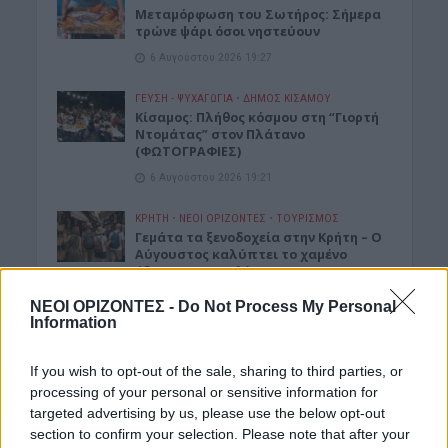
Μεταμόρφωση του Σωτήρος: Σήμερα
τρώνε ψάρι όσοι νηστεύουν
6 Αυγούστου 2026 19:27
ΓΕΎΣΗ - ΨΥΧΑΓΩΓΊΑ
•
ΔΉΜΟΣ ΚΙΣΆΜΟΥ
Κίσαμος: Πλήθος κόσμου στη “Γιορτή
Ντομάτας” στον Πλάτανο
(ΦΩΤΟΓΡΑΦΙΕΣ)
6 Αυγούστου 2026 19:21
ΚΡΗΤΗ
•
ΝΕΟΙ ΟΡΙΖΟΝΤΕΣ
•
ΤΟΥΡΙΣΜΟΣ
Γεμάτα τα ξενοδοχεία στην Κρήτη – Ο
Αύγουστος καλύπτει το χαμένο
έδαφος του Ιουλίου
6 Αυγούστου 2026 18:55
ΝΕΟΙ ΟΡΙΖΟΝΤΕΣ -
Do Not Process My Personal
Information
ΓΕΎΣΗ - ΨΥΧΑΓΩΓΊΑ
•
ΔΉΜΟΣ ΚΙΣΆΜΟΥ
Kίσαμος: Κρητική βραδιά με τον
If you wish to opt-out of the sale, sharing to third parties, or
Αντώνη Μαρτσάκη, σήμερα Πέμπτη
στην Κουκουναρά
processing of your personal or sensitive information for
targeted advertising by us, please use the below opt-out
6 Αυγούστου 2026 18:43
section to confirm your selection. Please note that after your