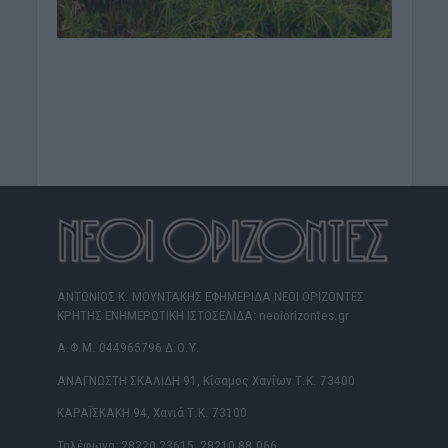
ΑΝΤΩΝΙΟΣ Κ. ΜΟΥΝΤΑΚΗΣ ΕΦΗΜΕΡΙΔΑ ΝΕΟΙ ΟΡΙΖΟΝΤΕΣ
ΚΡΗΤΗΣ ΕΝΗΜΕΡΩΤΙΚΗ ΙΣΤΟΣΕΛΙΔΑ: neoiorizontes.gr
Α.Φ.Μ. 044965796 Δ.Ο.Υ.
ΑΝΑΓΝΩΣΤΗ ΣΚΑΛΙΔΗ 91, Κίσαμος Χανίων Τ.Κ. 73400
ΚΑΡΑΪΣΚΑΚΗ 94, Χανιά Τ.Κ. 73100
Τηλέφωνα: 28220 23615, 28210 88.066