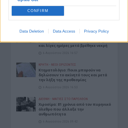
ΝΟΜΌΣ ΧΑΝΊΩΝ
Xανιά: Δίκτυο περισσότερων από 60
CONFIRM
κρηνών πόσιμου νερού
6 Αυγούστου 2026 17:03
ΝΟΜΌΣ ΧΑΝΊΩΝ
Data Deletion
Data Access
Privacy Policy
Χανιά: Την εντόπισε περιπολικό,
μεταφέρθηκε στο Αστυνομικό Τμήμα
και λίγες ημέρες μετά βρέθηκε νεκρή
6 Αυγούστου 2026 16:57
ΚΡΗΤΗ
•
ΝΕΟΙ ΟΡΙΖΟΝΤΕΣ
Κτηματολόγιο: Ποιοι μπορούν να
δηλώσουν το ακίνητό τους και μετά
την λήξη της προθεσμίας
6 Αυγούστου 2026 16:53
ΔΙΕΘΝΗ
•
ΜΑΤΙΕΣ ΣΤΟ ΠΑΡΕΛΘΟΝ
Χιροσίμα: 81 χρόνια από τον πυρηνικό
όλεθρο που άλλαξε την
ανθρωπότητα
6 Αυγούστου 2026 09:42