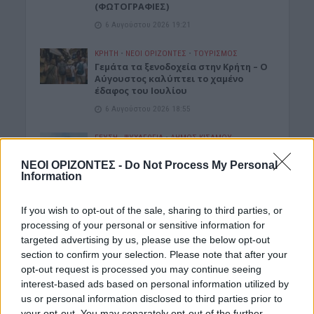
(ΦΩΤΟΓΡΑΦΙΕΣ)
6 Αυγούστου 2026 19:21
ΚΡΗΤΗ
•
ΝΕΟΙ ΟΡΙΖΟΝΤΕΣ
•
ΤΟΥΡΙΣΜΟΣ
Γεμάτα τα ξενοδοχεία στην Κρήτη – Ο
Αύγουστος καλύπτει το χαμένο
έδαφος του Ιουλίου
6 Αυγούστου 2026 18:55
ΓΕΎΣΗ - ΨΥΧΑΓΩΓΊΑ
•
ΔΉΜΟΣ ΚΙΣΆΜΟΥ
Kίσαμος: Κρητική βραδιά με τον
Αντώνη Μαρτσάκη, σήμερα Πέμπτη
ΝΕΟΙ ΟΡΙΖΟΝΤΕΣ -
Do Not Process My Personal
στην Κουκουναρά
Information
6 Αυγούστου 2026 18:43
If you wish to opt-out of the sale, sharing to third parties, or
ΓΕΎΣΗ - ΨΥΧΑΓΩΓΊΑ
•
ΚΡΗΤΗ
processing of your personal or sensitive information for
“Δύο Μαύρα Πουκάμισα”:
targeted advertising by us, please use the below opt-out
Κυκλοφόρησε το trailer της νέας
section to confirm your selection. Please note that after your
δραματικής σειράς που γυρίστηκε
opt-out request is processed you may continue seeing
στην Κρήτη
interest-based ads based on personal information utilized by
6 Αυγούστου 2026 18:35
us or personal information disclosed to third parties prior to
your opt-out. You may separately opt-out of the further