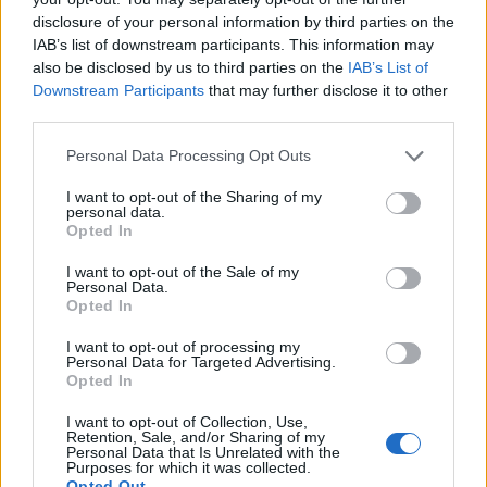
ΝΕΟΙ ΟΡΙΖΟΝΤΕΣ
•
ΝΟΜΌΣ ΧΑΝΊΩΝ
disclosure of your personal information by third parties on the
Χανιά: Αυτοψία στα έργα στον ΒΟΑΚ
IAB’s list of downstream participants. This information may
από τον υπουργό Υποδομών
also be disclosed by us to third parties on the
IAB’s List of
6 Αυγούστου 2026 17:25
Downstream Participants
that may further disclose it to other
third parties.
ΕΛΛΑΔΑ
Νέα ταυτότητα: Ποιους φορείς
Personal Data Processing Opt Outs
πρέπει να ενημερώσετε μετά την
εκδόσή της
I want to opt-out of the Sharing of my
6 Αυγούστου 2026 17:20
personal data.
Opted In
ΕΝΔΙΑΦΕΡΟΝΤΑ
Αυτά είναι τα δέντρα που βοηθούν
I want to opt-out of the Sale of my
Personal Data.
στην προστασία των σπιτιών μας
Opted In
από τις φωτιές
6 Αυγούστου 2026 17:16
I want to opt-out of processing my
Personal Data for Targeted Advertising.
ΓΕΎΣΗ - ΨΥΧΑΓΩΓΊΑ
Opted In
Σύκο: Το φρούτο με τα μυστικά που
ίσως να μην γνωρίζεις
I want to opt-out of Collection, Use,
Retention, Sale, and/or Sharing of my
6 Αυγούστου 2026 17:11
Personal Data that Is Unrelated with the
Purposes for which it was collected.
Opted Out