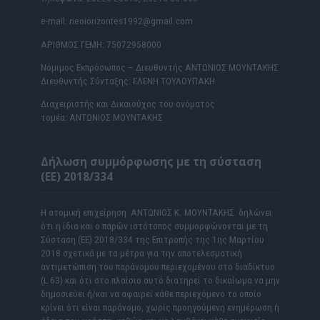
e-mail: neoiorizontes1992@gmail.com
ΑΡΙΘΜΟΣ ΓΕΜΗ: 75072958000
Νόμιμος Εκπρόσωπος – Διευθυντής ΑΝΤΩΝΙΟΣ ΜΟΥΝΤΑΚΗΣ
Διευθυντής Σύνταξης: ΕΛΕΝΗ ΤΟΥΛΟΥΠΑΚΗ
Διαχειριστής και Δικαιούχος του ονόματος
τομέα: ΑΝΤΩΝΙΟΣ ΜΟΥΝΤΑΚΗΣ
Δήλωση συμμόρφωσης με τη σύσταση
(ΕΕ) 2018/334
Η ατομική επιχείρηση ΑΝΤΩΝΙΟΣ Κ. ΜΟΥΝΤΑΚΗΣ δηλώνει
ότι η ίδια και ο παρών ιστότοπος συμμορφώνονται με τη
Σύσταση (ΕΕ) 2018/334 της Επιτροπής της 1ης Μαρτίου
2018 σχετικά με τα μέτρα για την αποτελεσματική
αντιμετώπιση του παράνομου περιεχομένου στο διαδίκτυο
(L 63) και ότι στο πλαίσιο αυτό διατηρεί το δικαίωμα να μην
δημοσιεύει ή/και να αφαιρεί κάθε περιεχόμενο το οποίο
κρίνει ότι είναι παράνομο, χωρίς προηγούμενη ενημέρωση ή