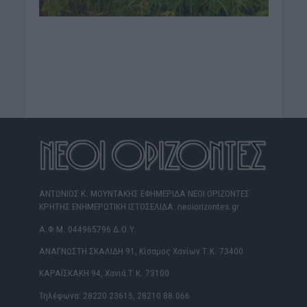
ΑΝΤΩΝΙΟΣ Κ. ΜΟΥΝΤΑΚΗΣ ΕΦΗΜΕΡΙΔΑ ΝΕΟΙ ΟΡΙΖΟΝΤΕΣ
ΚΡΗΤΗΣ ΕΝΗΜΕΡΩΤΙΚΗ ΙΣΤΟΣΕΛΙΔΑ: neoiorizontes.gr
Α.Φ.Μ. 044965796 Δ.Ο.Υ.
ΑΝΑΓΝΩΣΤΗ ΣΚΑΛΙΔΗ 91, Κίσαμος Χανίων Τ.Κ. 73400
ΚΑΡΑΪΣΚΑΚΗ 94, Χανιά Τ.Κ. 73100
Τηλέφωνα: 28220 23615, 28210 88.066