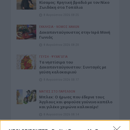
Kίσαμος: Κρητική βραδιά με τον Νίκο
Ζωιδάκη στα Τοπόλια
8 Αυγούστου 2026 08:25
ΕΚΚΛΗΣΙΑ
•
ΝΟΜΌΣ ΧΑΝΊΩΝ
Δεκαπενταύγουστος στην Ιερά Μονή
Γωνιάς
8 Αυγούστου 2026 08:20
ΓΕΎΣΗ - ΨΥΧΑΓΩΓΊΑ
Τα νηστίσιμα του
Δεκαπενταύγουστου: Συνταγές με
γεύση καλοκαιριού
8 Αυγούστου 2026 08:17
ΜΑΤΙΕΣ ΣΤΟ ΠΑΡΕΛΘΟΝ
Μπλεκ: O ήρωας που έδερνε τους
Άγγλους και φορούσε γούνινο καπέλο
και γιλέκο χειμώνα καλοκαίρι!
8 Αυγούστου 2026 08:14
ΚΡΗΤΗ