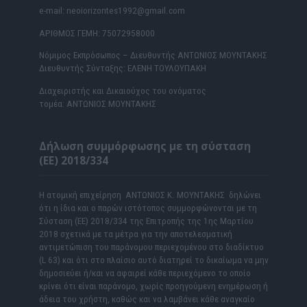
e-mail: neoiorizontes1992@gmail.com
ΑΡΙΘΜΟΣ ΓΕΜΗ: 75072958000
Νόμιμος Εκπρόσωπος – Διευθυντής ΑΝΤΩΝΙΟΣ ΜΟΥΝΤΑΚΗΣ
Διευθυντής Σύνταξης: ΕΛΕΝΗ ΤΟΥΛΟΥΠΑΚΗ
Διαχειριστής και Δικαιούχος του ονόματος
τομέα: ΑΝΤΩΝΙΟΣ ΜΟΥΝΤΑΚΗΣ
Δήλωση συμμόρφωσης με τη σύσταση
(ΕΕ) 2018/334
Η ατομική επιχείρηση ΑΝΤΩΝΙΟΣ Κ. ΜΟΥΝΤΑΚΗΣ δηλώνει
ότι η ίδια και ο παρών ιστότοπος συμμορφώνονται με τη
Σύσταση (ΕΕ) 2018/334 της Επιτροπής της 1ης Μαρτίου
2018 σχετικά με τα μέτρα για την αποτελεσματική
αντιμετώπιση του παράνομου περιεχομένου στο διαδίκτυο
(L 63) και ότι στο πλαίσιο αυτό διατηρεί το δικαίωμα να μην
δημοσιεύει ή/και να αφαιρεί κάθε περιεχόμενο το οποίο
κρίνει ότι είναι παράνομο, χωρίς προηγούμενη ενημέρωση ή
άδεια του χρήστη, καθώς και να λαμβάνει κάθε αναγκαίο