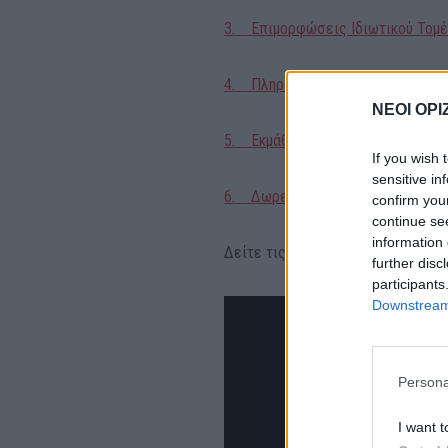
3. Επιμορφώσεις Ιδιωτικού Τομ
4. Πληροφορική εξ αποστάσεως
ΝΕΟΙ ΟΡΙ
5. Εκμάθηση Αγγλικών TIE
If you wish 
sensitive in
6. Δωρεάν εξετάσεις Αγγλικών 
confirm you
continue se
information 
Δείτε τις δομές μας!
further disc
participants
Downstream 
Persona
I want t