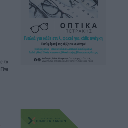
ας το
 Γίνε
ε