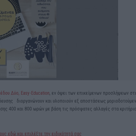
δου Δύο, Easy-Education
, εν όψει των επικείμενων προσλήψεων στ
δευσης διοργανώνουν και υλοποιούν εξ αποστάσεως μοριοδοτούμε
σης 400 και 800 ωρών με βάση τις πρόσφατες αλλαγές στα κριτήρι
ους εδώ και επιλέξτε την ειδικότητά σας