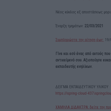
Νέος κύκλος εξ αποστάσεως μορ
Έναρξη τμημάτων:
22/03/2021
Συμπληρώστε την αίτηση έως:
19/
Γίνε και εσύ ένας από αυτούς πο
αντικείμενό σου. Αξιοποίησε ευκ
εκπαιδευτής ενηλίκων.
ΔΕΙΓΜΑ ΕΚΠΑΙΔΕΥΤΙΚΟΥ ΥΛΙΚΟΥ
https://ispring-cloud-437.isprin
ΧΑΜΗΛΑ ΔΙΔΑΚΤΡΑ: δείτε την προσ