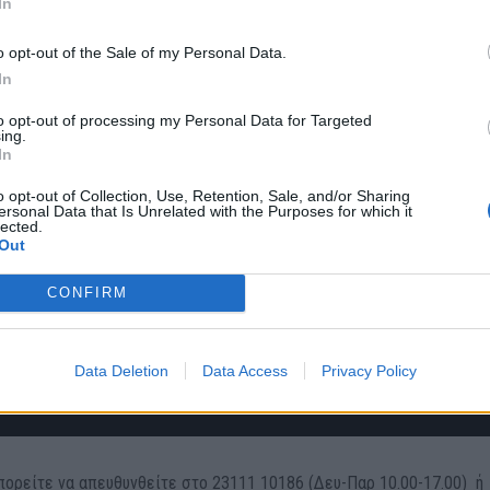
In
o opt-out of the Sale of my Personal Data.
In
to opt-out of processing my Personal Data for Targeted
ing.
In
o opt-out of Collection, Use, Retention, Sale, and/or Sharing
ersonal Data that Is Unrelated with the Purposes for which it
lected.
Out
CONFIRM
Data Deletion
Data Access
Privacy Policy
ορείτε να απευθυνθείτε στο 23111 10186 (Δευ-Παρ 10.00-17.00) ή