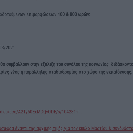
ιοδοτούμενων επιμορφώσεων 4
00 & 800 ωρών:
03/2021
υ θα συμβάλλουν στην εξέλιξη του συνόλου της κοινωνίας διδάσκοντ
αιρίες νέας ή παράλληλης σταδιοδρομίας στο χώρο της εκπαίδευσης.
gcloud.eu/acc/A2Ty50ExMDQyODE/s/104281-n…
φορά έναντι της αρχικής τιμής για τον κύκλο Μαρτίου & συνδυάστ