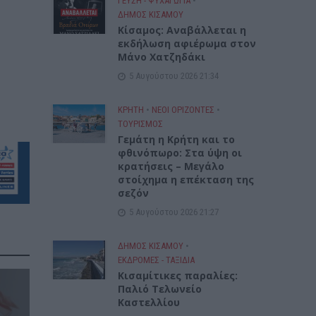
ΓΕΎΣΗ - ΨΥΧΑΓΩΓΊΑ
•
ΔΉΜΟΣ ΚΙΣΆΜΟΥ
Κίσαμος: Αναβάλλεται η
εκδήλωση αφιέρωμα στον
Μάνο Χατζηδάκι
5 Αυγούστου 2026 21:34
ΚΡΗΤΗ
•
ΝΕΟΙ ΟΡΙΖΟΝΤΕΣ
•
ΤΟΥΡΙΣΜΟΣ
Γεμάτη η Κρήτη και το
φθινόπωρο: Στα ύψη οι
κρατήσεις – Μεγάλο
στοίχημα η επέκταση της
σεζόν
5 Αυγούστου 2026 21:27
ΔΉΜΟΣ ΚΙΣΆΜΟΥ
•
ΕΚΔΡΟΜΈΣ - ΤΑΞΊΔΙΑ
Kισαμίτικες παραλίες:
Παλιό Τελωνείο
Καστελλίου