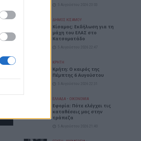
5 Αυγούστου 2026 23:03
ΔΉΜΟΣ ΚΙΣΆΜΟΥ
Κίσαμος: Εκδήλωση για τη
μάχη του ΕΛΑΣ στο
Κατσοματάδο
5 Αυγούστου 2026 22:47
ΚΡΗΤΗ
Κρήτη: Ο καιρός της
Πέμπτης 6 Αυγούστου
5 Αυγούστου 2026 22:31
ΕΛΛΑΔΑ
•
ΟΙΚΟΝΟΜΙΑ
Εφορία: Πότε ελέγχει τις
καταθέσεις μας στην
τράπεζα
5 Αυγούστου 2026 21:40