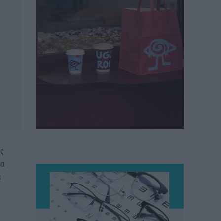
ις
να
α