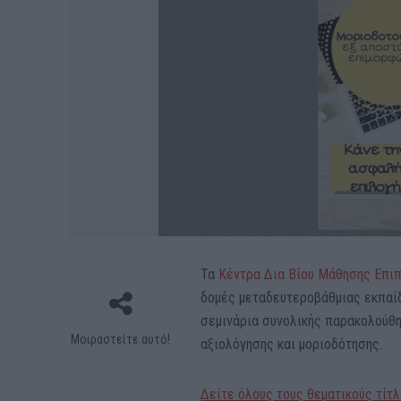
Τα
Κέντρα Δια Βίου Μάθησης Επιπέ
δομές μεταδευτεροβάθμιας εκπαί
σεμινάρια συνολικής παρακολούθη
Μοιραστείτε αυτό!
αξιολόγησης και μοριοδότησης.
Δείτε όλους τους θεματικούς τίτλ