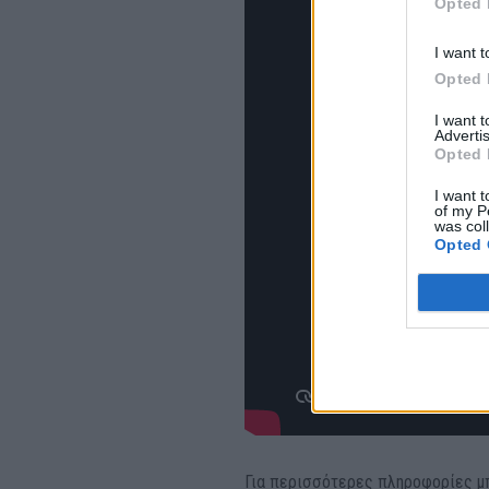
Opted 
I want t
Opted 
I want 
Advertis
Opted 
I want t
of my P
was col
Opted 
Για περισσότερες πληροφορίες μπ