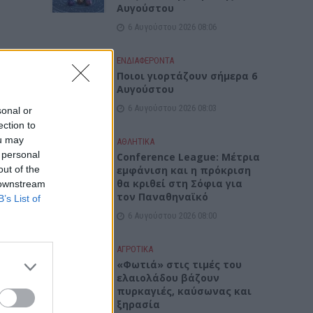
Αυγούστου
6 Αυγούστου 2026 08:06
ΕΝΔΙΑΦΕΡΟΝΤΑ
Ποιοι γιορτάζουν σήμερα 6
Αυγούστου
6 Αυγούστου 2026 08:03
sonal or
ection to
ou may
ΑΘΛΗΤΙΚΑ
 personal
Conference League: Μέτρια
out of the
εμφάνιση και η πρόκριση
θα κριθεί στη Σόφια για
 downstream
τον Παναθηναϊκό
B’s List of
6 Αυγούστου 2026 08:00
ΑΓΡΟΤΙΚΑ
«Φωτιά» στις τιμές του
ελαιολάδου βάζουν
πυρκαγιές, καύσωνας και
ξηρασία