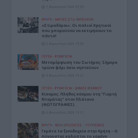
7 Αυγούστου 2026 07:39
ΚΡΗΤΗ
•
ΜΑΤΙΕΣ ΣΤΟ ΠΑΡΕΛΘΟΝ
«Στιμαδόροι»: Οι παλιοί Κρητικοί
που μπορούσαν να εκτιμήσουν τα
πάντα!
6 Αυγούστου 2026 19:30
ΓΕΎΣΗ - ΨΥΧΑΓΩΓΊΑ
Μεταμόρφωση του Σωτήρος: Σήμερα
τρώνε ψάρι όσοι νηστεύουν
6 Αυγούστου 2026 19:27
ΓΕΎΣΗ - ΨΥΧΑΓΩΓΊΑ
•
ΔΉΜΟΣ ΚΙΣΆΜΟΥ
Κίσαμος: Πλήθος κόσμου στη “Γιορτή
Ντομάτας” στον Πλάτανο
(ΦΩΤΟΓΡΑΦΙΕΣ)
6 Αυγούστου 2026 19:21
ΚΡΗΤΗ
•
ΝΕΟΙ ΟΡΙΖΟΝΤΕΣ
•
ΤΟΥΡΙΣΜΟΣ
Γεμάτα τα ξενοδοχεία στην Κρήτη – Ο
Αύγουστος καλύπτει το χαμένο