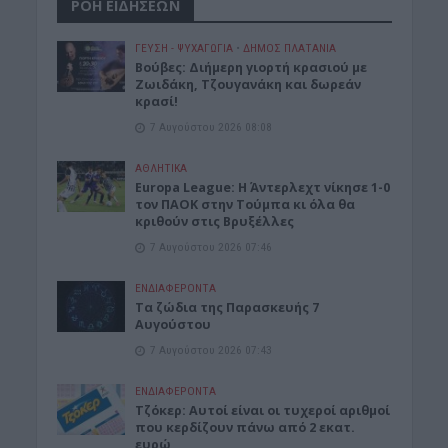
ΡΟΗ ΕΙΔΗΣΕΩΝ
ΓΕΎΣΗ - ΨΥΧΑΓΩΓΊΑ
•
ΔΉΜΟΣ ΠΛΑΤΑΝΙΆ
Βούβες: Διήμερη γιορτή κρασιού με
Ζωιδάκη, Τζουγανάκη και δωρεάν
κρασί!
7 Αυγούστου 2026 08:08
ΑΘΛΗΤΙΚΑ
Europa League: Η Άντερλεχτ νίκησε 1-0
τον ΠΑΟΚ στην Τούμπα κι όλα θα
κριθούν στις Βρυξέλλες
7 Αυγούστου 2026 07:46
ΕΝΔΙΑΦΕΡΟΝΤΑ
Tα ζώδια της Παρασκευής 7
Αυγούστου
7 Αυγούστου 2026 07:43
ΕΝΔΙΑΦΕΡΟΝΤΑ
Τζόκερ: Αυτοί είναι οι τυχεροί αριθμοί
που κερδίζουν πάνω από 2 εκατ.
ευρώ