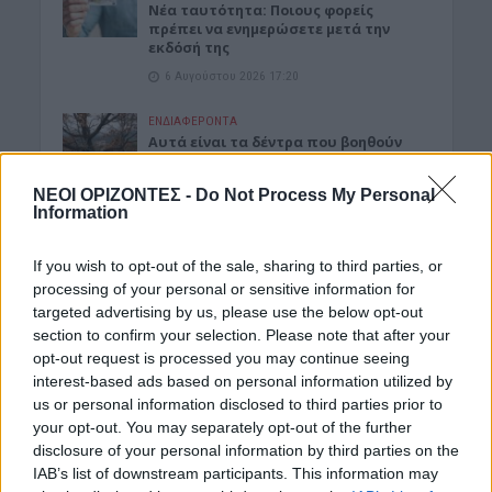
Νέα ταυτότητα: Ποιους φορείς
πρέπει να ενημερώσετε μετά την
εκδόσή της
6 Αυγούστου 2026 17:20
ΕΝΔΙΑΦΕΡΟΝΤΑ
Αυτά είναι τα δέντρα που βοηθούν
στην προστασία των σπιτιών μας
από τις φωτιές
ΝΕΟΙ ΟΡΙΖΟΝΤΕΣ -
Do Not Process My Personal
6 Αυγούστου 2026 17:16
Information
ΓΕΎΣΗ - ΨΥΧΑΓΩΓΊΑ
If you wish to opt-out of the sale, sharing to third parties, or
Σύκο: Το φρούτο με τα μυστικά που
processing of your personal or sensitive information for
ίσως να μην γνωρίζεις
targeted advertising by us, please use the below opt-out
6 Αυγούστου 2026 17:11
section to confirm your selection. Please note that after your
opt-out request is processed you may continue seeing
ΝΟΜΌΣ ΧΑΝΊΩΝ
interest-based ads based on personal information utilized by
Xανιά: Δίκτυο περισσότερων από 60
us or personal information disclosed to third parties prior to
κρηνών πόσιμου νερού
your opt-out. You may separately opt-out of the further
6 Αυγούστου 2026 17:03
disclosure of your personal information by third parties on the
IAB’s list of downstream participants. This information may
Δημοφιλή αυτή την εβδομάδα