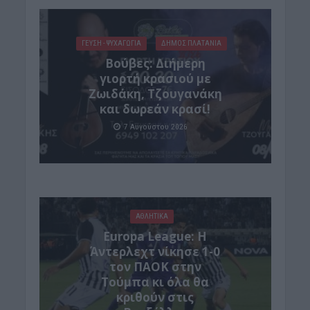
ΓΕΎΣΗ - ΨΥΧΑΓΩΓΊΑ
ΔΉΜΟΣ ΠΛΑΤΑΝΙΆ
Βούβες: Διήμερη
γιορτή κρασιού με
Ζωιδάκη, Τζουγανάκη
και δωρεάν κρασί!
7 Αυγούστου 2026
ΑΘΛΗΤΙΚΑ
Europa League: Η
Άντερλεχτ νίκησε 1-0
τον ΠΑΟΚ στην
Τούμπα κι όλα θα
κριθούν στις