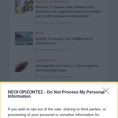
ΜΑΤΙΕΣ ΣΤΟ ΠΑΡΕΛΘΟΝ
Μπλεκ: O ήρωας που έδερνε τους
Άγγλους και φορούσε γούνινο καπέλο
και γιλέκο χειμώνα καλοκαίρι!
8 Αυγούστου 2026 08:14
ΚΡΗΤΗ
Κρήτη: O καιρός του Σαββάτου 8
Αυγούστου
8 Αυγούστου 2026 08:12
ΕΝΔΙΑΦΕΡΟΝΤΑ
Κατσαρίδα στο σπίτι – Πότε πρέπει
να ανησυχήσουμε
8 Αυγούστου 2026 08:08
Δημοφιλή αυτή την εβδομάδα
ΝΕΟΙ ΟΡΙΖΟΝΤΕΣ -
Do Not Process My Personal
Information
If you wish to opt-out of the sale, sharing to third parties, or
processing of your personal or sensitive information for