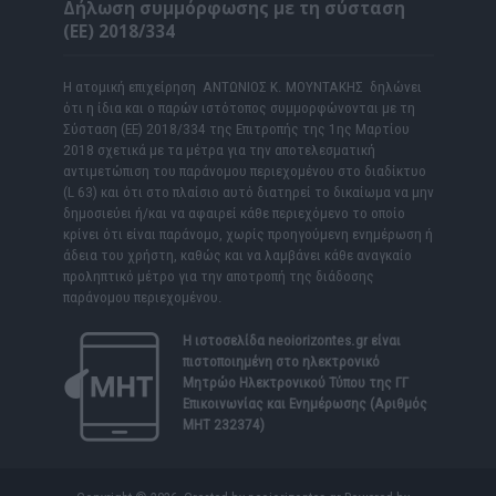
Δήλωση συμμόρφωσης με τη σύσταση
(ΕΕ) 2018/334
Η ατομική επιχείρηση ΑΝΤΩΝΙΟΣ Κ. ΜΟΥΝΤΑΚΗΣ δηλώνει
ότι η ίδια και ο παρών ιστότοπος συμμορφώνονται με τη
Σύσταση (ΕΕ) 2018/334 της Επιτροπής της 1ης Μαρτίου
2018 σχετικά με τα μέτρα για την αποτελεσματική
αντιμετώπιση του παράνομου περιεχομένου στο διαδίκτυο
(L 63) και ότι στο πλαίσιο αυτό διατηρεί το δικαίωμα να μην
δημοσιεύει ή/και να αφαιρεί κάθε περιεχόμενο το οποίο
κρίνει ότι είναι παράνομο, χωρίς προηγούμενη ενημέρωση ή
άδεια του χρήστη, καθώς και να λαμβάνει κάθε αναγκαίο
προληπτικό μέτρο για την αποτροπή της διάδοσης
παράνομου περιεχομένου.
Η ιστοσελίδα
neoiorizontes.gr
είναι
πιστοποιημένη στο ηλεκτρονικό
Μητρώο Ηλεκτρονικού Τύπου της ΓΓ
Επικοινωνίας και Ενημέρωσης (Αριθμός
ΜΗΤ 232374)