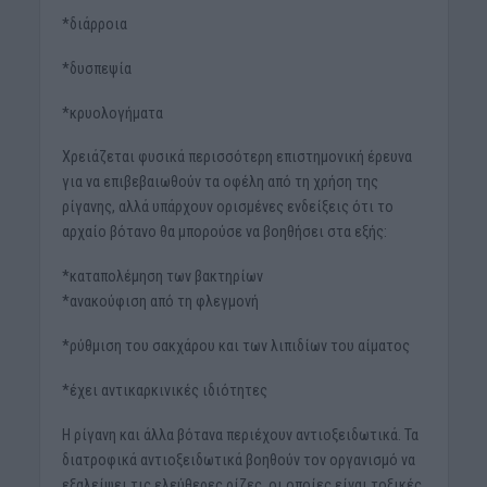
*διάρροια
*δυσπεψία
*κρυολογήματα
Χρειάζεται φυσικά περισσότερη επιστημονική έρευνα
για να επιβεβαιωθούν τα οφέλη από τη χρήση της
ρίγανης, αλλά υπάρχουν ορισμένες ενδείξεις ότι το
αρχαίο βότανο θα μπορούσε να βοηθήσει στα εξής:
*καταπολέμηση των βακτηρίων
*ανακούφιση από τη φλεγμονή
*ρύθμιση του σακχάρου και των λιπιδίων του αίματος
*έχει αντικαρκινικές ιδιότητες
Η ρίγανη και άλλα βότανα περιέχουν αντιοξειδωτικά. Τα
διατροφικά αντιοξειδωτικά βοηθούν τον οργανισμό να
εξαλείψει τις ελεύθερες ρίζες, οι οποίες είναι τοξικές