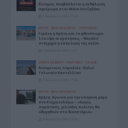
Κίσαμος: Αναβάλλεται η εκδήλωση
αφιέρωμα στον Μάνο Χατζηδάκι
5 Αυγούστου 2026 21:34
ΚΡΗΤΗ
•
ΝΕΟΙ ΟΡΙΖΟΝΤΕΣ
•
ΤΟΥΡΙΣΜΟΣ
Γεμάτη η Κρήτη και το φθινόπωρο:
Στα ύψη οι κρατήσεις – Μεγάλο
στοίχημα η επέκταση της σεζόν
5 Αυγούστου 2026 21:27
ΔΉΜΟΣ ΚΙΣΆΜΟΥ
•
ΕΚΔΡΟΜΈΣ - ΤΑΞΊΔΙΑ
Kισαμίτικες παραλίες: Παλιό
Τελωνείο Καστελλίου
5 Αυγούστου 2026 17:06
ΚΡΗΤΗ
•
ΝΕΟΙ ΟΡΙΖΟΝΤΕΣ
Kρήτη: Αγωνία για την επόμενη μέρα
στο Κτηματολόγιο – «Χωρίς
παράταση, χιλιάδες πολίτες θα
οδηγηθούν στα δικαστήρια»
5 Αυγούστου 2026 16:56