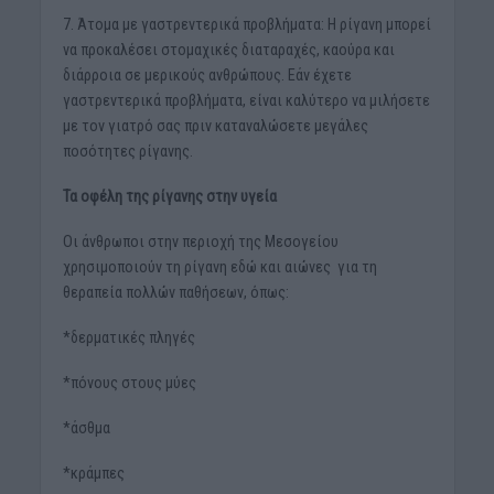
7. Άτομα με γαστρεντερικά προβλήματα: Η ρίγανη μπορεί
να προκαλέσει στομαχικές διαταραχές, καούρα και
διάρροια σε μερικούς ανθρώπους. Εάν έχετε
γαστρεντερικά προβλήματα, είναι καλύτερο να μιλήσετε
με τον γιατρό σας πριν καταναλώσετε μεγάλες
ποσότητες ρίγανης.
Τα οφέλη της ρίγανης στην υγεία
Οι άνθρωποι στην περιοχή της Μεσογείου
χρησιμοποιούν τη ρίγανη εδώ και αιώνες για τη
θεραπεία πολλών παθήσεων, όπως:
*δερματικές πληγές
*πόνους στους μύες
*άσθμα
*κράμπες