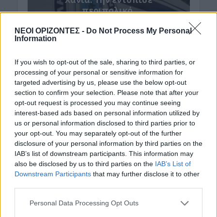
περιπολικό,
μεταφέρθηκε στο
Αστυνομικό Τμήμα και
ΝΕΟΙ ΟΡΙΖΟΝΤΕΣ -
Do Not Process My Personal
Information
λίγες ημέρες μετά
βρέθηκε νεκρή
If you wish to opt-out of the sale, sharing to third parties, or
6 Αυγούστου 2026
processing of your personal or sensitive information for
targeted advertising by us, please use the below opt-out
section to confirm your selection. Please note that after your
opt-out request is processed you may continue seeing
interest-based ads based on personal information utilized by
us or personal information disclosed to third parties prior to
ΚΡΗΤΗ
ΝΕΟΙ ΟΡΙΖΟΝΤΕΣ
your opt-out. You may separately opt-out of the further
Κτηματολόγιο: Ποιοι
disclosure of your personal information by third parties on the
μπορούν να δηλώσουν
IAB’s list of downstream participants. This information may
το ακίνητό τους και
also be disclosed by us to third parties on the
IAB’s List of
μετά την λήξη της
Downstream Participants
that may further disclose it to other
προθεσμίας
third parties.
6 Αυγούστου 2026
Personal Data Processing Opt Outs