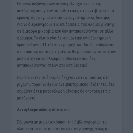
Εν μέσω αυξανόμενων ανησυχιών σχετικά με τις
ασθένειες που γίνονται ανθεκτικές στα αντιβιοτικά, οι
ερευνητές πραγματοποίησαν εργαστηριακές δοκιμές
για να διερευνήσουν τις επιδράσεις του ελαίου ρίγανης
σε διάφορα μικρόβια που δεν ανταποκρίνονται σε άλλα
φάρμακα. Το έλαιο έδειξε «σημαντική αντιβακτηριακή
δράση» έναντι 11 τέτοιων μικροβίων. Αυτό υποδηλώνει
ότι κάποιες ουσίες στη ρίγανη θα μπορούσαν να παίξουν
ρόλο στην καταπολέμηση ασθενειών που δεν
ανταποκρίνονται πλέον στα αντιβιοτικά.
Παρότι αυτές οι δοκιμές δείχνουν ότι οι ουσίες στη
ρίγανη μπορεί να έχουν αντιβακτηριακές ιδιότητες, δεν
σημαίνει ότι η κατανάλωση ρίγανης θα αποτρέψει τις
μολύνσεις.
Αντιφλεγμονώδεις ιδιότητες
Σύμφωνα με μια επισκόπηση της βιβλιογραφίας, τα
έλαια και τα συστατικά του ελαίου ρίγανης, όπως η