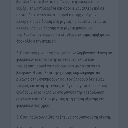
βασιλικό, τη λεβάντα, τη μέντα, το φασκόμηλο, το
θυμάρι, τη μαντζουράνα και όσοι είναι αλλεργικά σε
οποιοδήποτε από αυτά, μπορεί επίσης να έχουν
αλλεργική αντίδραση στη ρίγανη. Τα συμπτώματα μιας
αλλεργικής αντίδρασης στη ρίγανη μπορεί να
περιλαμβάνουν δερματικό εξάνθημα, κνησμό, πρήξιμο και
δυσκολία στην αναπνοή.
2. Οι έγκυες γυναίκες δεν πρέπει να λαμβάνουν ρίγανη σε
φαρμακευτικές ποσότητες γιατί τα έλαια που
περιέχουν μπορεί να φτάσουν στο μωρό και να το
βλάψουν. Η ασφάλεια της χρήσης συμπληρωμάτων
ρίγανης στην εγκυμοσύνη και τον θηλασμό δεν είναι
πλήρως κατανοητή. Γενικά, οι έγκυες γυναίκες η όσες
θηλάζουν, είναι καλό να αποφύγουν την κατανάλωση
μεγάλων ποσοτήτων ρίγανης ή τη χρήση ρίγανης για
φαρμακευτική χρήση.
3. Όσοι παίρνουν λίθιο πρέπει να αποφεύγουν τη ρίγανη.