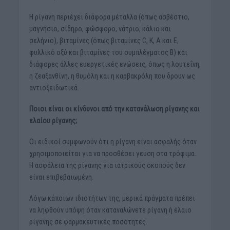
Η ρίγανη περιέχει διάφορα μέταλλα (όπως ασβέστιο,
μαγνήσιο, σίδηρο, φώσφορο, νάτριο, κάλιο και
σελήνιο), βιταμίνες (όπως βιταμίνες C, K, A και E,
φυλλικό οξύ και βιταμίνες του συμπλέγματος Β) και
διάφορες άλλες ευεργετικές ενώσεις, όπως η λουτεΐνη,
η ζεαξανθίνη, η θυμόλη και η καρβακρόλη που δρουν ως
αντιοξειδωτικά.
Ποιοι είναι οι κίνδυνοι από την κατανάλωση ρίγανης και
ελαίου ρίγανης;
Οι ειδικοί συμφωνούν ότι η ρίγανη είναι ασφαλής όταν
χρησιμοποιείται για να προσθέσει γεύση στα τρόφιμα.
Η ασφάλεια της ρίγανης για ιατρικούς σκοπούς δεν
είναι επιβεβαιωμένη.
Λόγω κάποιων ιδιοτήτων της, μερικά πράγματα πρέπει
να ληφθούν υπόψη όταν καταναλώνετε ρίγανη ή έλαιο
ρίγανης σε φαρμακευτικές ποσότητες.