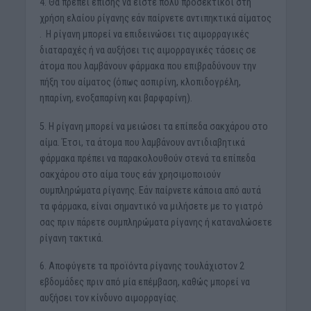
4. Θα πρέπει επίσης να είστε πολύ προσεκτικοί στη
χρήση ελαίου ρίγανης εάν παίρνετε αντιπηκτικά αίματος
. Η ρίγανη μπορεί να επιδεινώσει τις αιμορραγικές
διαταραχές ή να αυξήσει τις αιμορραγικές τάσεις σε
άτομα που λαμβάνουν φάρμακα που επιβραδύνουν την
πήξη του αίματος (όπως ασπιρίνη, κλοπιδογρέλη,
ηπαρίνη, ενοξαπαρίνη και βαρφαρίνη).
5. Η ρίγανη μπορεί να μειώσει τα επίπεδα σακχάρου στο
αίμα. Έτσι, τα άτομα που λαμβάνουν αντιδιαβητικά
φάρμακα πρέπει να παρακολουθούν στενά τα επίπεδα
σακχάρου στο αίμα τους εάν χρησιμοποιούν
συμπληρώματα ρίγανης. Εάν παίρνετε κάποια από αυτά
τα φάρμακα, είναι σημαντικό να μιλήσετε με το γιατρό
σας πριν πάρετε συμπληρώματα ρίγανης ή καταναλώσετε
ρίγανη τακτικά.
6. Αποφύγετε τα προϊόντα ρίγανης τουλάχιστον 2
εβδομάδες πριν από μία επέμβαση, καθώς μπορεί να
αυξήσει τον κίνδυνο αιμορραγίας.