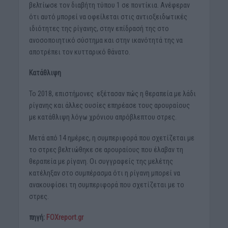
βελτίωσε τον διαβήτη τύπου 1 σε ποντίκια. Ανέφεραν
ότι αυτό μπορεί να οφείλεται στις αντιοξειδωτικές
ιδιότητες της ρίγανης, στην επίδρασή της στο
ανοσοποιητικό σύστημα και στην ικανότητά της να
αποτρέπει τον κυτταρικό θάνατο.
Κατάθλιψη
Το 2018, επιστήμονες
εξέτασαν πώς η θεραπεία με λάδι
ρίγανης και άλλες ουσίες επηρέασε τους αρουραίους
με κατάθλιψη λόγω χρόνιου απρόβλεπτου στρες.
Μετά από 14 ημέρες, η συμπεριφορά που σχετίζεται με
το στρες βελτιώθηκε σε αρουραίους που έλαβαν τη
θεραπεία με ρίγανη. Οι συγγραφείς της μελέτης
κατέληξαν στο συμπέρασμα ότι η ρίγανη μπορεί να
ανακουφίσει τη συμπεριφορά που σχετίζεται με το
στρες.
πηγή:
FOXreport.gr