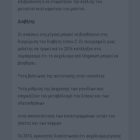
επιβράδυνση ή να σταματήσει την εξέλιξη του
μεταστατικού καρκίνου του μαστού.
Διαβήτης
Οι ενώσεις στη ρίγανη μπορεί να βοηθήσουν στη
διαχείριση του διαβήτη τύπου 2. Οι συγγραφείς μιας
μελέτης σε τρωκτικά το 2016 κατέληξαν στο
συμπέρασμα ότι το εκχύλισμα από Origanum μπορεί να
βοηθήσει:
*στη βελτίωση της αντίστασης στην ινσουλίνη
*στη ρύθμιση της έκφρασης των γονιδίων που
επηρεάζουν τον μεταβολισμό του λίπους και των
υδατανθράκων
στην αποκατάσταση των κατεστραμμένων ιστών του
ήπατος και των νεφρών
Το 2015, ερευνητές διαπίστωσαν ότι εκχύλισμα ρίγανης