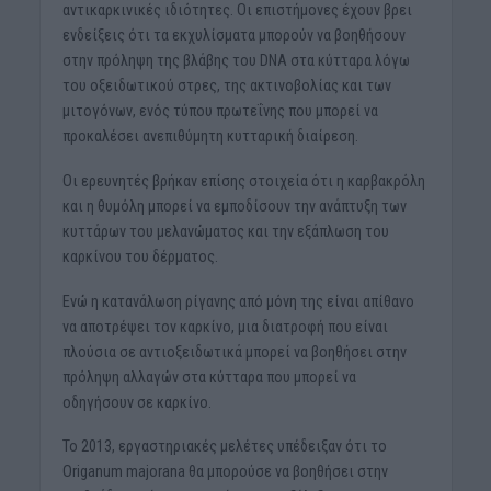
αντικαρκινικές ιδιότητες. Οι επιστήμονες έχουν βρει
ενδείξεις ότι τα εκχυλίσματα μπορούν να βοηθήσουν
στην πρόληψη της βλάβης του DNA στα κύτταρα λόγω
του οξειδωτικού στρες, της ακτινοβολίας και των
μιτογόνων, ενός τύπου πρωτεΐνης που μπορεί να
προκαλέσει ανεπιθύμητη κυτταρική διαίρεση.
Οι ερευνητές βρήκαν επίσης στοιχεία ότι η καρβακρόλη
και η θυμόλη μπορεί να εμποδίσουν την ανάπτυξη των
κυττάρων του μελανώματος και την εξάπλωση του
καρκίνου του δέρματος.
Ενώ η κατανάλωση ρίγανης από μόνη της είναι απίθανο
να αποτρέψει τον καρκίνο, μια διατροφή που είναι
πλούσια σε αντιοξειδωτικά μπορεί να βοηθήσει στην
πρόληψη αλλαγών στα κύτταρα που μπορεί να
οδηγήσουν σε καρκίνο.
Το 2013, εργαστηριακές μελέτες υπέδειξαν ότι το
Origanum majorana θα μπορούσε να βοηθήσει στην