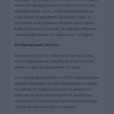
ουσίες που προέρχονται από φυσικές διεργασίες και
περιβαλλοντικές πιέσεις. Η συσσώρευση ελεύθερων
ριζών μπορεί να προκαλέσει οξειδωτικό στρες. Το
οξειδωτικό στρες μπορεί να οδηγήσει σε κυτταρική
βλάβη που μπορεί να οδηγήσει σε διάφορες ασθένειες,
συμπεριλαμβανομένου του καρκίνου και του διαβήτη.
Αντιβακτηριδιακές ιδιότητες
Τα κύρια συστατικά του αιθέριου ελαίου της ρίγανης
είναι η καρβακρόλη και η θυμόλη. Αυτά τα συστατικά
μπορεί να έχουν αντιμικροβιακές ιδιότητες.
Σε μια εργαστηριακή μελέτη του 2019, η καρβακρόλη και
η θυμόλη απέτρεψαν την ανάπτυξη διαφόρων στελεχών
του βακτηρίου Staphyloccus aureus (S. aureus) στο
κρέας και τα γαλακτοκομικά προϊόντα, γεγονός που
υποδηλώνει ότι θα μπορούσε να βοηθήσει στον έλεγχο
της βακτηριακής ανάπτυξης στα τρόφιμα.