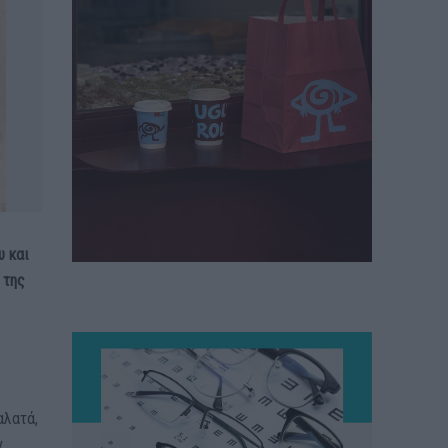
υ και
 της
αλατά,
ν