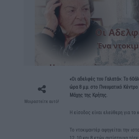
«Οι αδελφές του Γαλατά»: Το 60άλ
ώρα 8 μ.μ. στο Πνευματικό Κέντρ
Μάχης της Κρήτης.
Μοιραστείτε αυτό!
Η είσοδος είναι ελεύθερη για το 
Το ντοκιμαντέρ αφηγείται την ισ
12, 10 και 8 ετών αντίστοιχα τό