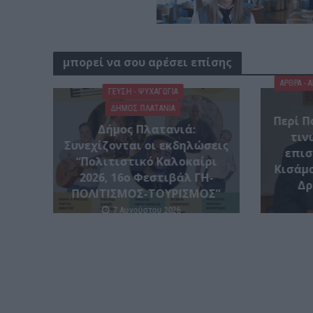
μπορεί να σου αρέσει επίσης
ΑΡΘΡΑ - 
ΓΕΎΣΗ - ΨΥΧΑΓΩΓΊΑ
ΔΉΜΟΣ ΠΛΑΤΑΝΙΆ
Περί Π
Δήμος Πλατανιά:
τιν
Συνεχίζονται οι εκδηλώσεις
επισ
“Πολιτιστικό Καλοκαίρι
Κισάμο
2026, 16ο Φεστιβάλ ΓΗ-
Δρ
ΠΟΛΙΤΙΣΜΟΣ-ΤΟΥΡΙΣΜΟΣ”
7 Αυγούστου 2026