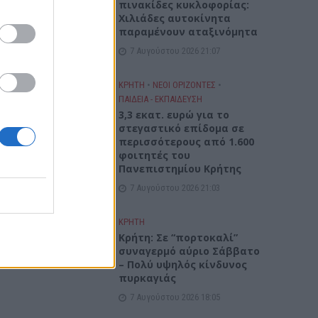
πινακίδες κυκλοφορίας:
Χιλιάδες αυτοκίνητα
παραμένουν αταξινόμητα
7 Αυγούστου 2026 21:07
ΚΡΗΤΗ
•
ΝΕΟΙ ΟΡΙΖΟΝΤΕΣ
•
ΠΑΙΔΕΙΑ - ΕΚΠΑΙΔΕΥΣΗ
3,3 εκατ. ευρώ για το
στεγαστικό επίδομα σε
περισσότερους από 1.600
φοιτητές του
Πανεπιστημίου Κρήτης
7 Αυγούστου 2026 21:03
ΚΡΗΤΗ
Κρήτη: Σε “πορτοκαλί”
συναγερμό αύριο Σάββατο
– Πολύ υψηλός κίνδυνος
πυρκαγιάς
7 Αυγούστου 2026 18:05