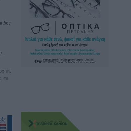
λπίδες
ς
ή.
ος της
ει το