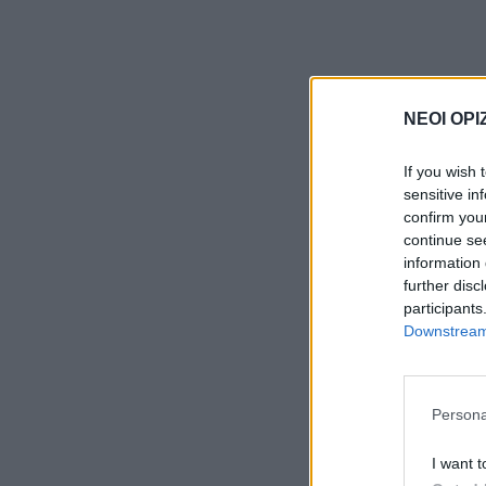
ΝΕΟΙ ΟΡΙ
If you wish 
sensitive in
confirm you
continue se
information 
further disc
participants
Downstream 
Persona
I want t