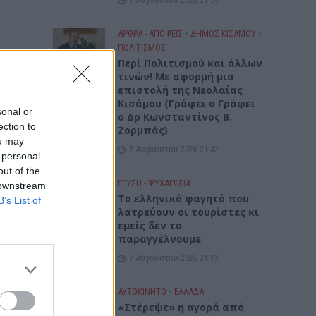
ΑΡΘΡΑ - ΑΠΟΨΕΙΣ
•
ΔΉΜΟΣ ΚΙΣΆΜΟΥ
•
ΠΟΛΙΤΙΣΜΟΣ
Περί Πολιτισμού και άλλων
τινών! Mε αφορμή μια
επιστολή της Νεολαίας
Κισάμου (Γράφει ο Γράφει
sonal or
ο Δρ Κωνσταντίνος Β.
ection to
Ζορμπάς)
ou may
7 Αυγούστου 2026 21:42
 personal
out of the
ΓΕΎΣΗ - ΨΥΧΑΓΩΓΊΑ
 downstream
Το ελληνικό φαγητό που
B’s List of
λατρεύουν οι τουρίστες κι
εμείς δεν το
παραγγέλνουμε
7 Αυγούστου 2026 21:13
ΑΥΤΟΚΙΝΗΤΟ
•
ΕΛΛΑΔΑ
«Στέρεψε» η αγορά από