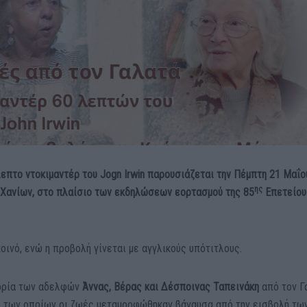
επτο ντοκιμαντέρ του Jogn Irwin παρουσιάζεται την Πέμπτη 21 Μαΐο
ης
ο Χανίων, στο πλαίσιο των εκδηλώσεων εορτασμού της 85
Επετείου
κοινό, ενώ η προβολή γίνεται με αγγλικούς υπότιτλους.
τορία των αδελφών
Άννας, Βέρας και Δέσποινας Ταπεινάκη
από τον Γ
τε, των οποίων οι ζωές μεταμορφώθηκαν βάναυσα από την εισβολή τω