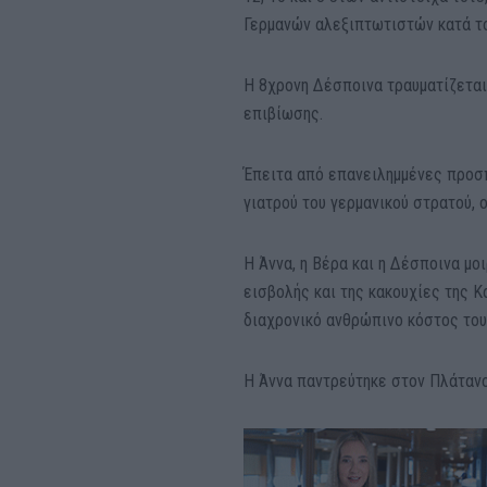
Γερμανών αλεξιπτωτιστών κατά το
Η 8χρονη Δέσποινα τραυματίζεται
επιβίωσης.
Έπειτα από επανειλημμένες προσ
γιατρού του γερμανικού στρατού, 
Η Άννα, η Βέρα και η Δέσποινα μο
εισβολής και της κακουχίες της Κ
διαχρονικό ανθρώπινο κόστος του
Η Άννα παντρεύτηκε στον Πλάταν