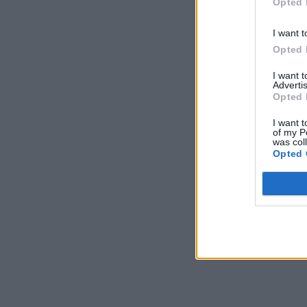
Opted 
I want t
Opted 
I want 
Advertis
Opted 
I want t
of my P
was col
Opted 