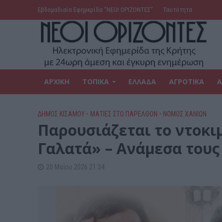
Εβδομαδιαία Εφημερίδα ‘’ΝΕΟΙ ΟΡΙΖΟΝΤΕΣ’’
Ταυτότητα
ΑΡΧΙΚΗ
ΤΟΠΙΚΑ
ΕΛΛΑΔΑ
ΑΓΡΟΤΙΚΑ
Α
ΔΉΜΟΣ ΚΙΣΆΜΟΥ
•
ΜΑΤΙΕΣ ΣΤΟ ΠΑΡΕΛΘΟΝ
•
ΝΟΜΌΣ ΧΑΝΊΩΝ
Παρουσιάζεται το ντοκι
Γαλατά» – Ανάμεσα τους
20 Μαΐου 2026 21:34