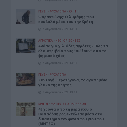
ΓΕΎΣΗ - ΨΥΧΑΓΩΓΊΑ
•
ΚΡΗΤΗ
Ψαραντώνης: Ο λυράρης που
κουβαλά μέσα του την Κρήτη
7 Αυγούστου 2026 13:51
ΑΓΡΟΤΙΚΑ
•
ΝΕΟΙ ΟΡΙΖΟΝΤΕΣ
Ανάσα για χιλιάδες αγρότες – Πώς τα
ελαιοτριβεία τούς “σώζουν” από το
ψηφιακό χάος
7 Αυγούστου 2026 13:30
ΓΕΎΣΗ - ΨΥΧΑΓΩΓΊΑ
Συνταγή: Ξεροτήγανα, το αγαπημένο
γλυκό της Κρήτης
7 Αυγούστου 2026 13:11
ΚΡΗΤΗ
•
ΜΑΤΙΕΣ ΣΤΟ ΠΑΡΕΛΘΟΝ
43 χρόνια από τη μέρα που ο
Παπαδόσηφος εκτέλεσε μέσα στο
δικαστήριο τον φονιά του γιου του
(ΒΙΝΤΕΟ)