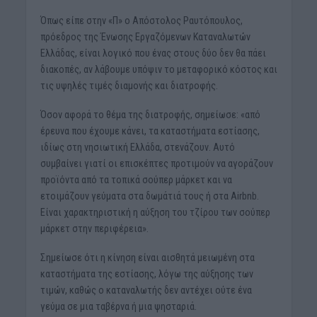
Όπως είπε στην «Π» ο Απόστολος Ραυτόπουλος,
πρόεδρος της Ένωσης Εργαζόμενων Καταναλωτών
Ελλάδας, είναι λογικό που ένας στους δύο δεν θα πάει
διακοπές, αν λάβουμε υπόψιν το μεταφορικό κόστος και
τις υψηλές τιμές διαμονής και διατροφής.
Όσον αφορά το θέμα της διατροφής, σημείωσε: «από
έρευνα που έχουμε κάνει, τα καταστήματα εστίασης,
ιδίως στη νησιωτική Ελλάδα, στενάζουν. Αυτό
συμβαίνει γιατί οι επισκέπτες προτιμούν να αγοράζουν
προϊόντα από τα τοπικά σούπερ μάρκετ και να
ετοιμάζουν γεύματα στα δωμάτιά τους ή στα Airbnb.
Είναι χαρακτηριστική η αύξηση του τζίρου των σούπερ
μάρκετ στην περιφέρεια».
Σημείωσε ότι η κίνηση είναι αισθητά μειωμένη στα
καταστήματα της εστίασης, λόγω της αύξησης των
τιμών, καθώς ο καταναλωτής δεν αντέχει ούτε ένα
γεύμα σε μια ταβέρνα ή μια ψησταριά.