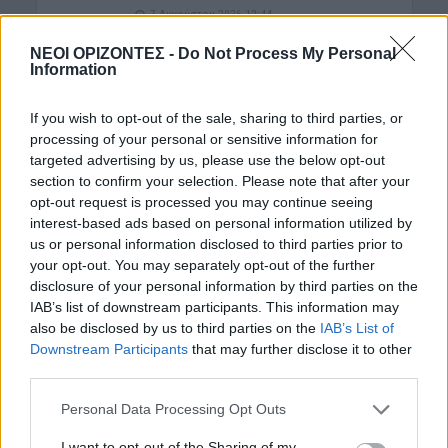
7 Αυγούστου 2026 12:44
ΝΕΟΙ ΟΡΙΖΟΝΤΕΣ -
Do Not Process My Personal
ΝΟΜΌΣ ΧΑΝΊΩΝ
•
ΠΟΛΙΤΙΚΗ
Information
Xανιά: Επίσκεψη της Σέβης Βολουδάκη
στην Πυροσβεστική Υπηρεσία
If you wish to opt-out of the sale, sharing to third parties, or
7 Αυγούστου 2026 12:41
processing of your personal or sensitive information for
ΚΡΗΤΗ
•
ΤΟΥΡΙΣΜΟΣ
targeted advertising by us, please use the below opt-out
Κρήτη: Τουριστική «έκρηξη» με
section to confirm your selection. Please note that after your
εργαζόμενους στα όριά τους – Οι
opt-out request is processed you may continue seeing
καταγγελίες για ελλείψεις, πίεση και
interest-based ads based on personal information utilized by
ωράρια
us or personal information disclosed to third parties prior to
7 Αυγούστου 2026 12:14
your opt-out. You may separately opt-out of the further
disclosure of your personal information by third parties on the
ΕΚΚΛΗΣΙΑ
•
ΕΛΛΑΔΑ
IAB’s list of downstream participants. This information may
7η Αυγούστου 626 μ.Χ.: Η νύχτα που
also be disclosed by us to third parties on the
IAB’s List of
“γεννήθηκε” ο Ακάθιστος Ύμνος στην
Κωνσταντινούπολη
Downstream Participants
that may further disclose it to other
third parties.
7 Αυγούστου 2026 12:06
Personal Data Processing Opt Outs
ΝΟΜΌΣ ΧΑΝΊΩΝ
Χανιά: Ξάπλωσε να κάνει
I want to opt-out of the Sharing of my