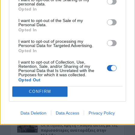
ηλιοθεραπεία και πέθανε!
personal data.
Opted In
7 Αυγούστου 2026 12:04
I want to opt-out of the Sale of my
ΓΕΎΣΗ - ΨΥΧΑΓΩΓΊΑ
•
ΝΟΜΌΣ ΧΑΝΊΩΝ
Personal Data.
Χανιά: Η παράσταση «Ο Σώζων
Opted In
Εαυτόν Σωθήτω» στο Θέατρο
Ανατολικής Τάφρου
I want to opt-out of processing my
7 Αυγούστου 2026 12:02
Personal Data for Targeted Advertising.
Opted In
ΓΕΎΣΗ - ΨΥΧΑΓΩΓΊΑ
•
ΝΟΜΌΣ ΧΑΝΊΩΝ
I want to opt-out of Collection, Use,
Xανιά: Παράσταση Καραγκιόζη στο
Retention, Sale, and/or Sharing of my
Αμφιθέατρο Λενταριανών
Personal Data that Is Unrelated with the
Purposes for which it was collected.
7 Αυγούστου 2026 11:50
Opted Out
ΚΡΗΤΗ
CONFIRM
Κρήτη: Εξιχνιάστηκαν οι εμπρησμοί –
Ταυτοποιήθηκαν δύο άνδρες
7 Αυγούστου 2026 11:45
Data Deletion
Data Access
Privacy Policy
ΕΚΔΡΟΜΈΣ - ΤΑΞΊΔΙΑ
•
ΕΝΔΙΑΦΕΡΟΝΤΑ
•
ΚΡΗΤΗ
Οι πτήσεις Κρήτη – Αθήνα αυτές με τις
περισσότερες αναταράξεις στην