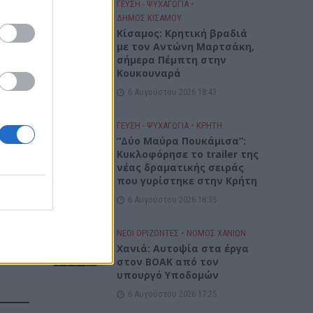
ΓΕΎΣΗ - ΨΥΧΑΓΩΓΊΑ
•
ΔΉΜΟΣ ΚΙΣΆΜΟΥ
Kίσαμος: Κρητική βραδιά
με τον Αντώνη Μαρτσάκη,
σήμερα Πέμπτη στην
Κουκουναρά
6 Αυγούστου 2026 18:43
ΓΕΎΣΗ - ΨΥΧΑΓΩΓΊΑ
•
ΚΡΗΤΗ
“Δύο Μαύρα Πουκάμισα”:
Κυκλοφόρησε το trailer της
νέας δραματικής σειράς
που γυρίστηκε στην Κρήτη
6 Αυγούστου 2026 18:35
ΝΕΟΙ ΟΡΙΖΟΝΤΕΣ
•
ΝΟΜΌΣ ΧΑΝΊΩΝ
Χανιά: Αυτοψία στα έργα
στον ΒΟΑΚ από τον
υπουργό Υποδομών
6 Αυγούστου 2026 17:25