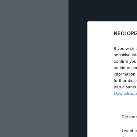
ΝΕΟΙ ΟΡΙ
If you wish 
sensitive in
confirm you
continue se
information 
further disc
participants
Downstream 
Persona
I want t