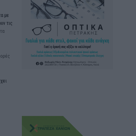
τα με
υν τις
στα
φορές
ύχει