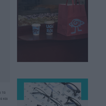
ι τα
α και