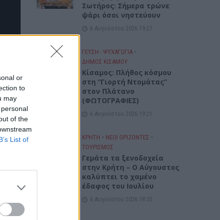
Σωτήρος: Σήμερα τρώνε
ψάρι όσοι νηστεύουν
6 Αυγούστου 2026 19:27
ΓΕΎΣΗ - ΨΥΧΑΓΩΓΊΑ
•
ΔΉΜΟΣ ΚΙΣΆΜΟΥ
Κίσαμος: Πλήθος κόσμου
sonal or
στη “Γιορτή Ντομάτας”
ection to
στον Πλάτανο
ou may
(ΦΩΤΟΓΡΑΦΙΕΣ)
 personal
6 Αυγούστου 2026 19:21
out of the
 downstream
ΚΡΗΤΗ
•
ΝΕΟΙ ΟΡΙΖΟΝΤΕΣ
•
B’s List of
ΤΟΥΡΙΣΜΟΣ
Γεμάτα τα ξενοδοχεία
στην Κρήτη – Ο Αύγουστος
καλύπτει το χαμένο
έδαφος του Ιουλίου
6 Αυγούστου 2026 18:55