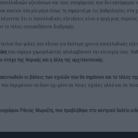
πανελλαδικών εξετάσεων και τους υποψήφιους που δεν κατάφεραν 
και εκείνοι που μία μέρα όπως τη σημερινή με τις βαθμολογίες στα 
 λέγοντας ότι οι πανελλαδικές εξετάσεις είναι η αρχή μιας πορείας
ν το τέλος οποιασδήποτε διαδρομής.
στειλαν δυο φίλες που έδιναν για δεύτερη χρονιά πανελλαδικές εξε
άκη
που σήμερα χαμογελώντας απολαμβάνουν την επιτυχία τους. Κ
ο στόχο της Νομικής και η άλλη της αρχιτεκτονικής.
νακοινωθούν οι βάσεις των σχολών που θα σημάνουν και το τέλος τη
 που περιμένουν να δουν όχι μόνο σε ποιες σχολές αλλά και σε ποι
ιογράφου Ράνιας Μωραΐτη, που προβλήθηκε στο κεντρικό δελτίο ει