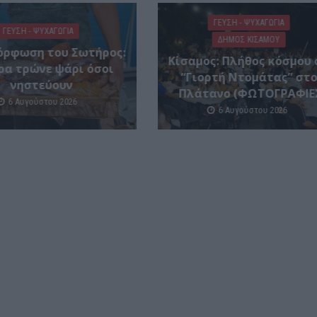
ΓΕΎΣΗ - ΨΥΧΑΓΩΓΊΑ
ΓΕΎΣΗ - ΨΥΧΑΓΩΓΊΑ
ΔΉΜΟΣ ΚΙΣΆΜΟΥ
ρφωση του Σωτήρος:
Κίσαμος: Πλήθος κόσμου 
ρα τρώνε ψάρι όσοι
“Γιορτή Ντομάτας” στ
νηστεύουν
Πλάτανο (ΦΩΤΟΓΡΑΦΙΕ
6 Αυγούστου 2026
6 Αυγούστου 2026