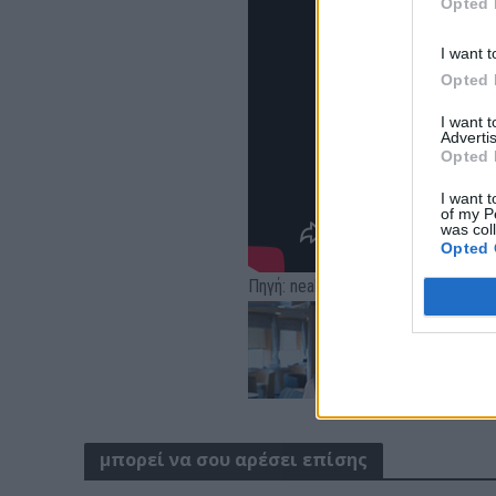
Opted 
I want t
Opted 
I want 
Advertis
Opted 
I want t
of my P
was col
Opted 
Πηγή: neakriti.gr
μπορεί να σου αρέσει επίσης