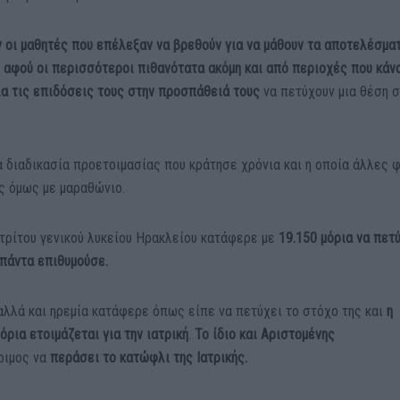
ν οι μαθητές που επέλεξαν να βρεθούν για να μάθουν τα αποτελέσμα
 αφού οι περισσότεροι πιθανότατα ακόμη και από περιοχές που κάνο
α τις επιδόσεις τους στην προσπάθειά τους
να πετύχουν μια θέση 
ία διαδικασία προετοιμασίας που κράτησε χρόνια και η οποία άλλες 
ς όμως με μαραθώνιο.
τρίτου γενικού λυκείου Ηρακλείου κατάφερε με
19.150 μόρια να πετ
 πάντα επιθυμούσε.
λλά και ηρεμία κατάφερε όπως είπε να πετύχει το στόχο της και
η
μόρια
ετοιμάζεται για την ιατρική
.
Το ίδιο
και Αριστομένης
οιμος να
περάσει το κατώφλι της Ιατρικής.