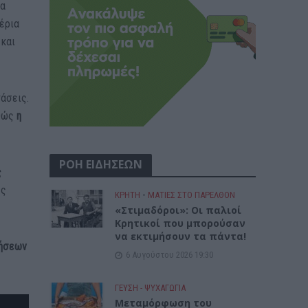
να
χέρια
 και
τάσεις.
αθώς
η
ΡΟΗ ΕΙΔΗΣΕΩΝ
ς
ες
ΚΡΗΤΗ
•
ΜΑΤΙΕΣ ΣΤΟ ΠΑΡΕΛΘΟΝ
«Στιμαδόροι»: Οι παλιοί
Κρητικοί που μπορούσαν
να εκτιμήσουν τα πάντα!
δήσεων
6 Αυγούστου 2026 19:30
ΓΕΎΣΗ - ΨΥΧΑΓΩΓΊΑ
Μεταμόρφωση του