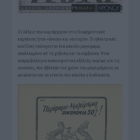
Οι λέξεις που κυριάρχησαν στις διαφημιστικές
καμπάνιες ήταν «άνεση» και «ευτυχία». Οι ηλεκτρικές
κουζίνες υπόσχονταν ένα εύκολο μαγείρεμα,
απαλλαγμένο απ’ τη χόβολη και τα κάρβουνα. Ήταν
αναμφίβολα μια ανακουφιστική εξέλιξη, κυρίως για τις
γυναίκες, που έβλεπαν τον χρόνο του μαγειρέματος να
μειώνεται και να γίνεται πιο εύκολη η διαδικασία….