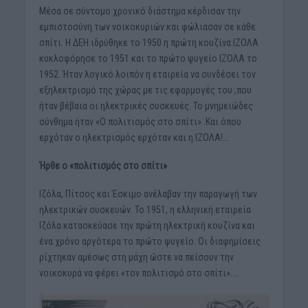
Μέσα σε σύντομο χρονικό διάστημα κέρδισαν την
εμπιστοσύνη των νοικοκυριών και φώλιασαν σε κάθε
σπίτι. Η ΔΕΗ ιδρύθηκε το 1950 η πρώτη κουζίνα ΙΖΟΛΑ
κυκλοφόρησε το 1951 και το πρώτο ψυγείο ΙΖΟΛΑ το
1952. Ήταν λογικό λοιπόν η εταιρεία να συνδέσει τον
εξηλεκτρισμό της χώρας με τις εφαρμογές του ,που
ήταν βέβαια οι ηλεκτρικές συσκευές. Το μνημειώδες
σύνθημα ήταν «Ο πολιτισμός στο σπίτι» .Και όπου
ερχόταν ο ηλεκτρισμός ερχόταν και η ΙΖΟΛΑ!…
Ήρθε ο «πολιτισμός στο σπίτι»
Ιζόλα, Πίτσος και Έσκιμο ανέλαβαν την παραγωγή των
ηλεκτρικών συσκευών. Το 1951, η ελληνική εταιρεία
Ιζόλα κατασκεύασε την πρώτη ηλεκτρική κουζίνα και
ένα χρόνο αργότερα το πρώτο ψυγείο. Οι διαφημίσεις
ρίχτηκαν αμέσως στη μάχη ώστε να πείσουν την
νοικοκυρά να φέρει «τον πολιτισμό στο σπίτι»….