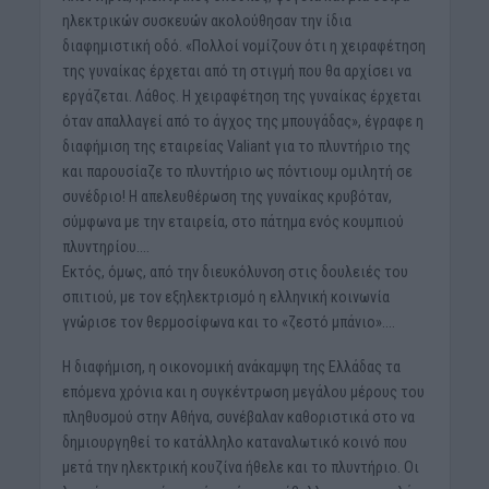
ηλεκτρικών συσκευών ακολούθησαν την ίδια
διαφημιστική οδό. «Πολλοί νομίζουν ότι η χειραφέτηση
της γυναίκας έρχεται από τη στιγμή που θα αρχίσει να
εργάζεται. Λάθος. Η χειραφέτηση της γυναίκας έρχεται
όταν απαλλαγεί από το άγχος της μπουγάδας», έγραφε η
διαφήμιση της εταιρείας Valiant για το πλυντήριο της
και παρουσίαζε το πλυντήριο ως πόντιουμ ομιλητή σε
συνέδριο! Η απελευθέρωση της γυναίκας κρυβόταν,
σύμφωνα με την εταιρεία, στο πάτημα ενός κουμπιού
πλυντηρίου….
Εκτός, όμως, από την διευκόλυνση στις δουλειές του
σπιτιού, με τον εξηλεκτρισμό η ελληνική κοινωνία
γνώρισε τον θερμοσίφωνα και το «ζεστό μπάνιο»….
Η διαφήμιση, η οικονομική ανάκαμψη της Ελλάδας τα
επόμενα χρόνια και η συγκέντρωση μεγάλου μέρους του
πληθυσμού στην Αθήνα, συνέβαλαν καθοριστικά στο να
δημιουργηθεί το κατάλληλο καταναλωτικό κοινό που
μετά την ηλεκτρική κουζίνα ήθελε και το πλυντήριο. Οι