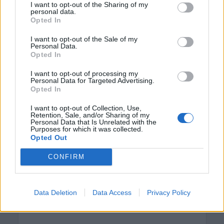
Χαρτζουλάκη)
I want to opt-out of the Sharing of my
personal data.
10 Αυγούστου 2026
Opted In
I want to opt-out of the Sale of my
Personal Data.
Opted In
I want to opt-out of processing my
Personal Data for Targeted Advertising.
Opted In
ΝΟΜΌΣ ΧΑΝΊΩΝ
Χανιά: Μάχη με τα
I want to opt-out of Collection, Use,
κύματα για τη
Retention, Sale, and/or Sharing of my
Personal Data that Is Unrelated with the
διάσωση γυναίκας
Purposes for which it was collected.
στον Καβρό –
Opted Out
Συγκλονιστικό βίντεο
CONFIRM
10 Αυγούστου 2026
Data Deletion
Data Access
Privacy Policy