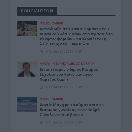
ΡΟΗ ΕΙΔΗΣΕΩΝ
ΝΟΜΌΣ ΧΑΝΊΩΝ
Καταδίωξη στα Χανιά: Κομάντο του
Λιμενικού «έπιασαν» στα πράσα δύο
κλέφτες ψαριών – Υπολογίζεται η
λεία τους στα… 860 κιλά!
10 Αυγούστου 2026 19:55
ΑΡΘΡΑ - ΑΠΟΨΕΙΣ
•
ΔΉΜΟΣ ΚΙΣΆΜΟΥ
Είναι έτοιμος ο δήμος Κισάμου;
(Σχόλιο του Κωνσταντίνου
Χαρτζουλάκη)
10 Αυγούστου 2026 18:19
ΝΟΜΌΣ ΧΑΝΊΩΝ
Χανιά: Μάχη με τα κύματα για τη
διάσωση γυναίκας στον Καβρό –
Συγκλονιστικό βίντεο
10 Αυγούστου 2026 17:25