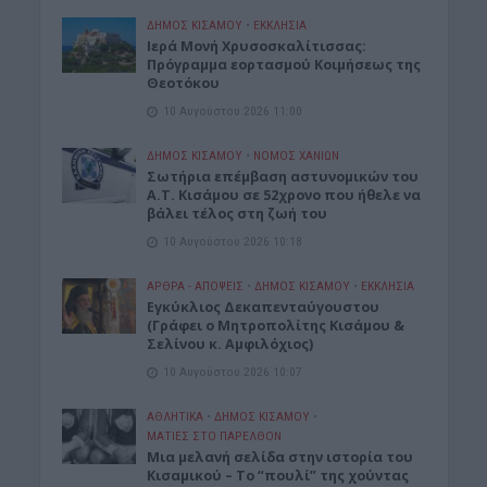
ΔΉΜΟΣ ΚΙΣΆΜΟΥ
•
ΕΚΚΛΗΣΙΑ
Ιερά Μονή Χρυσοσκαλίτισσας:
Πρόγραμμα εορτασμού Κοιμήσεως της
Θεοτόκου
10 Αυγούστου 2026 11:00
ΔΉΜΟΣ ΚΙΣΆΜΟΥ
•
ΝΟΜΌΣ ΧΑΝΊΩΝ
Σωτήρια επέμβαση αστυνομικών του
Α.Τ. Κισάμου σε 52χρονο που ήθελε να
βάλει τέλος στη ζωή του
10 Αυγούστου 2026 10:18
ΑΡΘΡΑ - ΑΠΟΨΕΙΣ
•
ΔΉΜΟΣ ΚΙΣΆΜΟΥ
•
ΕΚΚΛΗΣΙΑ
Εγκύκλιος Δεκαπενταύγουστου
(Γράφει ο Μητροπολίτης Κισάμου &
Σελίνου κ. Αμφιλόχιος)
10 Αυγούστου 2026 10:07
ΑΘΛΗΤΙΚΑ
•
ΔΉΜΟΣ ΚΙΣΆΜΟΥ
•
ΜΑΤΙΕΣ ΣΤΟ ΠΑΡΕΛΘΟΝ
Μια μελανή σελίδα στην ιστορία του
Κισαμικού – Το “πουλί” της χούντας