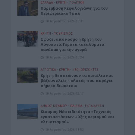
ΕΛΛΑΔΑ
•
ΚΡΗΤΗ
•
ΠΟΛΙΤΙΚΗ
Παρέμβαση Κεφαλογιάννη για τον
Περιφερειακό Τύπο
10 Αυγούστου 2026 15:31
ΚΡΗΤΗ
•
ΤΟΥΡΙΣΜΟΣ
Σφύζει από κόσμο η Κρήτη τον
Αύγουστο: Γεμάτα καταλύματα
«ανάσα» για την αγορά
10 Αυγούστου 2026 15:24
ΑΓΡΟΤΙΚΑ
•
ΚΡΗΤΗ
•
ΝΕΟΙ ΟΡΙΖΟΝΤΕΣ
Κρήτη: Ξεπατώνουν τα αμπέλια και
βάζουν ελιές – «Αυτός που παράγει
σήμερα διώκεται»
10 Αυγούστου 2026 12:17
ΔΉΜΟΣ ΚΙΣΆΜΟΥ
•
ΠΑΙΔΕΙΑ - ΕΚΠΑΙΔΕΥΣΗ
Κίσαμος: Νέα ειδικότητα «Τεχνικός
εγκαταστάσεων ψύξης αερισμού και
κλιματισμού»
10 Αυγούστου 2026 11:52