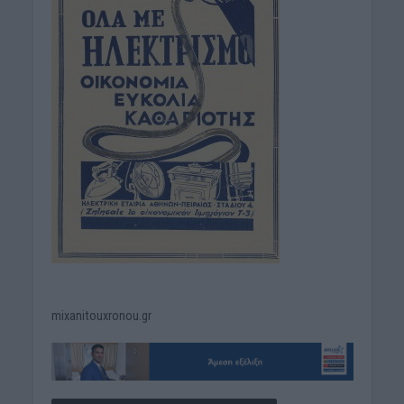
mixanitouxronou.gr