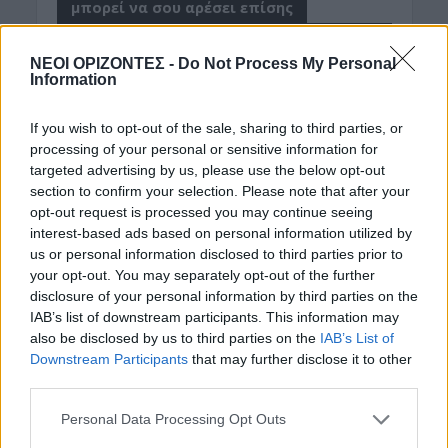
μπορεί να σου αρέσει επίσης
ΝΟΜΌΣ ΧΑΝΊΩΝ
ΝΕΟΙ ΟΡΙΖΟΝΤΕΣ -
Do Not Process My Personal
Information
Καταδίωξη στα Χανιά:
Κομάντο του
If you wish to opt-out of the sale, sharing to third parties, or
Λιμενικού «έπιασαν»
processing of your personal or sensitive information for
στα πράσα δύο
targeted advertising by us, please use the below opt-out
κλέφτες ψαριών –
section to confirm your selection. Please note that after your
Υπολογίζεται η λεία
opt-out request is processed you may continue seeing
τους στα… 860 κιλά!
interest-based ads based on personal information utilized by
10 Αυγούστου 2026
us or personal information disclosed to third parties prior to
your opt-out. You may separately opt-out of the further
disclosure of your personal information by third parties on the
IAB’s list of downstream participants. This information may
also be disclosed by us to third parties on the
IAB’s List of
Downstream Participants
that may further disclose it to other
ΑΡΘΡΑ - ΑΠΟΨΕΙΣ
ΔΉΜΟΣ ΚΙΣΆΜΟΥ
third parties.
Είναι έτοιμος ο δήμος
Κισάμου; (Σχόλιο του
Personal Data Processing Opt Outs
Κωνσταντίνου