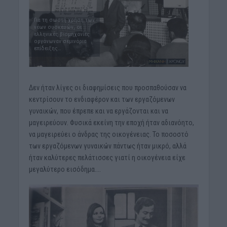
Για τη σωστή χρήση των
νέων συσκευών, οι
ελληνικές βιομηχανίες
οργάνωναν σεμινάρια
επίδειξης…
Δεν ήταν λίγες οι διαφημίσεις που προσπαθούσαν να
κεντρίσουν το ενδιαφέρον και των εργαζόμενων
γυναικών, που έπρεπε και να εργάζονται και να
μαγειρεύουν. Φυσικά εκείνη την εποχή ήταν αδιανόητο,
να μαγειρεύει ο άνδρας της οικογένειας. Το ποσοστό
των εργαζόμενων γυναικών πάντως ήταν μικρό, αλλά
ήταν καλύτερες πελάτισσες γιατί η οικογένεια είχε
μεγαλύτερο εισόδημα….