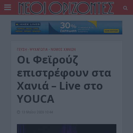
ΓΕΎΣΗ - ΨΥΧΑΓΩΓΊΑ
•
ΝΟΜΌΣ ΧΑΝΊΩΝ
Οι Φεϊρούζ
επιστρέφουν στα
Χανιά – Live στο
YOUCA
13 Μαΐου 2026 10:44