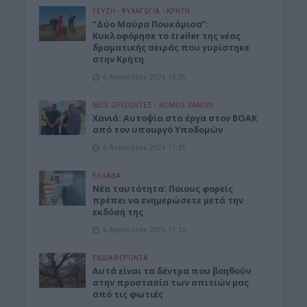
ΓΕΎΣΗ - ΨΥΧΑΓΩΓΊΑ
•
ΚΡΗΤΗ
“Δύο Μαύρα Πουκάμισα”:
Κυκλοφόρησε το trailer της νέας
δραματικής σειράς που γυρίστηκε
στην Κρήτη
6 Αυγούστου 2026 18:35
ΝΕΟΙ ΟΡΙΖΟΝΤΕΣ
•
ΝΟΜΌΣ ΧΑΝΊΩΝ
Χανιά: Αυτοψία στα έργα στον ΒΟΑΚ
από τον υπουργό Υποδομών
6 Αυγούστου 2026 17:25
ΕΛΛΑΔΑ
Νέα ταυτότητα: Ποιους φορείς
πρέπει να ενημερώσετε μετά την
εκδόσή της
6 Αυγούστου 2026 17:20
ΕΝΔΙΑΦΕΡΟΝΤΑ
Αυτά είναι τα δέντρα που βοηθούν
στην προστασία των σπιτιών μας
από τις φωτιές