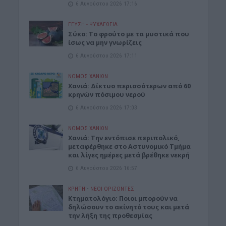
6 Αυγούστου 2026 17:16
ΓΕΎΣΗ - ΨΥΧΑΓΩΓΊΑ
Σύκο: Το φρούτο με τα μυστικά που
ίσως να μην γνωρίζεις
6 Αυγούστου 2026 17:11
ΝΟΜΌΣ ΧΑΝΊΩΝ
Xανιά: Δίκτυο περισσότερων από 60
κρηνών πόσιμου νερού
6 Αυγούστου 2026 17:03
ΝΟΜΌΣ ΧΑΝΊΩΝ
Χανιά: Την εντόπισε περιπολικό,
μεταφέρθηκε στο Αστυνομικό Τμήμα
και λίγες ημέρες μετά βρέθηκε νεκρή
6 Αυγούστου 2026 16:57
ΚΡΗΤΗ
•
ΝΕΟΙ ΟΡΙΖΟΝΤΕΣ
Κτηματολόγιο: Ποιοι μπορούν να
δηλώσουν το ακίνητό τους και μετά
την λήξη της προθεσμίας