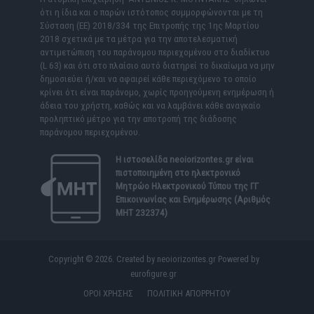
ότι η ίδια και ο παρών ιστότοπος συμμορφώνονται με τη
Σύσταση (ΕΕ) 2018/334 της Επιτροπής της 1ης Μαρτίου
2018 σχετικά με τα μέτρα για την αποτελεσματική
αντιμετώπιση του παράνομου περιεχομένου στο διαδίκτυο
(L 63) και ότι στο πλαίσιο αυτό διατηρεί το δικαίωμα να μην
δημοσιεύει ή/και να αφαιρεί κάθε περιεχόμενο το οποίο
κρίνει ότι είναι παράνομο, χωρίς προηγούμενη ενημέρωση ή
άδεια του χρήστη, καθώς και να λαμβάνει κάθε αναγκαίο
προληπτικό μέτρο για την αποτροπή της διάδοσης
παράνομου περιεχομένου.
Η ιστοσελίδα
neoiorizontes.gr
είναι
πιστοποιημένη στο ηλεκτρονικό
Μητρώο Ηλεκτρονικού Τύπου της ΓΓ
Επικοινωνίας και Ενημέρωσης (Αριθμός
ΜΗΤ 232374)
Copyright © 2026. Created by neoiorizontes.gr Powered by
eurofigure.gr
ΟΡΟΙ ΧΡΗΣΗΣ
ΠΟΛΙΤΙΚΗ ΑΠΟΡΡΗΤΟΥ