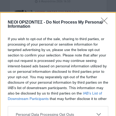
6 Αυγούστου 2026 16:53
ΔΙΕΘΝΗ
•
ΜΑΤΙΕΣ ΣΤΟ ΠΑΡΕΛΘΟΝ
Χιροσίμα: 81 χρόνια από τον πυρηνικό
όλεθρο που άλλαξε την
ΝΕΟΙ ΟΡΙΖΟΝΤΕΣ -
Do Not Process My Personal
ανθρωπότητα
Information
6 Αυγούστου 2026 09:42
If you wish to opt-out of the sale, sharing to third parties, or
ΕΝΔΙΑΦΕΡΟΝΤΑ
processing of your personal or sensitive information for
Tα ζώδια της Πέμπτης 6 Αυγούστου
targeted advertising by us, please use the below opt-out
6 Αυγούστου 2026 08:06
section to confirm your selection. Please note that after your
opt-out request is processed you may continue seeing
interest-based ads based on personal information utilized by
Δημοφιλή αυτή την εβδομάδα
us or personal information disclosed to third parties prior to
your opt-out. You may separately opt-out of the further
disclosure of your personal information by third parties on the
IAB’s list of downstream participants. This information may
also be disclosed by us to third parties on the
IAB’s List of
Downstream Participants
that may further disclose it to other
third parties.
Personal Data Processing Opt Outs