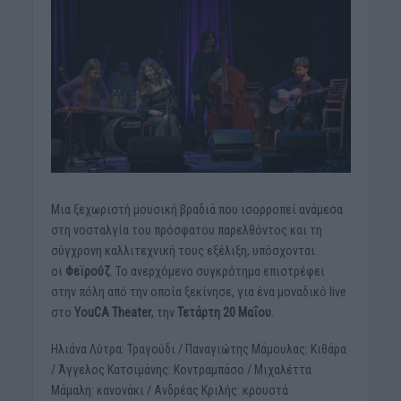
Μια ξεχωριστή μουσική βραδιά που ισορροπεί ανάμεσα
στη νοσταλγία του πρόσφατου παρελθόντος και τη
σύγχρονη καλλιτεχνική τους εξέλιξη, υπόσχονται
οι
Φεϊρούζ
. Το ανερχόμενο συγκρότημα επιστρέφει
στην πόλη από την οποία ξεκίνησε, για ένα μοναδικό live
στο
YouCA Theater
, την
Τετάρτη 20 Μαΐου
.
Ηλιάνα Λύτρα: Τραγούδι / Παναγιώτης Μάμουλας: Κιθάρα
/ Άγγελος Κατσιμάνης: Κοντραμπάσο / Μιχαλέττα
Μάμαλη: κανονάκι / Ανδρέας Κριλής: κρουστά