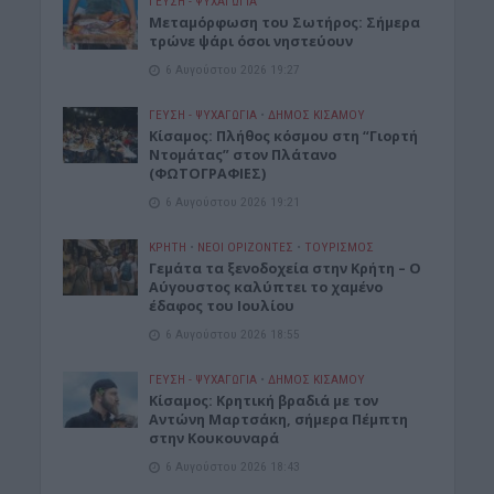
ΓΕΎΣΗ - ΨΥΧΑΓΩΓΊΑ
Μεταμόρφωση του Σωτήρος: Σήμερα
τρώνε ψάρι όσοι νηστεύουν
6 Αυγούστου 2026 19:27
ΓΕΎΣΗ - ΨΥΧΑΓΩΓΊΑ
•
ΔΉΜΟΣ ΚΙΣΆΜΟΥ
Κίσαμος: Πλήθος κόσμου στη “Γιορτή
Ντομάτας” στον Πλάτανο
(ΦΩΤΟΓΡΑΦΙΕΣ)
6 Αυγούστου 2026 19:21
ΚΡΗΤΗ
•
ΝΕΟΙ ΟΡΙΖΟΝΤΕΣ
•
ΤΟΥΡΙΣΜΟΣ
Γεμάτα τα ξενοδοχεία στην Κρήτη – Ο
Αύγουστος καλύπτει το χαμένο
έδαφος του Ιουλίου
6 Αυγούστου 2026 18:55
ΓΕΎΣΗ - ΨΥΧΑΓΩΓΊΑ
•
ΔΉΜΟΣ ΚΙΣΆΜΟΥ
Kίσαμος: Κρητική βραδιά με τον
Αντώνη Μαρτσάκη, σήμερα Πέμπτη
στην Κουκουναρά
6 Αυγούστου 2026 18:43