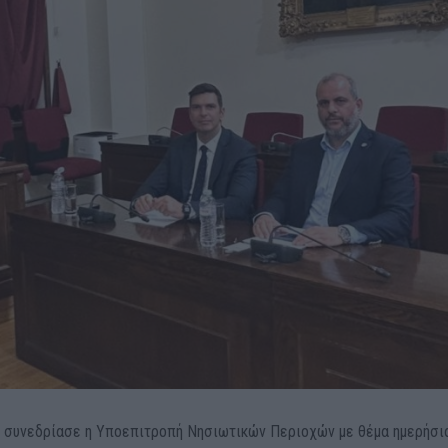
ο συνεδρίασε η Υποεπιτροπή Νησιωτικών Περιοχών με θέμα ημερήσι