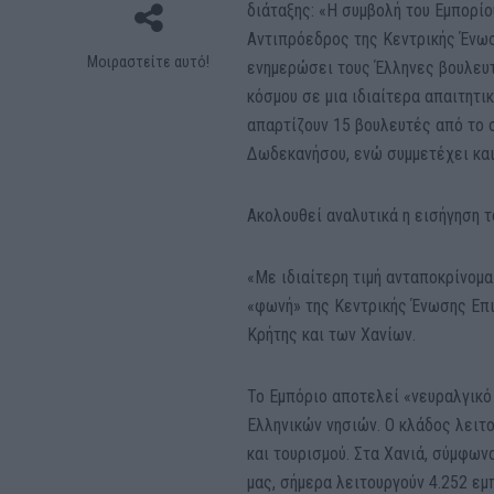
διάταξης: «Η συμβολή του Εμπορί
Αντιπρόεδρος της Κεντρικής Ένωση
Μοιραστείτε αυτό!
ενημερώσει τους Έλληνες βουλευτ
κόσμου σε μια ιδιαίτερα απαιτητι
απαρτίζουν 15 βουλευτές από το 
Δωδεκανήσου, ενώ συμμετέχει και
Ακολουθεί αναλυτικά η εισήγηση 
«Με ιδιαίτερη τιμή ανταποκρίνομ
«φωνή» της Κεντρικής Ένωσης Επι
Κρήτης και των Χανίων.
Το Εμπόριο αποτελεί «νευραλγικό
Ελληνικών νησιών. Ο κλάδος λειτ
και τουρισμού. Στα Χανιά, σύμφων
μας, σήμερα λειτουργούν 4.252 εμ