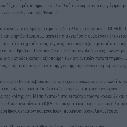
ου δέχεται μέχρι σήμερα το Ελαιόλαδο, το κυριότερο εξαγώγιμο προ
δράνεια της Ευρωπαϊκής Ένωσης.
πιστώνουν ότι η Κρήτη αντιμετωπίζει έλλειμμα περίπου 5.000–6.000
μό και στην Εστίαση, ενώ αρκετές επιχειρήσεις αναφέρουν ότι λειτ
πό αυτό που χρειάζονται, γεγονός που επηρεάζει την ποιότητα υπη
ας και στο Εμπόριο. Περίπου 7 στους 10 απασχολούμενους συγκεντρώ
καιρία η αποδοτικότερη αξιοποίηση των σημαντικών πανεπιστημιακών
αθώς οι δραστηριότητες έντασης γνώσης παραμένουν περιορισμένες
του της ΕΣΕΕ επιβεβαιώνει τις συνεχείς προκλήσεις που καλείται ν
 και μάλιστα άμεσα. Για ένα ακόμη τρίμηνο, και χωρίς να έχουν
 της κρίσης στη Μέση Ανατολή στο εισόδημα των νοικοκυριών και 
υ κύκλου εργασιών κατά 0,8% σε πραγματικούς όρους στο σύνολο τω
ροφίμων, οχημάτων και καυσίμων) προμηνύει δύσκολη συνέχεια.
ρικού τζίρου σε αποπληθωρισμένες τιμές έχει συγκεκριμένα