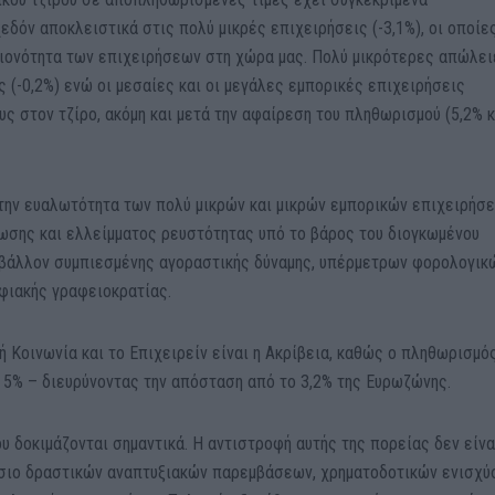
δόν αποκλειστικά στις πολύ μικρές επιχειρήσεις (-3,1%), οι οποίε
ειονότητα των επιχειρήσεων στη χώρα μας. Πολύ μικρότερες απώλει
ς (-0,2%) ενώ οι μεσαίες και οι μεγάλες εμπορικές επιχειρήσεις
 στον τζίρο, ακόμη και μετά την αφαίρεση του πληθωρισμού (5,2% κ
την ευαλωτότητα των πολύ μικρών και μικρών εμπορικών επιχειρήσε
ωσης και ελλείμματος ρευστότητας υπό το βάρος του διογκωμένου
ιβάλλον συμπιεσμένης αγοραστικής δύναμης, υπέρμετρων φορολογικ
φιακής γραφειοκρατίας.
ή Κοινωνία και το Επιχειρείν είναι η Ακρίβεια, καθώς ο πληθωρισμό
 5% – διευρύνοντας την απόσταση από το 3,2% της Ευρωζώνης.
υ δοκιμάζονται σημαντικά. Η αντιστροφή αυτής της πορείας δεν είνα
σιο δραστικών αναπτυξιακών παρεμβάσεων, χρηματοδοτικών ενισχ