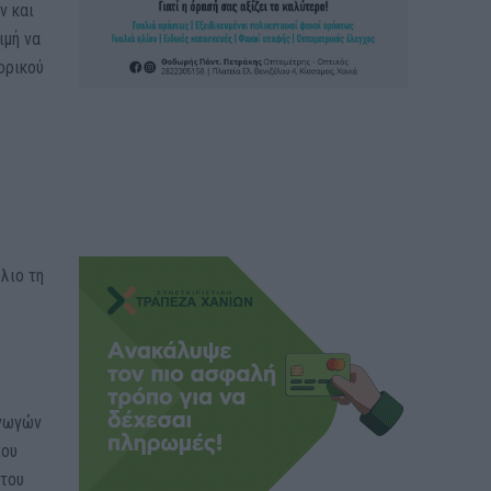
ν και
ιμή να
ορικού
λιο τη
αγωγών
ίου
 του