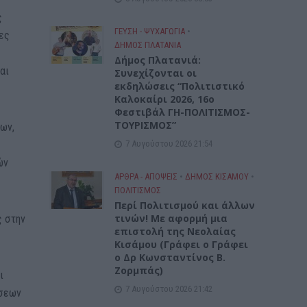
ς
ΓΕΎΣΗ - ΨΥΧΑΓΩΓΊΑ
•
ες
ΔΉΜΟΣ ΠΛΑΤΑΝΙΆ
Δήμος Πλατανιά:
αι
Συνεχίζονται οι
εκδηλώσεις “Πολιτιστικό
Καλοκαίρι 2026, 16ο
Φεστιβάλ ΓΗ-ΠΟΛΙΤΙΣΜΟΣ-
ΤΟΥΡΙΣΜΟΣ”
ων,
7 Αυγούστου 2026 21:54
ών
ΑΡΘΡΑ - ΑΠΟΨΕΙΣ
•
ΔΉΜΟΣ ΚΙΣΆΜΟΥ
•
ΠΟΛΙΤΙΣΜΟΣ
Περί Πολιτισμού και άλλων
τινών! Mε αφορμή μια
ς στην
επιστολή της Νεολαίας
Κισάμου (Γράφει ο Γράφει
ο Δρ Κωνσταντίνος Β.
Ζορμπάς)
ι
7 Αυγούστου 2026 21:42
ύσεων