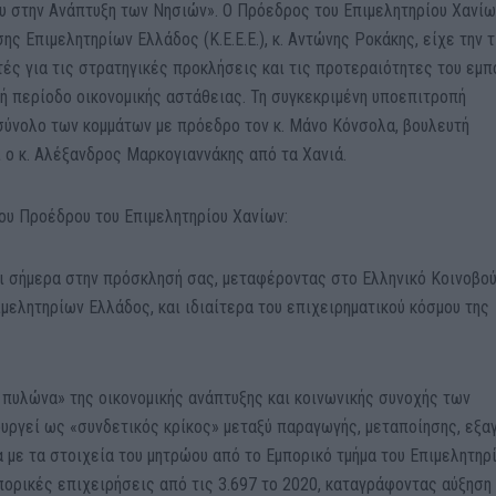
ου στην Ανάπτυξη των Νησιών». Ο Πρόεδρος του Επιμελητηρίου Χανίω
ς Επιμελητηρίων Ελλάδος (Κ.Ε.Ε.Ε.), κ. Αντώνης Ροκάκης, είχε την τ
ές για τις στρατηγικές προκλήσεις και τις προτεραιότητες του εμπ
κή περίοδο οικονομικής αστάθειας. Τη συγκεκριμένη υποεπιτροπή
σύνολο των κομμάτων με πρόεδρο τον κ. Μάνο Κόνσολα, βουλευτή
 ο κ. Αλέξανδρος Μαρκογιαννάκης από τα Χανιά.
του Προέδρου του Επιμελητηρίου Χανίων:
αι σήμερα στην πρόσκλησή σας, μεταφέροντας στο Ελληνικό Κοινοβού
μελητηρίων Ελλάδος, και ιδιαίτερα του επιχειρηματικού κόσμου της
 πυλώνα» της οικονομικής ανάπτυξης και κοινωνικής συνοχής των
ουργεί ως «συνδετικός κρίκος» μεταξύ παραγωγής, μεταποίησης, εξ
α με τα στοιχεία του μητρώου από το Εμπορικό τμήμα του Επιμελητηρ
πορικές επιχειρήσεις από τις 3.697 το 2020, καταγράφοντας αύξηση