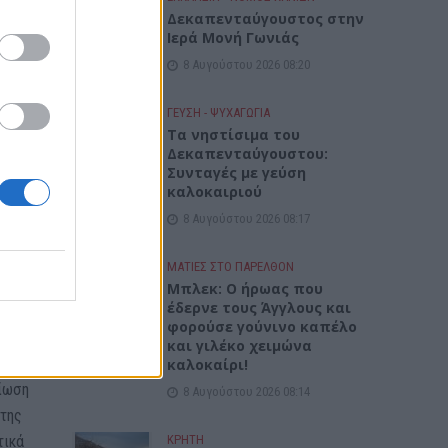
στική
Δεκαπενταύγουστος στην
Ιερά Μονή Γωνιάς
αντι
8 Αυγούστου 2026 08:20
αλούν
ΓΕΎΣΗ - ΨΥΧΑΓΩΓΊΑ
Τα νηστίσιμα του
Δεκαπενταύγουστου:
Συνταγές με γεύση
καλοκαιριού
8 Αυγούστου 2026 08:17
ος
ής
ΜΑΤΙΕΣ ΣΤΟ ΠΑΡΕΛΘΟΝ
Μπλεκ: O ήρωας που
έδερνε τους Άγγλους και
φορούσε γούνινο καπέλο
και γιλέκο χειμώνα
με το
καλοκαίρι!
είωση
8 Αυγούστου 2026 08:14
 της
ΚΡΗΤΗ
τικά