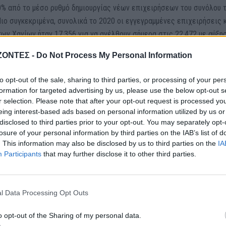
50% από το μέσο ρυθμό δημιουργίας νέων επιχειρήσεων του συνόλου 
ιο συγκεκριμένα, συνολικά το 2020 οι εγγεγραμμένες επιχειρήσεις 
των Χανίων ήταν 17.356 για να ανέλθουν σήμερα στις 22.472 με αύξη
ΖΟΝΤΕΣ -
Do Not Process My Personal Information
τη της MRB «σκιαγραφεί» τον πολίτη της Κρήτης με έντονο επιχειρη
to opt-out of the sale, sharing to third parties, or processing of your per
τρέφειας, καθώς το 61% των συμπατριωτών μου δηλώνει ότι θα ήθελ
formation for targeted advertising by us, please use the below opt-out s
r selection. Please note that after your opt-out request is processed y
αντι 41,7% πανελλαδικά. Αξίζει να σημειωθεί ότι το 51,4% των πολιτ
eing interest-based ads based on personal information utilized by us or
οκρίνεται άνετα στις υποχρεώσεις του με τη Φτώχεια να βρίσκεται 
disclosed to third parties prior to your opt-out. You may separately opt-
έσου όρου (ΕΛΣΤΑΤ).
losure of your personal information by third parties on the IAB’s list of
ος, ο μέσος ρυθμός αύξησης του Α.Ε.Π. της Κρήτης την περίοδο 202
. This information may also be disclosed by us to third parties on the
IA
περίπου 3,2% της χώρας συνολικά. Στην Οικονομία της Κρήτης πλέον η
Participants
that may further disclose it to other third parties.
Π.Α.) υπερβαίνει τα 10 δις ευρώ ετησίως. Στο νησί περισσότερο απ
υ (Α.Ε.Π.) παράγεται από τον κλάδο του Τουρισμού, ποσοστό που
l Data Processing Opt Outs
Α.Ε.Π. που προέρχεται από τον Τουρισμό. Όταν προστίθεται και το Ε
ιτογενής τομέας της Κρήτης αγγίζει το 80%!
o opt-out of the Sharing of my personal data.