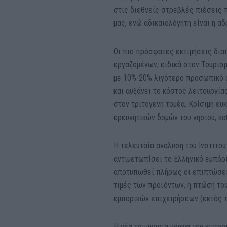
στις διεθνείς στρεβλές πιέσεις π
μας, ενώ αδικαιολόγητη είναι η α
Οι πιο πρόσφατες εκτιμήσεις δια
εργαζομένων, ειδικά στον Τουρισ
με 10%-20% λιγότερο προσωπικό α
και αυξάνει το κόστος λειτουργί
στον τριτογενή τομέα. Κρίσιμη ευ
ερευνητικών δομών του νησιού, κ
Η τελευταία ανάλυση του Ινστιτού
αντιμετωπίσει το Ελληνικό εμπόριο
αποτυπωθεί πλήρως οι επιπτώσεις
τιμές των προϊόντων, η πτώση το
εμπορικών επιχειρήσεων (εκτός τ
Η νέα τριμηνιαία κάμψη του εμπο