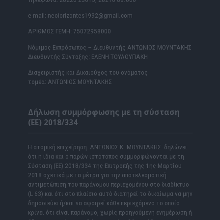
e-mail: neoiorizontes1992@gmail.com
ΑΡΙΘΜΟΣ ΓΕΜΗ: 75072958000
Νόμιμος Εκπρόσωπος – Διευθυντής ΑΝΤΩΝΙΟΣ ΜΟΥΝΤΑΚΗΣ
Διευθυντής Σύνταξης: ΕΛΕΝΗ ΤΟΥΛΟΥΠΑΚΗ
Διαχειριστής και Δικαιούχος του ονόματος
τομέα: ΑΝΤΩΝΙΟΣ ΜΟΥΝΤΑΚΗΣ
Δήλωση συμμόρφωσης με τη σύσταση
(ΕΕ) 2018/334
Η ατομική επιχείρηση ΑΝΤΩΝΙΟΣ Κ. ΜΟΥΝΤΑΚΗΣ δηλώνει
ότι η ίδια και ο παρών ιστότοπος συμμορφώνονται με τη
Σύσταση (ΕΕ) 2018/334 της Επιτροπής της 1ης Μαρτίου
2018 σχετικά με τα μέτρα για την αποτελεσματική
αντιμετώπιση του παράνομου περιεχομένου στο διαδίκτυο
(L 63) και ότι στο πλαίσιο αυτό διατηρεί το δικαίωμα να μην
δημοσιεύει ή/και να αφαιρεί κάθε περιεχόμενο το οποίο
κρίνει ότι είναι παράνομο, χωρίς προηγούμενη ενημέρωση ή