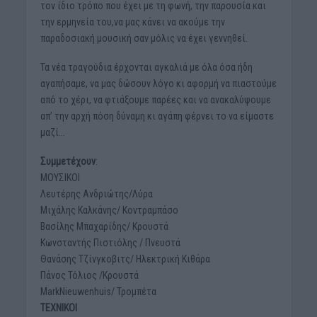
τον ίδιο τρόπο που έχει με τη φωνή, την παρουσία και
την ερμηνεία του,να μας κάνει να ακούμε την
παραδοσιακή μουσική σαν μόλις να έχει γεννηθεί.
Τα νέα τραγούδια έρχονται αγκαλιά με όλα όσα ήδη
αγαπήσαμε, να μας δώσουν λόγο κι αφορμή να πιαστούμε
από το χέρι, να φτιάξουμε παρέες και να ανακαλύψουμε
απ’ την αρχή πόση δύναμη κι αγάπη φέρνει το να είμαστε
μαζί…
Συμμετέχουν
:
ΜΟΥΣΙΚΟΙ
Λευτέρης Ανδριώτης/Λύρα
Μιχάλης Καλκάνης/ Κοντραμπάσο
Βασίλης Μπαχαρίδης/ Κρουστά
Κωνσταντής Πιστιόλης / Πνευστά
Θανάσης Τζίνγκοβιτς/ Ηλεκτρική Κιθάρα
Πάνος Τόλιος /Κρουστά
MarkNieuwenhuis/ Τρομπέτα
ΤΕΧΝΙΚΟΙ