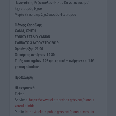
Παναγιώτης Ριζόπουλος- Νίκος Κωνσταντάκης /
Σχεδιασμός Ήχου
Μαρία Βενετάκη/ Σχεδιασμός Φωτισμού
Γιάννης Χαρούλης
ΧΑΝΙΑ, ΚΡΗΤΗ
ΕΘΝΙΚΟ ΣΤΑΔΙΟ ΧΑΝΙΩΝ
ΣΑΒΒΑΤΟ 3 ΑΥΓΟΥΣΤΟΥ 2019
Ώρα έναρξης: 21:00
Οι πόρτες ανοίγουν: 19:30
Τιμές εισιτηρίων: 12€ φοιτητικό – ανέργων και 14€
γενική είσοδος
Προπώληση:
Ηλεκτρονικά:
Ticket
Services:
https://www.ticketservices.gr/event/giannis-
xaroulis-kriti/
Public:
https://tickets.public.gr/event/giannis-xaroulis-