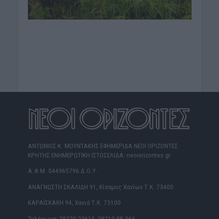
ΑΝΤΩΝΙΟΣ Κ. ΜΟΥΝΤΑΚΗΣ ΕΦΗΜΕΡΙΔΑ ΝΕΟΙ ΟΡΙΖΟΝΤΕΣ
ΚΡΗΤΗΣ ΕΝΗΜΕΡΩΤΙΚΗ ΙΣΤΟΣΕΛΙΔΑ: neoiorizontes.gr
Α.Φ.Μ. 044965796 Δ.Ο.Υ.
ΑΝΑΓΝΩΣΤΗ ΣΚΑΛΙΔΗ 91, Κίσαμος Χανίων Τ.Κ. 73400
ΚΑΡΑΪΣΚΑΚΗ 94, Χανιά Τ.Κ. 73100
Τηλέφωνα: 28220 23615, 28210 88.066