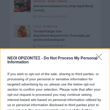
ΕΚΚΛΗΣΙΑ
•
ΝΟΜΌΣ ΧΑΝΊΩΝ
Δεκαπενταύγουστος στην Ιερά Μονή
Γωνιάς
8 Αυγούστου 2026 08:20
ΓΕΎΣΗ - ΨΥΧΑΓΩΓΊΑ
Τα νηστίσιμα του
Δεκαπενταύγουστου: Συνταγές με
γεύση καλοκαιριού
8 Αυγούστου 2026 08:17
ΜΑΤΙΕΣ ΣΤΟ ΠΑΡΕΛΘΟΝ
ΝΕΟΙ ΟΡΙΖΟΝΤΕΣ -
Do Not Process My Personal
Μπλεκ: O ήρωας που έδερνε τους
Information
Άγγλους και φορούσε γούνινο καπέλο
και γιλέκο χειμώνα καλοκαίρι!
If you wish to opt-out of the sale, sharing to third parties, or
8 Αυγούστου 2026 08:14
processing of your personal or sensitive information for
targeted advertising by us, please use the below opt-out
ΚΡΗΤΗ
section to confirm your selection. Please note that after your
Κρήτη: O καιρός του Σαββάτου 8
Αυγούστου
opt-out request is processed you may continue seeing
interest-based ads based on personal information utilized by
8 Αυγούστου 2026 08:12
us or personal information disclosed to third parties prior to
your opt-out. You may separately opt-out of the further