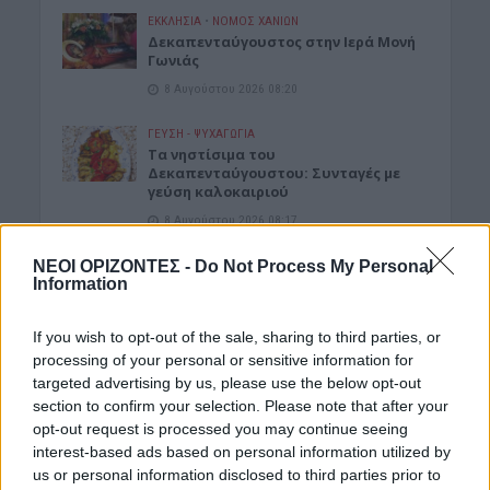
ΕΚΚΛΗΣΙΑ
•
ΝΟΜΌΣ ΧΑΝΊΩΝ
Δεκαπενταύγουστος στην Ιερά Μονή
Γωνιάς
8 Αυγούστου 2026 08:20
ΓΕΎΣΗ - ΨΥΧΑΓΩΓΊΑ
Τα νηστίσιμα του
Δεκαπενταύγουστου: Συνταγές με
γεύση καλοκαιριού
8 Αυγούστου 2026 08:17
ΝΕΟΙ ΟΡΙΖΟΝΤΕΣ -
Do Not Process My Personal
ΜΑΤΙΕΣ ΣΤΟ ΠΑΡΕΛΘΟΝ
Information
Μπλεκ: O ήρωας που έδερνε τους
Άγγλους και φορούσε γούνινο καπέλο
και γιλέκο χειμώνα καλοκαίρι!
If you wish to opt-out of the sale, sharing to third parties, or
8 Αυγούστου 2026 08:14
processing of your personal or sensitive information for
targeted advertising by us, please use the below opt-out
ΚΡΗΤΗ
section to confirm your selection. Please note that after your
Κρήτη: O καιρός του Σαββάτου 8
opt-out request is processed you may continue seeing
Αυγούστου
interest-based ads based on personal information utilized by
8 Αυγούστου 2026 08:12
us or personal information disclosed to third parties prior to