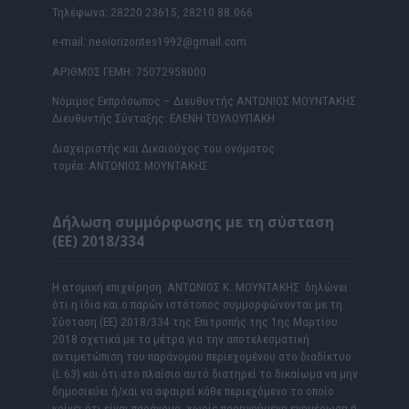
Τηλέφωνα: 28220 23615, 28210 88.066
e-mail: neoiorizontes1992@gmail.com
ΑΡΙΘΜΟΣ ΓΕΜΗ: 75072958000
Νόμιμος Εκπρόσωπος – Διευθυντής ΑΝΤΩΝΙΟΣ ΜΟΥΝΤΑΚΗΣ
Διευθυντής Σύνταξης: ΕΛΕΝΗ ΤΟΥΛΟΥΠΑΚΗ
Διαχειριστής και Δικαιούχος του ονόματος
τομέα: ΑΝΤΩΝΙΟΣ ΜΟΥΝΤΑΚΗΣ
Δήλωση συμμόρφωσης με τη σύσταση
(ΕΕ) 2018/334
Η ατομική επιχείρηση ΑΝΤΩΝΙΟΣ Κ. ΜΟΥΝΤΑΚΗΣ δηλώνει
ότι η ίδια και ο παρών ιστότοπος συμμορφώνονται με τη
Σύσταση (ΕΕ) 2018/334 της Επιτροπής της 1ης Μαρτίου
2018 σχετικά με τα μέτρα για την αποτελεσματική
αντιμετώπιση του παράνομου περιεχομένου στο διαδίκτυο
(L 63) και ότι στο πλαίσιο αυτό διατηρεί το δικαίωμα να μην
δημοσιεύει ή/και να αφαιρεί κάθε περιεχόμενο το οποίο
κρίνει ότι είναι παράνομο, χωρίς προηγούμενη ενημέρωση ή