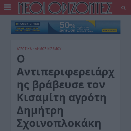
ΑΓΡΟΤΙΚΑ
•
ΔΉΜΟΣ ΚΙΣΆΜΟΥ
O
Aντιπεριφερειάρχ
ης βράβευσε τον
Κισαμίτη αγρότη
Δημήτρη
Σχοινοπλοκάκη