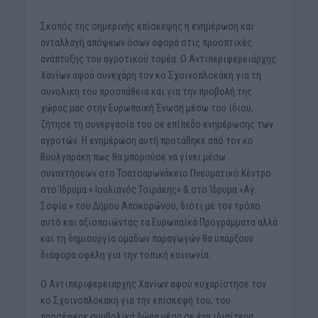
Σκοπός της σημερινής επίσκεψης η ενημέρωση και
ανταλλαγή απόψεων όσων αφορά στις προοπτικές
ανάπτυξης του αγροτικού τομέα. Ο Αντιπεριφερειάρχης
Χανίων αφού συνεχάρη τον κο Σχοινοπλοκάκη για τη
συνολική του προσπάθεια και για την προβολή της
χώρας μας στην Ευρωπαϊκή Ένωση μέσω του ίδιου,
ζήτησε τη συνεργασία του σε επίπεδο ενημέρωσης των
αγροτών. Η ενημέρωση αυτή προτάθηκε από τον κο
Βουλγαράκη πως θα μπορούσε να γίνει μέσω
συναντήσεων στο Τσατσαρωνάκειο Πνευματικό Κέντρο
στο Ίδρυμα « Ιουλιανός Τσιράκης» & στο Ίδρυμα «Αγ.
Σοφία » του Δήμου Αποκορώνου, διότι με τον τρόπο
αυτό και αξιοποιώντας τα Ευρωπαϊκά Προγράμματα αλλά
και τη δημιουργία ομάδων παραγωγών θα υπάρξουν
διάφορα οφέλη για την τοπική κοινωνία.
Ο Αντιπεριφερειάρχης Χανίων αφού ευχαρίστησε τον
κο Σχοινοπλοκάκη για την επίσκεψή του, του
προσέφερε συμβολικά δώρα μέσα σε ένα ιδιαίτερα