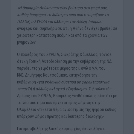
«Η δημαρχία Δούκα αποτελεί βούτυρο στο ψωμί μας,
καθώς δυσφημεί το λαϊκό μέτωπο που ετοιμάζουν το
ΠΑΣΟΚ, ο ΣΥΡΙΖΑ και άλλοι με τον Αλέξη Τσίπρα»
,
ανέφερε και συμπλήρωσε ότι η Αθήνα δεν έχει βρεθεί σε
χειρότερη κατάσταση ακόμη και από τα χρόνια των
μνημονίων.
Ο πρόεδρος του ΣΥΡΙΖΑ, Σωκράτης Φάμελλος, τόνισε
ότι «η Τοπική Αυτοδιοίκηση με την κυβέρνηση της ΝΔ
περνάει τις χειρότερες μέρες της», ενώ ο γ.γ. του
ΚΚΕ, Δημήτρης Κουτσούμπας, κατηγόρησε την
κυβέρνηση
«για εκλογικό σύστημα με χαρακτηριστικά
παπατζή ή αλλιώς εκλογικό τζογάρισμα»
. Ο βουλευτής
Δράμας του ΣΥΡΙΖΑ, Θεόφιλος Ξανθόπουλος, είπε ότι με
το νέο σύστημα που έρχεται προς ψήφιση στην
Ολομέλεια «τίθεται θέμα ανισοτιμίας της ψήφου καθώς
υπάρχουν ψήφοι πρώτης και δεύτερης διαλογής».
Για προσβολή της λαϊκής κυριαρχίας έκανε λόγο ο