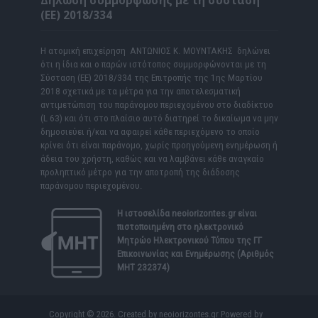
Δήλωση συμμόρφωσης με τη σύσταση
(ΕΕ) 2018/334
Η ατομική επιχείρηση ΑΝΤΩΝΙΟΣ Κ. ΜΟΥΝΤΑΚΗΣ δηλώνει
ότι η ίδια και ο παρών ιστότοπος συμμορφώνονται με τη
Σύσταση (ΕΕ) 2018/334 της Επιτροπής της 1ης Μαρτίου
2018 σχετικά με τα μέτρα για την αποτελεσματική
αντιμετώπιση του παράνομου περιεχομένου στο διαδίκτυο
(L 63) και ότι στο πλαίσιο αυτό διατηρεί το δικαίωμα να μην
δημοσιεύει ή/και να αφαιρεί κάθε περιεχόμενο το οποίο
κρίνει ότι είναι παράνομο, χωρίς προηγούμενη ενημέρωση ή
άδεια του χρήστη, καθώς και να λαμβάνει κάθε αναγκαίο
προληπτικό μέτρο για την αποτροπή της διάδοσης
παράνομου περιεχομένου.
Η ιστοσελίδα
neoiorizontes.gr
είναι
πιστοποιημένη στο ηλεκτρονικό
Μητρώο Ηλεκτρονικού Τύπου της ΓΓ
Επικοινωνίας και Ενημέρωσης (Αριθμός
ΜΗΤ 232374)
Copyright © 2026. Created by neoiorizontes.gr Powered by