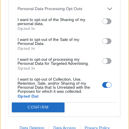
Κισάμου (Γράφει ο Γράφει ο Δρ
Κωνσταντίνος Β. Ζορμπάς)
Personal Data Processing Opt Outs
7 Αυγούστου 2026 21:42
I want to opt-out of the Sharing of my
personal data.
ΓΕΎΣΗ - ΨΥΧΑΓΩΓΊΑ
Opted In
Το ελληνικό φαγητό που λατρεύουν
οι τουρίστες κι εμείς δεν το
I want to opt-out of the Sale of my
παραγγέλνουμε
Personal Data.
7 Αυγούστου 2026 21:13
Opted In
I want to opt-out of processing my
ΑΥΤΟΚΙΝΗΤΟ
•
ΕΛΛΑΔΑ
Personal Data for Targeted Advertising.
«Στέρεψε» η αγορά από πινακίδες
Opted In
κυκλοφορίας: Χιλιάδες αυτοκίνητα
παραμένουν αταξινόμητα
I want to opt-out of Collection, Use,
7 Αυγούστου 2026 21:07
Retention, Sale, and/or Sharing of my
Personal Data that Is Unrelated with the
Purposes for which it was collected.
Δημοφιλή αυτή την εβδομάδα
Opted Out
CONFIRM
Data Deletion
Data Access
Privacy Policy