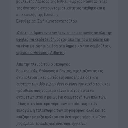
βουλευτής Λάρισας της ΝΙΚΗΣ, Γιώργος Ρούντας. Υπέρ
της ένστασης αντισυνταγματικότητας τάχθηκε και η
επικεφαλής της Πλεύσης
Ελευθερίας, Ζωή Κωνσταντοπούλου.
«Σύστημα Φρανκενστάιν ήταν το πρωτοφανές σε όλη την
υφήλιο, να κερδίζει δήμαρχος από την πρώτη κάλπη και
να είναι μειοψηφία μέσα στο δημοτικό του συμβούλιο»,
δήλωσε ο Θόδωρος Λιβάνιος
Από την πλευρά του ο υπουργός
Εσωτερικών, Θόδωρος Λιβάνιος, σχολιάζοντας τις
αντιπολιτευτικές αιτιάσεις υποστήριξε ότι
«το
σύστημα των δύο γύρων έχει κλείσει τον κύκλο του»
, και
πρόσθεσε πως νούμερο «ένα» στόχος είναι να
αντιμετωπιστεί η μειωμένη συμμετοχή των πολιτών,
ιδίως στον δεύτερο γύρο των αυτοδιοικητικών
εκλογών, η ταλαιπωρία των ψηφοφόρων, αλλά και τα
«παζάρια μεταξύ πρώτου και δεύτερου γύρου». «
”Δεν
μας αρέσει το εκλογικό σύστημα, άρα είναι