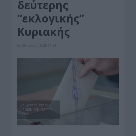
δεύτερης
“εκλογικής”
Κυριακής
26 Ιουνίου 2026 14:54
h?- e??? ?? ??? ???
UROKINISSI/ EM????
I???)