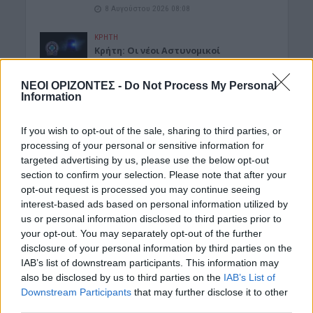
8 Αυγούστου 2026 08:08
ΚΡΗΤΗ
Κρήτη: Οι νέοι Αστυνομικοί
Υποδιευθυντές και Αστυνόμοι Α’
8 Αυγούστου 2026 08:06
ΝΕΟΙ ΟΡΙΖΟΝΤΕΣ -
Do Not Process My Personal
Information
ΕΝΔΙΑΦΕΡΟΝΤΑ
Tα ζώδια του Σαββάτου 8 Αυγούστου
If you wish to opt-out of the sale, sharing to third parties, or
8 Αυγούστου 2026 08:03
processing of your personal or sensitive information for
targeted advertising by us, please use the below opt-out
ΓΕΎΣΗ - ΨΥΧΑΓΩΓΊΑ
•
ΔΉΜΟΣ ΠΛΑΤΑΝΙΆ
section to confirm your selection. Please note that after your
Δήμος Πλατανιά: Συνεχίζονται οι
opt-out request is processed you may continue seeing
εκδηλώσεις “Πολιτιστικό Καλοκαίρι
interest-based ads based on personal information utilized by
2026, 16ο Φεστιβάλ ΓΗ-ΠΟΛΙΤΙΣΜΟΣ-
ΤΟΥΡΙΣΜΟΣ”
us or personal information disclosed to third parties prior to
your opt-out. You may separately opt-out of the further
7 Αυγούστου 2026 21:54
disclosure of your personal information by third parties on the
IAB’s list of downstream participants. This information may
ΑΡΘΡΑ - ΑΠΟΨΕΙΣ
•
ΔΉΜΟΣ ΚΙΣΆΜΟΥ
•
also be disclosed by us to third parties on the
IAB’s List of
ΠΟΛΙΤΙΣΜΟΣ
Περί Πολιτισμού και άλλων τινών! Mε
Downstream Participants
that may further disclose it to other
αφορμή μια επιστολή της Νεολαίας
third parties.