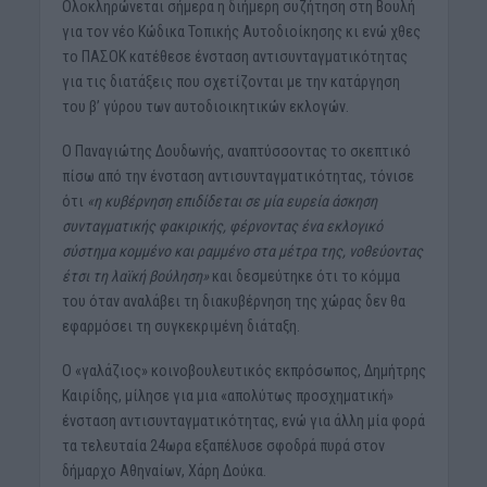
Oλοκληρώνεται σήμερα η διήμερη συζήτηση στη Βουλή
για τον νέο Κώδικα Τοπικής Αυτοδιοίκησης κι ενώ χθες
το ΠΑΣΟΚ κατέθεσε ένσταση αντισυνταγματικότητας
για τις διατάξεις που σχετίζονται με την κατάργηση
του β’ γύρου των αυτοδιοικητικών εκλογών.
Ο Παναγιώτης Δουδωνής, αναπτύσσοντας το σκεπτικό
πίσω από την ένσταση αντισυνταγματικότητας, τόνισε
ότι
«η κυβέρνηση επιδίδεται σε μία ευρεία άσκηση
συνταγματικής φακιρικής, φέρνοντας ένα εκλογικό
σύστημα κομμένο και ραμμένο στα μέτρα της, νοθεύοντας
έτσι τη λαϊκή βούληση»
και δεσμεύτηκε ότι το κόμμα
του όταν αναλάβει τη διακυβέρνηση της χώρας δεν θα
εφαρμόσει τη συγκεκριμένη διάταξη.
Ο «γαλάζιος» κοινοβουλευτικός εκπρόσωπος, Δημήτρης
Καιρίδης, μίλησε για μια «απολύτως προσχηματική»
ένσταση αντισυνταγματικότητας, ενώ για άλλη μία φορά
τα τελευταία 24ωρα εξαπέλυσε σφοδρά πυρά στον
δήμαρχο Αθηναίων, Χάρη Δούκα.