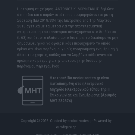
Η ατομική επιχείρηση ΑΝΤΩΝΙΟΣ Κ. ΜΟΥΝΤΑΚΗΣ δηλώνει
ότι η ίδια και ο παρών ιστότοπος συμμορφώνονται με τη
Σύσταση (ΕΕ) 2018/334 της Επιτροπής της 1ης Μαρτίου
2018 σχετικά με τα μέτρα για την αποτελεσματική
αντιμετώπιση του παράνομου περιεχομένου στο διαδίκτυο
(L 63) και ότι στο πλαίσιο αυτό διατηρεί το δικαίωμα να μην
δημοσιεύει ή/και να αφαιρεί κάθε περιεχόμενο το οποίο
κρίνει ότι είναι παράνομο, χωρίς προηγούμενη ενημέρωση ή
άδεια του χρήστη, καθώς και να λαμβάνει κάθε αναγκαίο
προληπτικό μέτρο για την αποτροπή της διάδοσης
παράνομου περιεχομένου.
Η ιστοσελίδα
neoiorizontes.gr
είναι
πιστοποιημένη στο ηλεκτρονικό
Μητρώο Ηλεκτρονικού Τύπου της ΓΓ
Επικοινωνίας και Ενημέρωσης (Αριθμός
ΜΗΤ 232374)
Copyright © 2026. Created by neoiorizontes.gr Powered by
eurofigure.gr