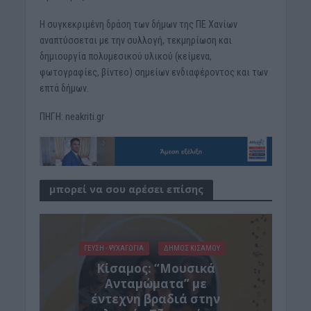
Η συγκεκριμένη δράση των δήμων της ΠΕ Χανίων
αναπτύσσεται με την συλλογή, τεκμηρίωση και
δημιουργία πολυμεσικού υλικού (κείμενα,
φωτογραφίες, βίντεο) σημείων ενδιαφέροντος και των
επτά δήμων.
ΠΗΓΗ: neakriti.gr
μπορεί να σου αρέσει επίσης
ΓΕΎΣΗ - ΨΥΧΑΓΩΓΊΑ
ΔΉΜΟΣ ΚΙΣΆΜΟΥ
Κίσαμος: “Μουσικά
Ανταμώματα” με
έντεχνη βραδιά στην