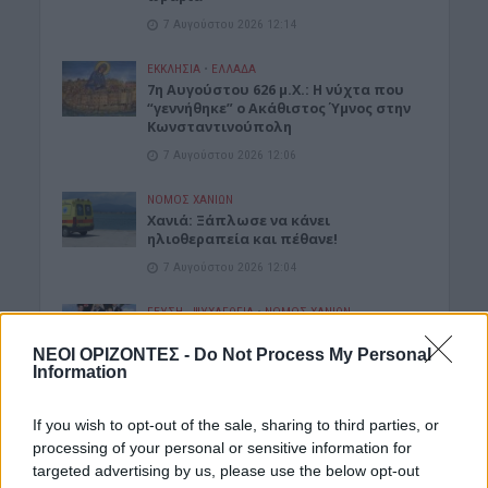
7 Αυγούστου 2026 12:14
ΕΚΚΛΗΣΙΑ
•
ΕΛΛΑΔΑ
7η Αυγούστου 626 μ.Χ.: Η νύχτα που
“γεννήθηκε” ο Ακάθιστος Ύμνος στην
Κωνσταντινούπολη
7 Αυγούστου 2026 12:06
ΝΟΜΌΣ ΧΑΝΊΩΝ
Χανιά: Ξάπλωσε να κάνει
ηλιοθεραπεία και πέθανε!
7 Αυγούστου 2026 12:04
ΓΕΎΣΗ - ΨΥΧΑΓΩΓΊΑ
•
ΝΟΜΌΣ ΧΑΝΊΩΝ
Χανιά: Η παράσταση «Ο Σώζων
Εαυτόν Σωθήτω» στο Θέατρο
ΝΕΟΙ ΟΡΙΖΟΝΤΕΣ -
Do Not Process My Personal
Ανατολικής Τάφρου
Information
7 Αυγούστου 2026 12:02
If you wish to opt-out of the sale, sharing to third parties, or
ΓΕΎΣΗ - ΨΥΧΑΓΩΓΊΑ
•
ΝΟΜΌΣ ΧΑΝΊΩΝ
processing of your personal or sensitive information for
Xανιά: Παράσταση Καραγκιόζη στο
targeted advertising by us, please use the below opt-out
Αμφιθέατρο Λενταριανών