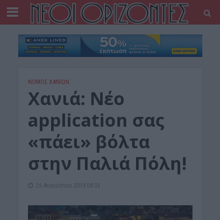
ΝΟΜΌΣ ΧΑΝΊΩΝ
Xανιά: Νέο
application σας
«πάει» βόλτα
στην Παλιά Πόλη!
25 Αυγούστου 2019 09:33