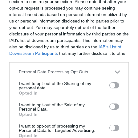
section to confirm your selection. Please note that after your
7 Αυγούστου 2026 11:50
opt-out request is processed you may continue seeing
interest-based ads based on personal information utilized by
ΚΡΗΤΗ
us or personal information disclosed to third parties prior to
Κρήτη: Εξιχνιάστηκαν οι εμπρησμοί –
your opt-out. You may separately opt-out of the further
Ταυτοποιήθηκαν δύο άνδρες
disclosure of your personal information by third parties on the
7 Αυγούστου 2026 11:45
IAB’s list of downstream participants. This information may
also be disclosed by us to third parties on the
IAB’s List of
ΕΚΔΡΟΜΈΣ - ΤΑΞΊΔΙΑ
•
ΕΝΔΙΑΦΕΡΟΝΤΑ
•
ΚΡΗΤΗ
Downstream Participants
that may further disclose it to other
Οι πτήσεις Κρήτη – Αθήνα αυτές με τις
third parties.
περισσότερες αναταράξεις στην
Ελλάδα
Personal Data Processing Opt Outs
7 Αυγούστου 2026 11:43
I want to opt-out of the Sharing of my
personal data.
Δημοφιλή αυτή την εβδομάδα
Opted In
I want to opt-out of the Sale of my
Personal Data.
Opted In
I want to opt-out of processing my
Personal Data for Targeted Advertising.
Opted In