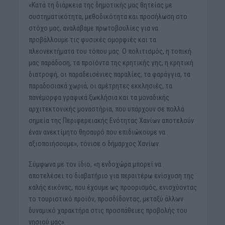
«Κατά τη διάρκεια της δημοτικής μας θητείας με
συστηματικότητα, μεθοδικότητα και προσήλωση στο
στόχο μας, αναλάβαμε πρωτοβουλίες για να
προβάλλουμε τις φυσικές ομορφιές και τα
πλεονεκτήματα του τόπου μας. Ο πολιτισμός, η τοπική
μας παράδοση, τα προϊόντα της κρητικής γης, η κρητική
διατροφή, οι παραδεισένιες παραλίες, τα φαράγγια, τα
παραδοσιακά χωριά, οι αμέτρητες εκκλησιές, τα
πανέμορφα γραφικά ξωκλήσια και τα μοναδικής
αρχιτεκτονικής μοναστήρια, που υπάρχουν σε πολλά
σημεία της Περιφερειακής Ενότητας Χανίων αποτελούν
έναν ανεκτίμητο θησαυρό που επιδιώκουμε να
αξιοποιήσουμε», τόνισε ο δήμαρχος Χανίων.
Σύμφωνα με τον ίδιο, «η ενδοχώρα μπορεί να
αποτελέσει το διαβατήριο για περαιτέρω ενίσχυση της
καλής εικόνας, που έχουμε ως προορισμός, ενισχύοντας
το τουριστικό προϊόν, προσδίδοντας, μεταξύ άλλων
δυναμικό χαρακτήρα στις προσπάθειες προβολής του
νησιού μας».