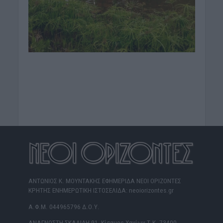
ΑΝΤΩΝΙΟΣ Κ. ΜΟΥΝΤΑΚΗΣ ΕΦΗΜΕΡΙΔΑ ΝΕΟΙ ΟΡΙΖΟΝΤΕΣ
ΚΡΗΤΗΣ ΕΝΗΜΕΡΩΤΙΚΗ ΙΣΤΟΣΕΛΙΔΑ: neoiorizontes.gr
Α.Φ.Μ. 044965796 Δ.Ο.Υ.
ΑΝΑΓΝΩΣΤΗ ΣΚΑΛΙΔΗ 91, Κίσαμος Χανίων Τ.Κ. 73400