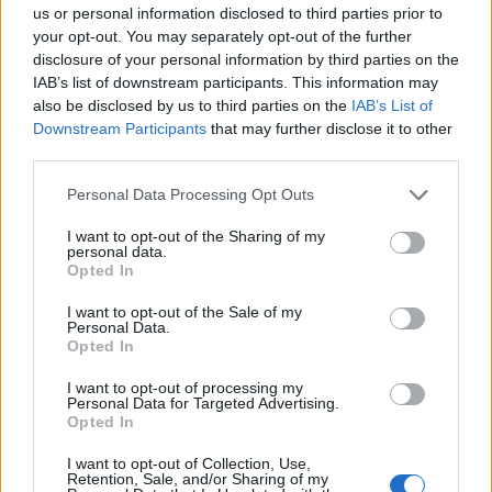
5 Αυγούστου 2026 16:46
us or personal information disclosed to third parties prior to
your opt-out. You may separately opt-out of the further
ΚΡΗΤΗ
•
ΝΕΟΙ ΟΡΙΖΟΝΤΕΣ
disclosure of your personal information by third parties on the
Κρήτη: Πάνω από 10.500 αφίξεις
IAB’s list of downstream participants. This information may
μεταναστών από την αρχή του έτους
also be disclosed by us to third parties on the
IAB’s List of
– Αγωνία για τις νέες ροές
Downstream Participants
that may further disclose it to other
5 Αυγούστου 2026 13:18
third parties.
Δημοφιλή αυτή την εβδομάδα
Personal Data Processing Opt Outs
I want to opt-out of the Sharing of my
personal data.
Opted In
I want to opt-out of the Sale of my
Personal Data.
Opted In
I want to opt-out of processing my
Personal Data for Targeted Advertising.
Opted In
I want to opt-out of Collection, Use,
Retention, Sale, and/or Sharing of my