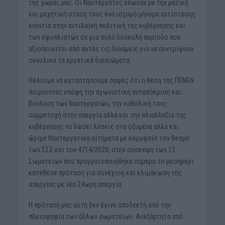
της χώρας μας. Οι Ναυτεργάτες έδωσαν με την μαζική
και μαχητική στάση τους ένα ισχυρό μήνυμα αντίστασης
ενάντια στην αντιλαϊκή πολιτική της κυβέρνησης και
των εφοπλιστών σε μια πολύ δύσκολη περίοδο που
αξιοποιείται από αυτές τις δυνάμεις για να συντρίψουν
συνολικά τα εργατικά δικαιώματα.
Θέλουμε να καταστήσουμε σαφές ότι η θέση της ΠΕΝΕΝ
παίρνοντας υπόψη την αγωνιστική ανταπόκριση και
βούληση των Ναυτεργατών, την καθολική τους
συμμετοχή στην απεργία αλλά και την αδιαλλαξία της
κυβέρνησης να δώσει λύσεις στα οξυμένα αλλά και
ώριμα Ναυτεργατικά αιτήματα με κορυφαίο τον θεσμό
των ΣΣΕ και τον 4714/2020, στην σύσκεψη των 13
Σωματείων που πραγματοποιήθηκε σήμερα το μεσημέρι
κατέθεσε πρόταση για συνέχιση και κλιμάκωση της
απεργίας με νέα 24ωρη απεργία.
Η πρότασή μας αυτή δεν έγινε αποδεκτή από την
πλειοψηφία των άλλων σωματείων. Ανεξάρτητα από