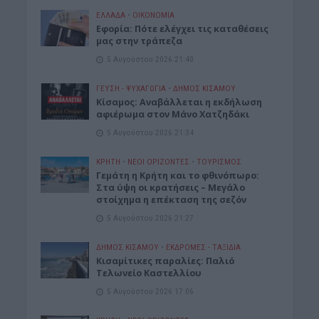
ΕΛΛΑΔΑ
•
ΟΙΚΟΝΟΜΙΑ
Εφορία: Πότε ελέγχει τις καταθέσεις
μας στην τράπεζα
5 Αυγούστου 2026 21:40
ΓΕΎΣΗ - ΨΥΧΑΓΩΓΊΑ
•
ΔΉΜΟΣ ΚΙΣΆΜΟΥ
Κίσαμος: Αναβάλλεται η εκδήλωση
αφιέρωμα στον Μάνο Χατζηδάκι
5 Αυγούστου 2026 21:34
ΚΡΗΤΗ
•
ΝΕΟΙ ΟΡΙΖΟΝΤΕΣ
•
ΤΟΥΡΙΣΜΟΣ
Γεμάτη η Κρήτη και το φθινόπωρο:
Στα ύψη οι κρατήσεις – Μεγάλο
στοίχημα η επέκταση της σεζόν
5 Αυγούστου 2026 21:27
ΔΉΜΟΣ ΚΙΣΆΜΟΥ
•
ΕΚΔΡΟΜΈΣ - ΤΑΞΊΔΙΑ
Kισαμίτικες παραλίες: Παλιό
Τελωνείο Καστελλίου
5 Αυγούστου 2026 17:06