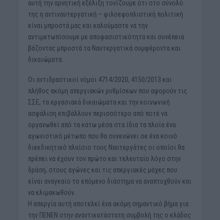
αυτή την αρνητική εξέλιξη τονίζουμε ότι στο σύνολό
της η αντιναυτεργατική – φιλοεφοπλιστική πολιτική
είναι μπροστά μας και καλούμαστε να την
αντιμετωπίσουμε με αποφασιστικότητα και συνέπεια
βάζοντας μπροστά τα Ναυτεργατικά συμφέροντα και
δικαιώματα.
Οι αντιδραστικοί νόμοι 4714/2020, 4150/2013 και
πλήθος ακόμη απεργιακών ρυθμίσεων που αφορούν τις
ΣΣΕ, τα εργασιακά δικαιώματα και την κοινωνική
ασφάλιση επιβάλλουν περισσότερο από ποτέ να
οργανωθεί από τα κάτω μέσα στα ίδια τα πλοία ένα
αγωνιστικό μέτωπο που θα συνενώνει σε ένα κοινό
διεκδικητικό πλαίσιο τους Ναυτεργάτες οι οποίοι θα
πρέπει να έχουν τον πρώτο και τελευταίο λόγο στην
δράση, στους αγώνες και τις απεργιακές μάχες που
είναι αναγκαίο το επόμενο διάστημα να αναπτυχθούν και
να κλιμακωθούν.
Η απεργία αυτή αποτελεί ένα ακόμη σημαντικό βήμα για
την ΠΕΝΕΝ στην αναντικατάστατη συμβολή της ο κλάδος