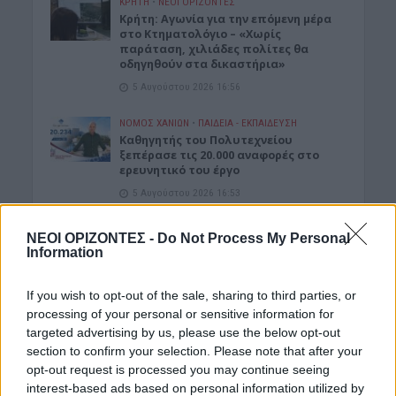
ΚΡΗΤΗ
•
ΝΕΟΙ ΟΡΙΖΟΝΤΕΣ
Kρήτη: Αγωνία για την επόμενη μέρα
στο Κτηματολόγιο – «Χωρίς
παράταση, χιλιάδες πολίτες θα
οδηγηθούν στα δικαστήρια»
5 Αυγούστου 2026 16:56
ΝΟΜΌΣ ΧΑΝΊΩΝ
•
ΠΑΙΔΕΙΑ - ΕΚΠΑΙΔΕΥΣΗ
Καθηγητής του Πολυτεχνείου
ξεπέρασε τις 20.000 αναφορές στο
ερευνητικό του έργο
5 Αυγούστου 2026 16:53
ΑΓΡΟΤΙΚΑ
•
ΚΡΗΤΗ
ΝΕΟΙ ΟΡΙΖΟΝΤΕΣ -
Do Not Process My Personal
Κρήτη – αγροτοκτηνοτρόφοι:
Information
Συσσωρεύονται τα προβλήματα –
Έρχονται αντιδράσεις
If you wish to opt-out of the sale, sharing to third parties, or
5 Αυγούστου 2026 16:48
processing of your personal or sensitive information for
targeted advertising by us, please use the below opt-out
ΚΡΗΤΗ
•
ΝΕΟΙ ΟΡΙΖΟΝΤΕΣ
section to confirm your selection. Please note that after your
Κρήτη: Τραγικές ελλείψεις στα
φαρμακεία – Λείπουν ακόμη και
opt-out request is processed you may continue seeing
κολλύρια
interest-based ads based on personal information utilized by